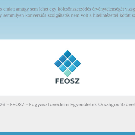
, és emiatt amúgy sem lehet egy kölcsönszerződés érvénytelenségét vizsg
gy semmilyen konverziós szolgáltatás nem volt a hitelintézettel kötött
26 - FEOSZ - Fogyasztóvédelmi Egyesületek Országos Szöve