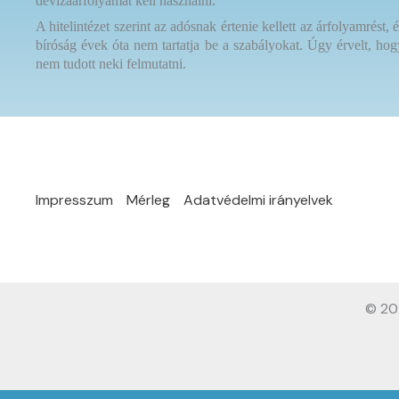
devizaárfolyamát kell használni.
A hitelintézet szerint az adósnak értenie kellett az árfolyamrést
bíróság évek óta nem tartatja be a szabályokat. Úgy érvelt, ho
nem tudott neki felmutatni.
Impresszum
Mérleg
Adatvédelmi irányelvek
© 20