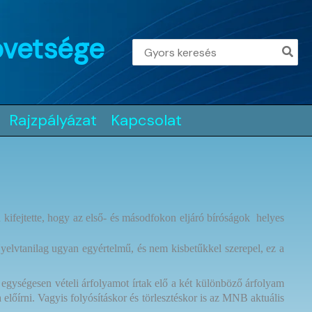
övetsége
Search
for:
Rajzpályázat
Kapcsolat
kifejtette, hogy az első- és másodfokon eljáró bíróságok helyes
yelvtanilag ugyan egyértelmű, és nem kisbetűkkel szerepel, ez a
 egységesen vételi árfolyamot írtak elő a két különböző árfolyam
előírni. Vagyis folyósításkor és törlesztéskor is az MNB aktuális