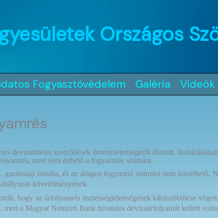
gyesületek Országos Sz
udatos Fogyasztóvédelem
Galéria
Videók
olyamrés
 devizahiteles szerződések érvénytelenségéről döntött. Indoklásában 
 árfolyamrés, mert nem érthető a fogyasztók számára.
se, gazdasági indoka, és az átlagos fogyasztó számára nem követhető. N
szabályozás követelményének.
tták, hogy az árfolyamrés tisztességtelenségének kiküszöbölése végett
es, mert a Magyar Nemzeti Bank hivatalos devizaárfolyamát kellett volna 