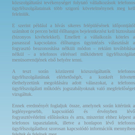
közszolgáltatási tevékenységet folytató vállalkozások telefonos
ügyfélszolgálatainak több szigorú követelménynek meg kell
felelniük.
E szerint például a hívás sikeres felépülésének időpontjától
számított öt percen belül élőhangos bejelentkezést kell biztosítani
(bizonyos kivételekkel). Emellett a vállalkozás köteles a
panasszal kapcsolatos élőhangos ügyintézés választását a
fogyasztó beazonosítása nélküli módon – reklám továbbítása
nélkül – a telefonos eléréssel működtetett ügyfélszolgálat
menüsorrendjének első helyére tenni.
A teszt során közüzemi közszolgáltatók telefonos
ügyfélszolgálatának elérhetőségét, a konkrét felvetett
élethelyzetünk megoldására adott válaszokat, a telefonos
ügyfélszolgálati működés jogszabályoknak való megfelelőséget
vizsgáltuk.
Ennek eredményét foglaljuk össze, amelynek során kitérünk a
leglényegesebb, kapcsolódó és érvényben lévő
fogyasztóvédelmi előírásokra és arra, miszerint ehhez képest a
telefonos tapasztalatok, illetve a honlapon lévő telefonos
ügyfélszolgálathoz szorosan kapcsolódó információk mennyiben
feleltek és felelnek meg.