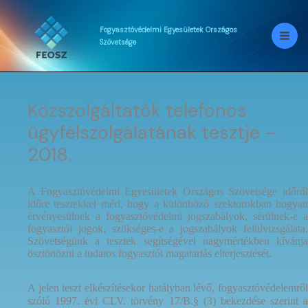
Skip
to
content
Fogyasztóvédelmi
Egyesületek
Országos
Szövetsége
Közszolgáltatók telefonos
ügyfélszolgálatának tesztje –
2018.
A Fogyasztóvédelmi Egyesületek Országos Szövetsége időről
időre tesztekkel méri, hogy a különböző szektorokban hogyan
érvényesülnek a fogyasztóvédelmi jogszabályok, sérülnek-e a
fogyasztói jogok, szükséges-e a jogszabályok felülvizsgálata.
Szövetségünk a tesztek segítségével nagymértékben kívánja
ösztönözni a tudatos fogyasztói magatartás elterjesztését.
A jelen teszt elkészítésekor hatályban lévő, fogyasztóvédelemről
szóló 1997. évi CLV. törvény 17/B.§ (3) bekezdése szerint a