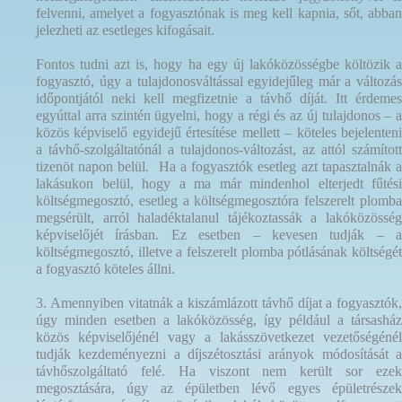
felvenni, amelyet a fogyasztónak is meg kell kapnia, sőt, abban
jelezheti az esetleges kifogásait.
Fontos tudni azt is, hogy ha egy új lakóközösségbe költözik a
fogyasztó, úgy a tulajdonosváltással egyidejűleg már a változás
időpontjától neki kell megfizetnie a távhő díját. Itt érdemes
egyúttal arra szintén ügyelni, hogy a régi és az új tulajdonos – a
közös képviselő egyidejű értesítése mellett – köteles bejelenteni
a távhő-szolgáltatónál a tulajdonos-változást, az attól számított
tizenöt napon belül. Ha a fogyasztók esetleg azt tapasztalnák a
lakásukon belül, hogy a ma már mindenhol elterjedt fűtési
költségmegosztó, esetleg a költségmegosztóra felszerelt plomba
megsérült, arról haladéktalanul tájékoztassák a lakóközösség
képviselőjét írásban. Ez esetben – kevesen tudják – a
költségmegosztó, illetve a felszerelt plomba pótlásának költségét
a fogyasztó köteles állni.
3. Amennyiben vitatnák a kiszámlázott távhő díjat a fogyasztók,
úgy minden esetben a lakóközösség, így például a társasház
közös képviselőjénél vagy a lakásszövetkezet vezetőségénél
tudják kezdeményezni a díjszétosztási arányok módosítását a
távhőszolgáltató felé. Ha viszont nem került sor ezek
megosztására, úgy az épületben lévő egyes épületrészek