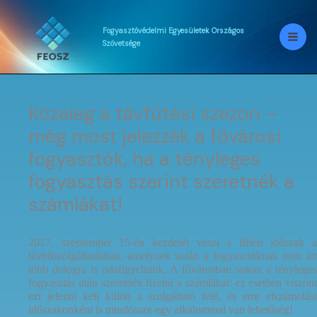
Skip
to
content
Fogyasztóvédelmi
Egyesületek
Országos
Szövetsége
Közeleg a távfűtési szezon –
még most jelezzék a fővárosi
fogyasztók, ha a tényleges
fogyasztás szerint szeretnék a
számlákat!
2017. szeptember 15-én kezdetét veszi a fűtési időszak a
távhőszolgáltatásban, amelynek során a fogyasztóknak nem árt
több dologra is odafigyelniük. A fővárosban sokan a tényleges
fogyasztás után szeretnék fizetni a számlákat: ez esetben viszont
ezt jelezni kell külön a szolgáltató felé, és erre elszámolási
időszakonként is mindössze egy alkalommal van lehetőség!