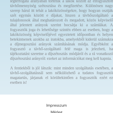
légtérfogata arányában történik a lakók között az elfogyasztott
távhőmennyiség szétosztása és megfizetése. Különösen nagy
szerep hárul itt tehát a lakóközösségekre, hogy hogyan osztják
szét egymás között e díjakat, hiszen a távhőszolgáltató a
tulajdonosok által meghatározott és megadott, közös képviselő
által jelentett arányok szerint bocsátja ki a számlákat. A
fogyasztók joga és lehetősége szintén ebben az esetben, hogy a
lakóközösség képviselőjével egyeztetett időpontban és helyen
betekintsenek azokba az iratokba, amelyekből kiderül számukra
a díjmegosztási arányok számításának módja. Egyébként a
fogyasztó a távhő-szolgáltató felé maga is jelezheti, ha
tájékoztatást szeretne a díjszétosztás módjáról és a rá vonatkozó
díjszétosztási arányról: ezeket az információkat meg kell kapnia.
A fentiekből is jól látszik: mint minden szolgáltatás esetében, a
távhő-szolgáltatásnál sem nélkülözhető a tudatos fogyasztói
magatartás, járjanak el körültekintően a fogyasztók ezért ez
esetben is!
Impresszum
Mérleg