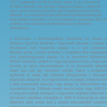
2017. szeptember 15-től tart 2018. május 15-ig a következő
távfűtési időszak, ami egységes Magyarországon, a díjfizetés
egyes részletszabályai azonban akár településenként eltérőek
lehetnek. Az önkormányzatok képviselő-testületei határozzák
meg például rendeletben a távhőszolgáltatás csatlakozási díjat, és
a máshol nem szabályozott díjalkalmazási és díjfizetési
feltételeket is.
A fővárosban a távhőszolgáltatás számlázása két módon is
történhet. Egyrészt fizethetik a fogyasztók havonta a számlát a
ténylegesen mért fogyasztás alapján, ez a havi számlázás.
Másrészt pedig a fizetés történhet a szolgáltató által megajánlott
havi átalányfogyasztás alapján. Ez az egyenletes díjfizetéssel
történő számlázás, amikor is végig ugyanannyit fizet a fogyasztó
havonta az egyes részszámlákban, és az elszámolási időszak
végén kap csak egy elszámoló számlát. Ekkor a szolgáltató
egybeveti az addig már kifizetett hőfogyasztást a tényleges
fogyasztás adataival, és a fogyasztónak ez alapján rendeznie kell
a még fennmaradó tartozást, vagy pedig, ha túlfizetésben van,
visszatérítést kap. Túlfizetés esetén sem árt tudni, hogy 3000 Ft-
ot meg nem haladó összegnél a fogyasztót megillető túlfizetést a
következő számlában számolják el. 3000 Ft felett pedig az adott
díjfizetési mód szerint kell a számla kibocsátásától számított
nyolc napon belül visszafizetni a fogyasztónak a különbözetet.