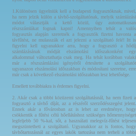
1.Különösen ügyelniük kell a budapesti fogyasztóknak, mivel,
ha nem jelzik külön a távhő-szolgáltatónak, melyik számlázási
módot választják a kettő közül, úgy automatikusan
részszámlákat fognak kapni! Amennyiben tehát a valós
fogyasztás alapján szeretnék a fogyasztók fizetni havonta a
távfűtést, ne mulasszák el azt jelezni a szolgáltató felé! Itt is
figyelni kell ugyanakkor arra, hogy a fogyasztó
a hődíj
számlázásának módját elszámolási időszakonként egy
alkalommal változtathatja csak meg. Ha tehát korábban valaki
már a részszámlázási igényéről értesítette a szolgáltatót
ugyanazon elszámolási időszakban és módosítani szeretne, erre
már csak a következő elszámolási időszakban lesz lehetősége.
Emellett továbbiakra is érdemes figyelni.
2. Akár csak a többi közüzemi szolgáltatásnál, ha nem fizeti a
fogyasztó a távhő díját, az a részéről szerződésszegést jelent.
Ennek akár a fővárosban az is lehet az eredménye, hogy
csökkentik a fűtési célú hőellátáshoz szükséges hőmennyiséget
legfeljebb 50 %-kal, sőt, a használati melegvíz-fűtést teljesen
megszüntetheti a szolgáltató.
Ugyanakkor az is fontos, hog
távhőtartozásnál az egyes lakók tartozása nem terheli a többi