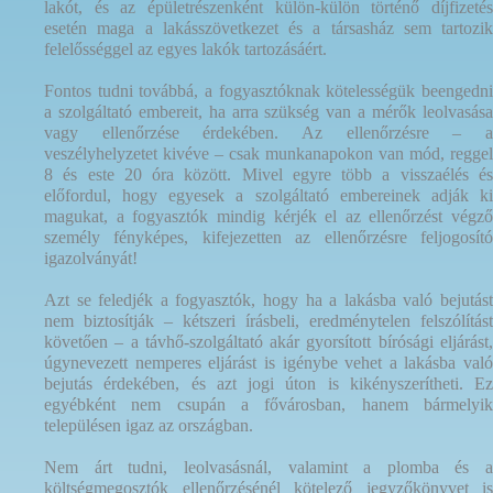
lakót, és az épületrészenként külön-külön történő díjfizetés
esetén maga a lakásszövetkezet és a társasház sem tartozik
felelősséggel az egyes lakók tartozásáért.
Fontos tudni továbbá, a fogyasztóknak kötelességük beengedni
a szolgáltató embereit, ha arra szükség van a mérők leolvasása
vagy ellenőrzése érdekében. Az ellenőrzésre – a
veszélyhelyzetet kivéve – csak munkanapokon van mód, reggel
8 és este 20 óra között. Mivel egyre több a visszaélés és
előfordul, hogy egyesek a szolgáltató embereinek adják ki
magukat, a fogyasztók mindig kérjék el az ellenőrzést végző
személy fényképes, kifejezetten az ellenőrzésre feljogosító
igazolványát!
Azt se feledjék a fogyasztók, hogy ha a lakásba való bejutást
nem biztosítják – kétszeri írásbeli, eredménytelen felszólítást
követően – a távhő-szolgáltató akár gyorsított bírósági eljárást,
úgynevezett nemperes eljárást is igénybe vehet a lakásba való
bejutás érdekében, és azt jogi úton is kikényszerítheti. Ez
egyébként nem csupán a fővárosban, hanem bármelyik
településen igaz az országban.
Nem árt tudni, leolvasásnál, valamint a plomba és a
költségmegosztók ellenőrzésénél kötelező jegyzőkönyvet is