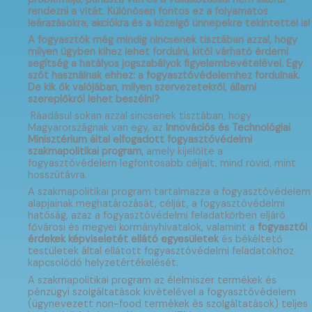
rendezni a vitát. Különösen fontos ez a folyamatos
leárazásokra, akciókra és a közelgő ünnepekre tekintettel is!
A fogyasztók még mindig nincsenek tisztában azzal, hogy
milyen ügyben kihez lehet fordulni, kitől várható érdemi
segítség a hatályos jogszabályok figyelembevételével. Egy
szót használnak ehhez: a fogyasztóvédelemhez fordulnak.
De kik ők valójában, milyen szervezetekről, állami
szereplőkről lehet beszélni?
Ráadásul sokan azzal sincsenek tisztában, hogy
Magyarországnak van egy, az
Innovációs és Technológiai
Minisztérium által elfogadott fogyasztóvédelmi
szakmapolitikai program,
amely kijelölte a
fogyasztóvédelem legfontosabb céljait, mind rövid, mint
hosszútávra.
A szakmapolitikai program tartalmazza a fogyasztóvédelem
alapjainak meghatározását, célját, a fogyasztóvédelmi
hatóság, azaz a fogyasztóvédelmi feladatkörben eljáró
fővárosi és megyei kormányhivatalok, valamint a
fogyasztói
érdekek képviseletét ellátó egyesületek
és békéltető
testületek által ellátott fogyasztóvédelmi feladatokhoz
kapcsolódó helyzetértékelését.
A szakmapolitikai program az élelmiszer termékek és
pénzügyi szolgáltatások kivételével a fogyasztóvédelem
(úgynevezett non-food termékek és szolgáltatások) teljes