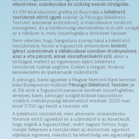
ellenőrzése, szabályozása és szükség esetén bírságolás.
Az ITM által készített grafika jól illusztrálja a
békéltető
testületek előtti ügyek
számát (a Pénzügyi Békéltető
Testület adatainak kivételével), a működésükre fordított
összegeket, és a hatékonyság elemzéséhez is jó célt szolgál
az a táblázat is, mely összefoglalja a döntések típusait.
Nem véletlen, hogy hangsúlyos szerep hárul a békéltető
testületekre, hiszen a fogyasztók amennyiben
konkrét
igényt szeretnének a vállalkozással szemben érvényesíteni,
azaz a vita pénzről, annak visszafizetéséről szól
, akkor a
bíróságok mellett az ingyenesen eljáró békéltető
testületek tudnak segíteni. Ezeket a megyei, fővárosi
kereskedelmi és iparkamarák működtetik.
A pénzügyi, banki ügyekkel a Magyar Nemzeti Bank keretein
belül Budapesten működő
Pénzügyi Békéltető Testület
jár
el. Elé azok a fogyasztói panaszok kerülnek összefoglalóan,
amelyek, banki, pénzügyi szolgáltatással kapcsolatos
vitákból, méltányossági kérelmekből erednek. 2020-ban
közel 3700 ügy került a testület elé.
A békéltető testületek, mint alternatív vitarendezési
fórumok előtti ügyekből és a számokból is az következik,
hogy segítik a fogyasztókat, ezért nagyon fontos, hogy
merjék felkeresni a testületeket az érintettek, egyrészt
eljárásuk ingyenes, másrészt ha lehetőség van egyezséget