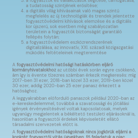
a fogyasztók és vállalkozások segítése, támogatása,
a tudatosság szintjének erősítése;
a digitális világ kihívásainak való magas szintű
megfelelés az új technológiák és trendek jelentette
fogyasztóvédelmi kihívások elemzése és a digitális
kor újszerű, sok esetben még szabályozatlan
területein a fogyasztók biztonságát garantáló
fellépés folytán;
a fogyasztóvédelem eszközrendszerének
digitalizálása, az innovatív, XXI. századi közigazgatási
működés feltételeinek megteremtése
A
fogyasztóvédelmi hatósági hatáskörben eljáró
kormányhivatalokhoz
az utóbbi évek során egyre csökkenő,
ám így is évente tízezres számban érkezik megkeresés: míg
2017-ben 31 ezer, 2018-ban közel 33 ezer, 2019-ben közel
30 ezer, addig 2020-ban 25 ezer panasz érkezett a
hatósághoz.
A leggyakrabban előforduló panaszok például 2020-ban az
e-kereskedelemmel, továbbá a szavatossági és jótállási
igények érvényesítésével voltak kapcsolatosak, melyek
ugyanúgy megjelentek a békéltető testületi eljárásoknál is,
hasonlóan a fogyasztói érdekek képviseletét ellátó
társadalmi szervezetek előtt is.
A
fogyasztóvédelmi hatóságoknak nincs jogkörük eljárni a
konkrét fogyasztói vitás ügyekben, fő feladatuk a piac