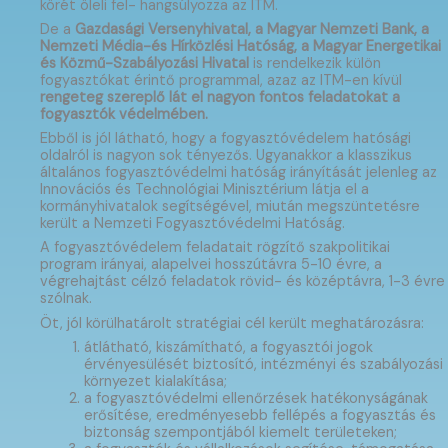
körét öleli fel- hangsúlyozza az ITM.
De a
Gazdasági Versenyhivatal, a Magyar Nemzeti Bank, a
Nemzeti Média-és Hírközlési Hatóság, a Magyar Energetikai
és Közmű-Szabályozási Hivatal
is rendelkezik külön
fogyasztókat érintő programmal, azaz az ITM-en kívül
rengeteg szereplő lát el nagyon fontos feladatokat a
fogyasztók védelmében.
Ebből is jól látható, hogy a fogyasztóvédelem hatósági
oldalról is nagyon sok tényezős. Ugyanakkor a klasszikus
általános fogyasztóvédelmi hatóság irányítását jelenleg az
Innovációs és Technológiai Minisztérium látja el a
kormányhivatalok segítségével, miután megszüntetésre
került a Nemzeti Fogyasztóvédelmi Hatóság.
A fogyasztóvédelem feladatait rögzítő szakpolitikai
program irányai, alapelvei hosszútávra 5-10 évre, a
végrehajtást célzó feladatok rövid- és középtávra, 1-3 évre
szólnak.
Öt, jól körülhatárolt stratégiai cél került meghatározásra:
átlátható, kiszámítható, a fogyasztói jogok
érvényesülését biztosító, intézményi és szabályozási
környezet kialakítása;
a fogyasztóvédelmi ellenőrzések hatékonyságának
erősítése, eredményesebb fellépés a fogyasztás és
biztonság szempontjából kiemelt területeken;