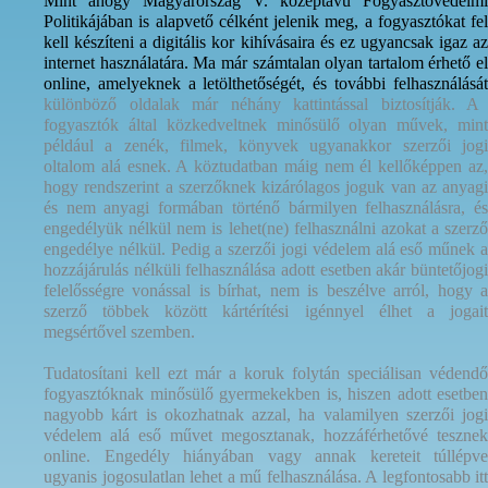
Mint ahogy Magyarország V. középtávú Fogyasztóvédelmi
Politikájában is alapvető célként jelenik meg, a fogyasztókat fel
kell készíteni a digitális kor kihívásaira és ez ugyancsak igaz az
internet használatára. Ma már számtalan olyan tartalom érhető el
online, amelyeknek a letölthetőségét, és további felhasználását
különböző oldalak már néhány kattintással biztosítják. A
fogyasztók által közkedveltnek minősülő olyan művek, mint
például a zenék, filmek, könyvek ugyanakkor szerzői jogi
oltalom alá esnek. A köztudatban máig nem él kellőképpen az,
hogy rendszerint a szerzőknek kizárólagos joguk van az anyagi
és nem anyagi formában történő bármilyen felhasználásra, és
engedélyük nélkül nem is lehet(ne) felhasználni azokat a szerző
engedélye nélkül. Pedig a szerzői jogi védelem alá eső műnek a
hozzájárulás nélküli felhasználása adott esetben akár büntetőjogi
felelősségre vonással is bírhat, nem is beszélve arról, hogy a
szerző többek között kártérítési igénnyel élhet a jogait
megsértővel szemben.
Tudatosítani kell ezt már a koruk folytán speciálisan védendő
fogyasztóknak minősülő gyermekekben is, hiszen adott esetben
nagyobb kárt is okozhatnak azzal, ha valamilyen szerzői jogi
védelem alá eső művet megosztanak, hozzáférhetővé tesznek
online. Engedély hiányában vagy annak kereteit túllépve
ugyanis jogosulatlan lehet a mű felhasználása. A legfontosabb itt