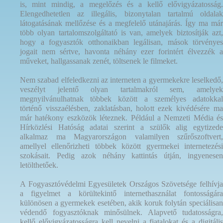
is, mint mindig, a megelőzés és a kellő elővigyázatosság.
Elengedhetetlen az illegális, bizonytalan tartalmú oldalak
látogatásának mellőzése és a megfelelő utánajárás. Így ma már
több olyan tartalomszolgáltató is van, amelyek biztosítják azt,
hogy a fogyasztók otthonaikban legálisan, mások törvényes
jogait nem sértve, havonta néhány ezer forintért élvezzék a
műveket, hallgassanak zenét, töltsenek le filmeket.
Nem szabad elfeledkezni az interneten a gyermekekre leselkedő,
veszélyt jelentő olyan tartalmakról sem, amelyek
megnyilvánulhatnak többek között a személyes adatokkal
történő visszaélésben, zaklatásban, holott ezek kivédésére ma
már hatékony eszközök léteznek. Például a Nemzeti Média és
Hírközlési Hatóság adatai szerint a szülők alig egytizede
alkalmaz ma Magyarországon valamilyen szűrőszoftvert,
amellyel ellenőrizheti többek között gyermekei internetezési
szokásait. Pedig azok néhány kattintás útján, ingyenesen
letölthetőek.
A Fogyasztóvédelmi Egyesületek Országos Szövetsége felhívja
a figyelmet a körültekintő internethasználat fontosságára
különösen a gyermekek esetében, akik koruk folytán speciálisan
védendő fogyasztóknak minősülnek. Alapvető tudatosságra,
kellő elővigyázatosságra kell nevelni a fiatalokat és a digitális