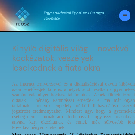
Skip
to
content
Fogyasztóvédelmi
Egyesületek
Országos
Szövetsége
Kinyíló digitális világ – növekvő
kockázatok, veszélyek
leselkednek a fiatalokra
Az internet térnyerésével és a digitalizációval együtt kibővült
azon lehetőségek köre is, amelyek adott esetben a gyermekek
számára valamilyen kockázattal járhatnak. Zenék, filmek, torrent
oldalak – néhány kattintással érhetőek el ma már olyan
tartalmak, amelyek engedély nélküli felhasználása szerzői
jogsértést eredményezhet. Mindezt úgy, hogy a gyermekek
esetleg nem is bírnak arról tudomással, hogy ezzel másoknak
anyagi kárt okozhatnak és ennek még súlyosabb jogi
következményei is lehetnek.