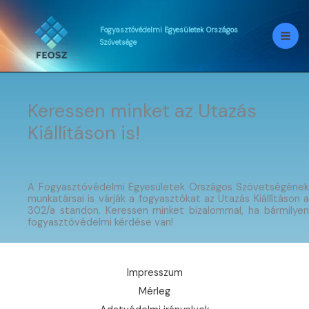
Skip
to
content
Fogyasztóvédelmi
Egyesületek
Országos
Szövetsége
Keressen minket az Utazás
Kiállításon is!
A Fogyasztóvédelmi Egyesületek Országos Szövetségének
munkatársai is várják a fogyasztókat az Utazás Kiállításon a
302/a standon. Keressen minket bizalommal, ha bármilyen
fogyasztóvédelmi kérdése van!
Impresszum
Mérleg