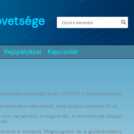
övetsége
Search
for:
Rajzpályázat
Kapcsolat
lelmiszerlánc-biztonsági Hivatal (NÉBIH). A laborvizsgálatokon
svirsliket ellenőrizték, azok közül is összesen 21-et.
és nitrit tartalmukat is megmérték. Az eredmények alapján
aló.
éterre is kiterjedt. Megnyugtató hír a gluténérzékeny