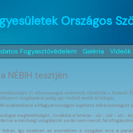
gyesületek Országos Sz
udatos Fogyasztóvédelem
Galéria
Videók
k a NÉBIH tesztjén
méktesztjén 21 előrecsomagolt sertésvirslit ellenőrzött a Nemzeti É
zékszervi vizsgálatokon pedig egy virslinél merült fel kifogás.
IH szakemberei a Magyarországon kapható előrecsomagolt serté
lógiai megfelelőségét, továbbá a fehérje-, víz-, zsír-, só-, 
lletve a minőségi vizsgálatok során sem merült fel kifogásolniv
elirat, így ezekben az esetekben a vizsgálat erre a param