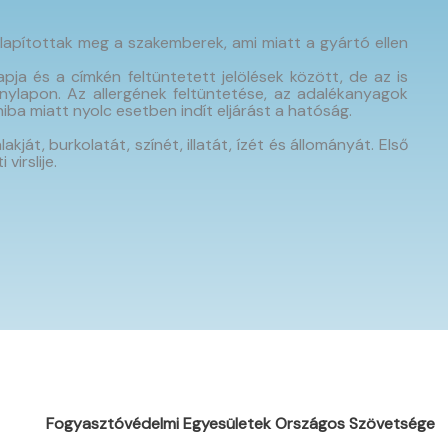
állapítottak meg a szakemberek, ami miatt a gyártó ellen
ja és a címkén feltüntetett jelölések között, de az is
ylapon. Az allergének feltüntetése, az adalékanyagok
iba miatt nyolc esetben indít eljárást a hatóság.
ját, burkolatát, színét, illatát, ízét és állományát. Első
virslije.
Fogyasztóvédelmi Egyesületek Országos Szövetsége