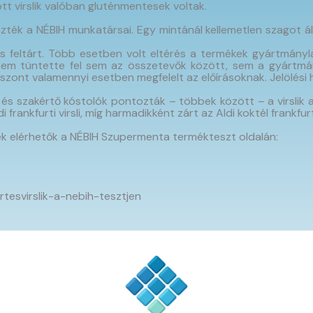
ott virslik valóban gluténmentesek voltak.
végezték a NÉBIH munkatársai. Egy mintánál kellemetlen szagot 
s feltárt. Több esetben volt eltérés a termékek gyártmánylap
nem tüntette fel sem az összetevők között, sem a gyártmán
zont valamennyi esetben megfelelt az előírásoknak. Jelölési h
 és szakértő kóstolók pontozták – többek között – a virslik alak
frankfurti virsli, míg harmadikként zárt az Aldi koktél frankfurti 
ek elérhetők a NÉBIH Szupermenta termékteszt oldalán:
ertesvirslik-a-nebih-tesztjen