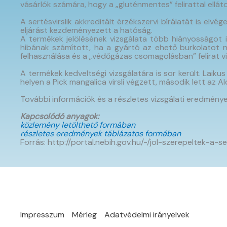
vásárlók számára, hogy a „gluténmentes” felirattal ellát
A sertésvirslik akkreditált érzékszervi bírálatát is el
eljárást kezdeményezett a hatóság.
A termékek jelölésének vizsgálata több hiányosságot i
hibának számított, ha a gyártó az ehető burkolatot 
felhasználása és a „védőgázas csomagolásban” felirat vis
A termékek kedveltségi vizsgálatára is sor került. Laikus
helyen a Pick mangalica virsli végzett, második lett az Aldi 
További információk és a részletes vizsgálati eredmény
Kapcsolódó anyagok:
közlemény letölthető formában
részletes eredmények táblázatos formában
Forrás: http://portal.nebih.gov.hu/-/jol-szerepeltek-a-s
Impresszum
Mérleg
Adatvédelmi irányelvek