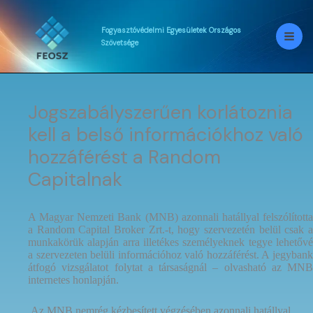
Skip
to
content
Fogyasztóvédelmi
Egyesületek
Országos
Szövetsége
Jogszabályszerűen korlátoznia
kell a belső információkhoz való
hozzáférést a Random
Capitalnak
A Magyar Nemzeti Bank (MNB) azonnali hatállyal felszólította
a Random Capital Broker Zrt.-t, hogy szervezetén belül csak a
munkakörük alapján arra illetékes személyeknek tegye lehetővé
a szervezeten belüli információhoz való hozzáférést. A jegybank
átfogó vizsgálatot folytat a társaságnál – olvasható az MNB
internetes honlapján.
Az MNB nemrég kézbesített végzésében azonnali hatállyal