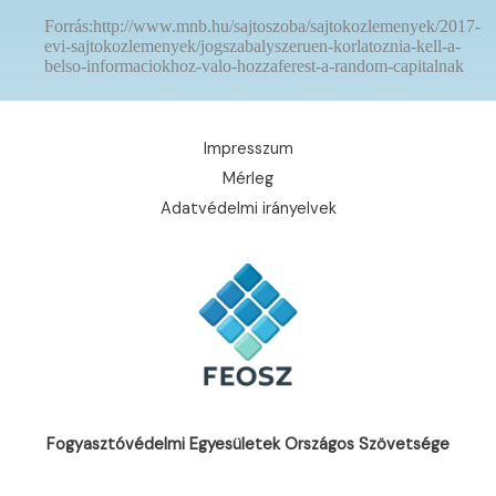
Forrás:http://www.mnb.hu/sajtoszoba/sajtokozlemenyek/2017-
evi-sajtokozlemenyek/jogszabalyszeruen-korlatoznia-kell-a-
belso-informaciokhoz-valo-hozzaferest-a-random-capitalnak
Impresszum
Mérleg
Adatvédelmi irányelvek
Fogyasztóvédelmi Egyesületek Országos Szövetsége