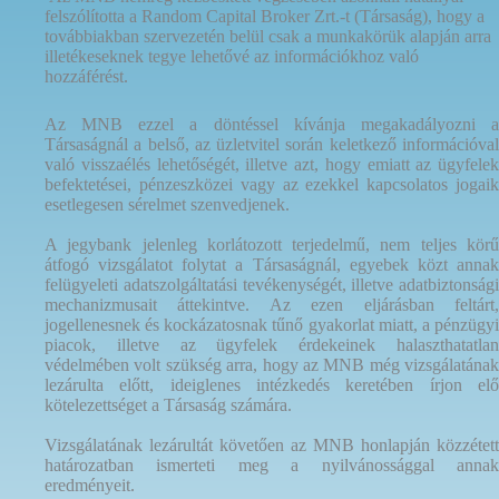
felszólította a Random Capital Broker Zrt.-t (Társaság), hogy a
továbbiakban szervezetén belül csak a munkakörük alapján arra
illetékeseknek tegye lehetővé az információkhoz való
hozzáférést.
Az MNB ezzel a döntéssel kívánja megakadályozni a
Társaságnál a belső, az üzletvitel során keletkező információval
való visszaélés lehetőségét, illetve azt, hogy emiatt az ügyfelek
befektetései, pénzeszközei vagy az ezekkel kapcsolatos jogaik
esetlegesen sérelmet szenvedjenek.
A jegybank jelenleg korlátozott terjedelmű, nem teljes körű
átfogó vizsgálatot folytat a Társaságnál, egyebek közt annak
felügyeleti adatszolgáltatási tevékenységét, illetve adatbiztonsági
mechanizmusait áttekintve. Az ezen eljárásban feltárt,
jogellenesnek és kockázatosnak tűnő gyakorlat miatt, a pénzügyi
piacok, illetve az ügyfelek érdekeinek halaszthatatlan
védelmében volt szükség arra, hogy az MNB még vizsgálatának
lezárulta előtt, ideiglenes intézkedés keretében írjon elő
kötelezettséget a Társaság számára.
Vizsgálatának lezárultát követően az MNB honlapján közzétett
határozatban ismerteti meg a nyilvánossággal annak
eredményeit.