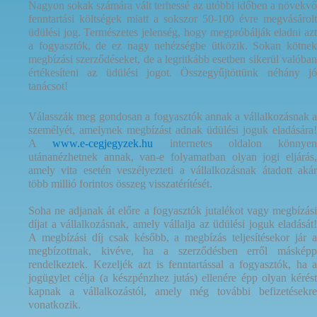
Nagyon sokak számára vált terhessé az utóbbi időben a növekvő
fenntartási költségek miatt a sokszor 50-100 évre megvásárolt
üdülési jog. Természetes jelenség, hogy megpróbálják eladni azt
a fogyasztók, de ez nagy nehézségbe ütközik. Sokan kötnek
megbízási szerződéseket, de a legritkább esetben sikerül valóban
értékesíteni az üdülési jogot. Összegyűjtöttünk néhány jó
tanácsot!
Válasszák meg gondosan a fogyasztók annak a vállalkozásnak a
személyét, amelynek megbízást adnak üdülési joguk eladására!
A
www.e-cegjegyzek.hu
internetes oldalon könnyen
utánanézhetnek annak, van-e folyamatban olyan jogi eljárás,
amely vita esetén veszélyezteti a vállalkozásnak átadott akár
több millió forintos összeg visszatérítését.
Soha ne adjanak át előre a fogyasztók jutalékot vagy megbízási
díjat a vállalkozásnak, amely vállalja az üdülési joguk eladását!
A megbízási díj csak később, a megbízás teljesítésekor jár a
megbízottnak, kivéve, ha a szerződésben erről másképp
rendelkeztek. Kezeljék azt is fenntartással a fogyasztók, ha a
jogügylet célja (a készpénzhez jutás) ellenére épp olyan kérést
kapnak a vállalkozástól, amely még további befizetésekre
vonatkozik.