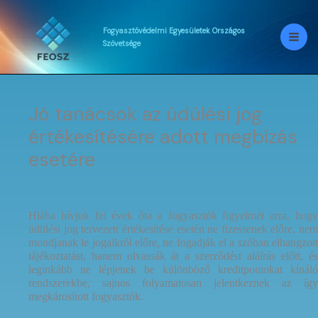
Skip
to
content
Fogyasztóvédelmi
Egyesületek
Országos
Szövetsége
Jó tanácsok az üdülési jog
értékesítésére adott megbízás
esetére
Hiába hívjuk fel évek óta a fogyasztók figyelmét arra, hogy
üdülési jog tervezett értékesítése esetén ne fizessenek előre, nem
mondjanak le jogaikról előre, ne fogadják el a szóban elhangzott
tájékoztatást, hanem olvassák át a szerződést aláírás előtt, és
leginkább ne lépjenek be különböző kreditpontokat kínáló
rendszerekbe, sajnos folyamatosan jelentkeznek az így
megkárosított fogyasztók.