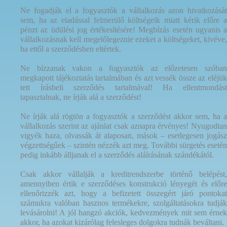
Ne fogadják el a fogyasztók a vállalkozás azon hivatkozását
sem, ha az eladással felmerülő költségeik miatt kérik előre a
pénzt az üdülési jog értékesítésére! Megbízás esetén ugyanis a
vállalkozásnak kell megelőlegeznie ezeket a költségeket, kivéve,
ha ettől a szerződésben eltértek.
Ne bízzanak vakon a fogyasztók az előzetesen szóban
megkapott tájékoztatás tartalmában és azt vessék össze az eléjük
tett írásbeli szerződés tartalmával! Ha ellentmondást
tapasztalnak, ne írják alá a szerződést!
Ne írják alá rögtön a fogyasztók a szerződést akkor sem, ha a
vállalkozás szerint az ajánlat csak aznapra érvényes! Nyugodtan
vigyék haza, olvassák át alaposan, mások – esetlegesen jogász
végzettségűek – szintén nézzék azt meg. További sürgetés esetén
pedig inkább álljanak el a szerződés aláírásának szándékától.
Csak akkor vállalják a kreditrendszerbe történő belépést,
amennyiben értik e szerződéses konstrukció lényegét és előre
ellenőrizzék azt, hogy a befizetett összegért járó pontokat
számukra valóban hasznos termékekre, szolgáltatásokra tudják
levásárolni! A jól hangzó akciók, kedvezmények mit sem érnek
akkor, ha azokat kizárólag felesleges dolgokra tudnák beváltani.