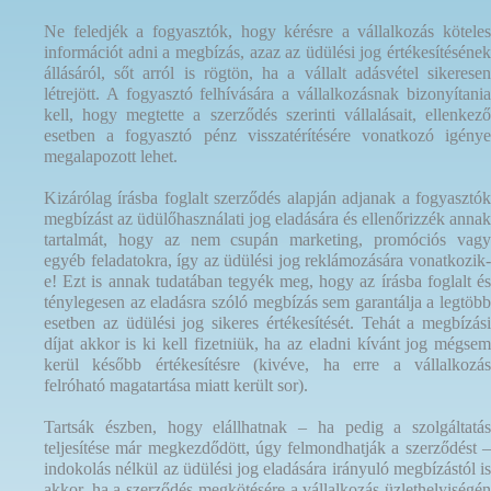
Ne feledjék a fogyasztók, hogy kérésre a vállalkozás köteles
információt adni a megbízás, azaz az üdülési jog értékesítésének
állásáról, sőt arról is rögtön, ha a vállalt adásvétel sikeresen
létrejött. A fogyasztó felhívására a vállalkozásnak bizonyítania
kell, hogy megtette a szerződés szerinti vállalásait, ellenkező
esetben a fogyasztó pénz visszatérítésére vonatkozó igénye
megalapozott lehet.
Kizárólag írásba foglalt szerződés alapján adjanak a fogyasztók
megbízást az üdülőhasználati jog eladására és ellenőrizzék annak
tartalmát, hogy az nem csupán marketing, promóciós vagy
egyéb feladatokra, így az üdülési jog reklámozására vonatkozik-
e! Ezt is annak tudatában tegyék meg, hogy az írásba foglalt és
ténylegesen az eladásra szóló megbízás sem garantálja a legtöbb
esetben az üdülési jog sikeres értékesítését. Tehát a megbízási
díjat akkor is ki kell fizetniük, ha az eladni kívánt jog mégsem
kerül később értékesítésre (kivéve, ha erre a vállalkozás
felróható magatartása miatt került sor).
Tartsák észben, hogy elállhatnak – ha pedig a szolgáltatás
teljesítése már megkezdődött, úgy felmondhatják a szerződést –
indokolás nélkül az üdülési jog eladására irányuló megbízástól is
akkor, ha a szerződés megkötésére a vállalkozás üzlethelyiségén