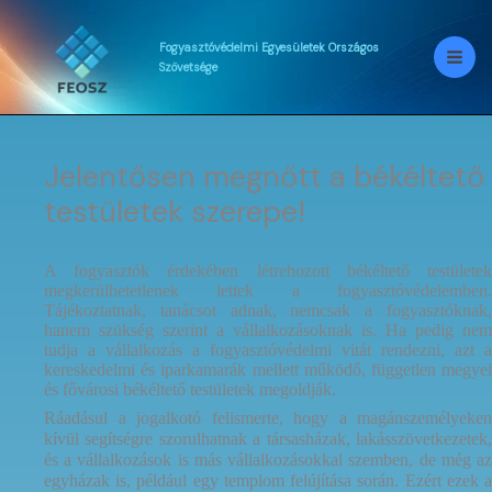
Skip
to
content
Fogyasztóvédelmi
Egyesületek
Országos
Szövetsége
Jelentősen megnőtt a békéltető
testületek szerepe!
A fogyasztók érdekében létrehozott békéltető testületek
megkerülhetetlenek lettek a fogyasztóvédelemben.
Tájékoztatnak, tanácsot adnak, nemcsak a fogyasztóknak,
hanem szükség szerint a vállalkozásoknak is. Ha pedig nem
tudja a vállalkozás a fogyasztóvédelmi vitát rendezni, azt a
kereskedelmi és iparkamarák mellett működő, független megyei
és fővárosi békéltető testületek megoldják.
Ráadásul a jogalkotó felismerte, hogy a magánszemélyeken
kívül segítségre szorulhatnak a társasházak, lakásszövetkezetek,
és a vállalkozások is más vállalkozásokkal szemben, de még az
egyházak is, például egy templom felújítása során. Ezért ezek a