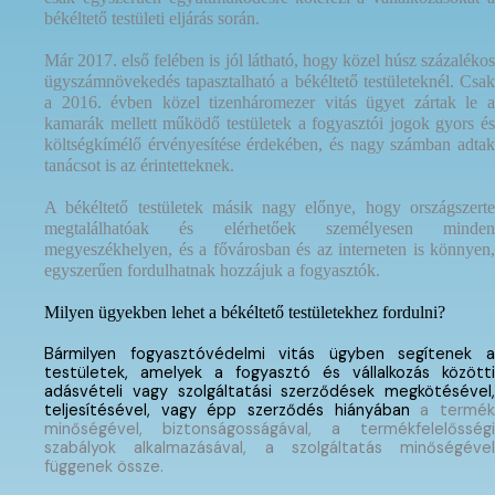
békéltető testületi eljárás során.
Már 2017. első felében is jól látható, hogy közel húsz százalékos
ügyszámnövekedés tapasztalható a békéltető testületeknél. Csak
a 2016. évben közel tizenháromezer vitás ügyet zártak le a
kamarák mellett működő testületek a fogyasztói jogok gyors és
költségkímélő érvényesítése érdekében, és nagy számban adtak
tanácsot is az érintetteknek.
A békéltető testületek másik nagy előnye, hogy országszerte
megtalálhatóak és elérhetőek személyesen minden
megyeszékhelyen, és a fővárosban és az interneten is könnyen,
egyszerűen fordulhatnak hozzájuk a fogyasztók.
Milyen ügyekben lehet a békéltető testületekhez fordulni?
Bármilyen fogyasztóvédelmi vitás ügyben segítenek a
testületek, amelyek a fogyasztó és vállalkozás közötti
adásvételi vagy szolgáltatási szerződések megkötésével,
teljesítésével, vagy épp szerződés hiányában
a termé
minőségével, biztonságosságával, a termékfelelősségi
szabályok alkalmazásával, a szolgáltatás minőségével
függenek össze.