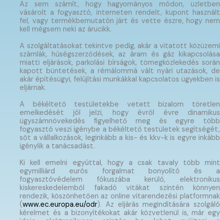
Az sem számít, hogy hagyományos módon, üzletben
vásárolt a fogyasztó, interneten rendelt, kupont használt
fel, vagy termékbemutatón járt és vette észre, hogy nem
kell mégsem neki az árucikk.
A szolgáltatásokat tekintve pedig, akár a vitatott közüzemi
számlák, hűségszerződések, az áram és gáz kikapcsolása
miatti eljárások, parkolási bírságok, tömegközlekedés során
kapott büntetések, a rémálommá vált nyári utazások, de
akár építésügyi, felújítási munkákkal kapcsolatos ügyekben is
eljárnak.
A békéltető testületekbe vetett bizalom töretlen
emelkedését jól jelzi, hogy évről évre dinamikus
ügyszámnövekedés figyelhető meg és egyre több
fogyasztó veszi igénybe a békéltető testületek segítségét,
sőt a vállalkozások, leginkább a kis- és kkv-k is egyre inkább
igénylik a tanácsadást.
Ki kell emelni egyúttal, hogy a csak tavaly több mint
egymilliárd eurós forgalmat bonyolító és a
fogyasztóvédelem fókuszába kerülő, elektronikus
kiskereskedelemből fakadó vitákat szintén könnyen
rendezik, köszönhetően az online vitarendezési platformnak
(
www.ec.europa.eu/odr
). Az eljárás megindítására szolgáló
kérelmet és a bizonyítékokat akár közvetlenül is, már egy