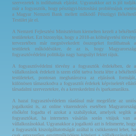
szervezetek is indíthatnak eljárást. Ugyanakkor azt is jól tudják
már a fogyasztók, hogy pénzügyi-biztosítási problémájuk esetén
a Magyar Nemzeti Bank mellett működő Pénzügyi Békéltető
Testület jár el.
A Nemzeti Fejlesztési Minisztérium kiemelten kezeli a békéltető
testületeket. Ezt bizonyítja, hogy a 2018-as költségvetési törvény
tervezetében már megnövekedett összegeket fordíthatnak a
testületek működésükre, de az is, hogy Magyarország
fogyasztóvédelmi politikája nagy hangsúlyt fektet rájuk.
A fogyasztóvédelmi törvény a fogyasztók érdekében, de a
vállalkozások érdekeit is szem előtt tartva hozta létre a békéltető
testületeket, pontosan meghatározva az eljárások formáját,
különösen támaszkodva a fogyasztói érdekek képviseletét ellátó
társadalmi szervezetekre, és a kereskedelmi és iparkamarákra.
A hazai fogyasztóvédelem ráadásul már megelőzte az uniós
jogalkotást is, az online vitarendezés esetében Magyarország
elsőként fogadta el azokat a szabályokat, amelyek segítik a
fogyasztókat, ha internetes vásárlás során vitájuk van a
vállalkozásokkal. Ugyanakkor a jogalkotó azt is felismerte, hogy
a fogyasztók kiszolgáltatottságát azáltal is csökkenteni lehet, ha
csak egyszerűen együttműködésre kötelezi a vállalkozásokat a