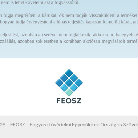
 nem is lehet követelni azt a fogyasztótól.
 fogja megtéríteni a kárukat, ők nem tudják visszaküldeni a termék
s hogyan tudja érvényesíteni a hibás teljesítés kapcsán felmerült kárát
s teljesítést, azonban a cserével nem foglalkozik, akkor sem, ha egyéb
ozzáállás, azonban sok esetben a korábban akciósan megvásárolt termé
26 - FEOSZ - Fogyasztóvédelmi Egyesületek Országos Szöve