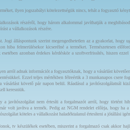
erméket, ilyen jogszabályi kötelezettségük nincs, tehát a fogyasztó kény
llalkozások részéről, hogy három alkalommal javíthatják a meghibásodo
rást a vállalkozások részére.
etést. Jogi álláspontunk szerint megengedhetetlen az a gyakorlat, hogy 
zon hiba felmerülésekor kicserélné a terméket. Természetesen előford
 esetében azonban érdekes kérdéskör a szoftverfrissítés, hiszen ezzel
n arról adnak információt a fogyasztóknak, hogy a vásárlást követően
elentésükkel. Ezzel teljes mértékben félreértik a 3 munkanapos csere f
 vásárlást követő pár napon belül. Ráadásul a javítószolgálatnál kiz
kell keresniük.
a javítószolgálat nem értesíti a forgalmazót arról, hogy történt h
 volt javítva a termék. Pedig az NGM rendelet előírja, hogy ha a fogy
tószolgálat köteles a vállalkozást haladéktalanul értesíteni a jótállási igé
nok, tv készülékek esetében, miszerint a forgalmazó csak akkor hajlan