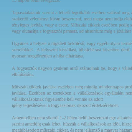
15 napon belül elvégezze.
Tapasztalataink szerint a lehető legritkább esetben valósul me
szakértői véleményt kíván beszerezni, mert maga nem tudja eldönt
tényleges javítás, vagy a csere. Műszaki cikkek esetében pedig s
vagy elutasítja a fogyasztói panaszt, ad absurdum még a jótállás
Ugyanez a helyzet a rögzített bekötésű, vagy egyéb olyan termék
szerelőkkel.
A helyszíni kiszállást, hibafeltárást követően derü
gyorsan megtörténjen a hiba elhárítása.
A fogyasztók nagyon gyakran arról számolnak be, hogy a vállal
elbírálására.
Műszaki cikkek javítása esetében még mindig mindennapos probl
javítása. Ezekben az esetekben a vállalkozások egyáltalán ne
vállalkozásoknak figyelembe kell vennie az adott
igény teljesítésével a fogyasztónak okozott érdeksérelmet.
Amennyiben nem sikerül 1-2 héten belül beszerezni egy alkatrészt
szerint ameddig csak lehet, húzzák a vállalkozások az időt, his
meghibásodott műszaki cikket, és nem jellemző a magyar háztart