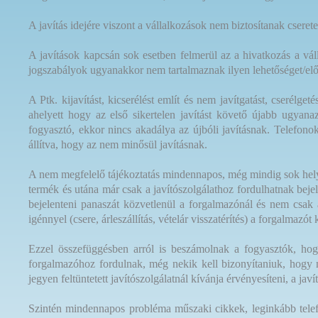
A javítás idejére viszont a vállalkozások nem biztosítanak cseret
A javítások kapcsán sok esetben felmerül az a hivatkozás a vá
jogszabályok ugyanakkor nem tartalmaznak ilyen lehetőséget/előí
A Ptk. kijavítást, kicserélést említ és nem javítgatást, cserélg
ahelyett hogy az első sikertelen javítást követő újabb ugyana
fogyasztó, ekkor nincs akadálya az újbóli javításnak. Telefonok
állítva, hogy az nem minősül javításnak.
A nem megfelelő tájékoztatás mindennapos, még mindig sok helye
termék és utána már csak a javítószolgálathoz fordulhatnak bej
bejelenteni panaszát közvetlenül a forgalmazónál és nem csak a
igénnyel (csere, árleszállítás, vételár visszatérítés) a forgalmazót 
Ezzel összefüggésben arról is beszámolnak a fogyasztók, hogy 
forgalmazóhoz fordulnak, még nekik kell bizonyítaniuk, hogy már
jegyen feltüntetett javítószolgálatnál kívánja érvényesíteni, a javí
Szintén mindennapos probléma műszaki cikkek, leginkább telefo