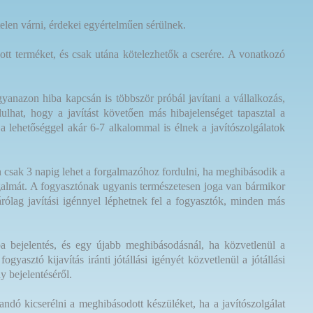
telen várni, érdekei egyértelműen sérülnek.
tt terméket, és csak utána kötelezhetők a cserére. A vonatkozó
ugyanazon hiba kapcsán is többször próbál javítani a vállalkozás,
ulhat, hogy a javítást követően más hibajelenséget tapasztal a
 a lehetőséggel akár 6-7 alkalommal is élnek a javítószolgálatok
 csak 3 napig lehet a forgalmazóhoz fordulni, ha meghibásodik a
ogalmát. A fogyasztónak ugyanis természetesen joga van bármikor
árólag javítási igénnyel léphetnek fel a fogyasztók, minden más
iba bejelentés, és egy újabb meghibásodásnál, ha közvetlenül a
asztó kijavítás iránti jótállási igényét közvetlenül a jótállási
ny bejelentéséről.
dó kicserélni a meghibásodott készüléket, ha a javítószolgálat