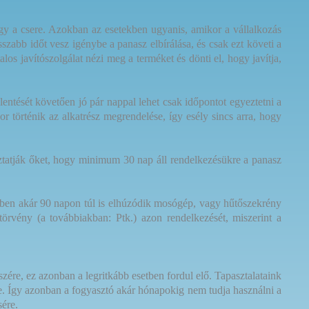
agy a csere. Azokban az esetekben ugyanis, amikor a vállalkozás
szabb időt vesz igénybe a panasz elbírálása, és csak ezt követi a
os javítószolgálat nézi meg a terméket és dönti el, hogy javítja,
entését követően jó pár nappal lehet csak időpontot egyeztetni a
or történik az alkatrész megrendelése, így esély sincs arra, hogy
ztatják őket, hogy minimum 30 nap áll rendelkezésükre a panasz
kben akár 90 napon túl is elhúzódik mosógép, vagy hűtőszekrény
örvény (a továbbiakban: Ptk.) azon rendelkezését, miszerint a
zére, ez azonban a legritkább esetben fordul elő. Tapasztalataink
je. Így azonban a fogyasztó akár hónapokig nem tudja használni a
ére.