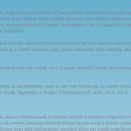
g az, hogy a fogyasztó részére 15 napon belül megtörténjen a javítás v
eni, hogy valóban hibás teljesítés történt-e, szinte minden esetben hos
or sem kerül szakértői vélemény beszerzésére, csak a szakszerviz/hivatal
t is megvonva.
ek kapcsán, melyeket a helyszínen kellene javítani, hiszen a hiba bejel
l csak ki a szerelő számára, hogy milyen alkatrészre lenne szükség, akk
kozások meg sem említik ezt a 15 napos határidőt, hanem arról tájéko
éma az alkatrészhiány, vagy az erre való hivatkozás, és extrém esete
m veszik figyelembe a Polgári Törvénykönyvről szóló 2013. évi V. t
, akkor a vállalkozásnak ki kellene cserélnie a terméket a fogyasztó rés
zen sok esetben aránytalan többletköltséget okozna nekik a termék cseré
ásokra, hogy több hűtőszekrény, mosógép álljon egy család rendelkezés