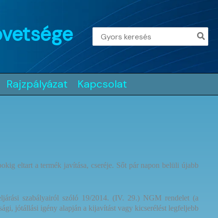
övetsége
Search
for:
Rajzpályázat
Kapcsolat
ig eltart a termék javítása, cseréje. Sőt pár napon belüli újabb
eljárási szabályairól szóló 19/2014. (IV. 29.) NGM rendelet (a
 jótállási igény alapján a kijavítást vagy kicserélést legfeljebb