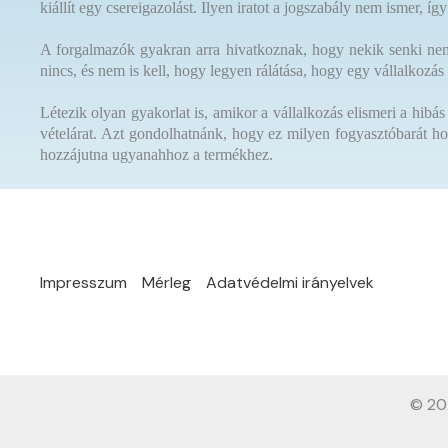
kiállít egy csereigazolást. Ilyen iratot a jogszabály nem ismer, így
A forgalmazók gyakran arra hivatkoznak, hogy nekik senki nem
nincs, és nem is kell, hogy legyen rálátása, hogy egy vállalkozá
Létezik olyan gyakorlat is, amikor a vállalkozás elismeri a hibá
vételárat. Azt gondolhatnánk, hogy ez milyen fogyasztóbarát h
hozzájutna ugyanahhoz a termékhez.
Impresszum
Mérleg
Adatvédelmi irányelvek
© 20