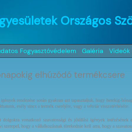
gyesületek Országos Sz
udatos Fogyasztóvédelem
Galéria
Videók
-hónapokig elhúzódó termékcsere
gények rendezése során gyakran azt tapasztaljuk, hogy hetekig-hónapok
hatunk, esély sincs a termék cseréjére, vagy a vételár visszatérítésére.
t dolgokra vonatkozó szavatossági és jótállási igények intézésének 
epel, hogy a vállalkozásnak törekednie kell arra, hogy a szavatossági,