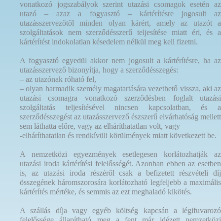
vonatkozó jogszabályok szerint utazási csomagok esetén az
utazó – azaz a fogyasztó – kártérítésre jogosult az
utazásszervezőtől minden olyan kárért, amely az utazót a
szolgáltatások nem szerződésszerű teljesítése miatt éri, és a
kártérítést indokolatlan késedelem nélkül meg kell fizetni.
A fogyasztó egyedül akkor nem jogosult a kártérítésre, ha az
utazásszervező bizonyítja, hogy a szerződésszegés:
– az utazónak róható fel,
– olyan harmadik személy magatartására vezethető vissza, aki az
utazási csomagra vonatkozó szerződésben foglalt utazási
szolgáltatás teljesítésével nincsen kapcsolatban, és a
szerződésszegést az utazásszervező észszerű elvárhatóság mellett
sem láthatta előre, vagy az elháríthatatlan volt, vagy
-elháríthatatlan és rendkívüli körülmények miatt következett be.
A nemzetközi egyezmények esetlegesen korlátozhatják az
utazási iroda kártérítési felelősségét. Azonban ebben az esetben
is, az utazási iroda részéről csak a befizetett részvételi díj
összegének háromszorosára korlátozható legfeljebb a maximális
kártérítés mértéke, és semmis az ezt meghaladó kikötés.
A szállás díja vagy egyéb költség kapcsán a légifuvarozó
felelőssége állapítható meg a fent már idézett nemzetközi