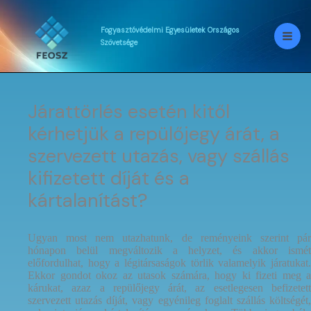
Skip
to
content
Fogyasztóvédelmi
Egyesületek
Országos
Szövetsége
Járattörlés esetén kitől
kérhetjük a repülőjegy árát, a
szervezett utazás, vagy szállás
kifizetett díját és a
kártalanítást?
Ugyan most nem utazhatunk, de reményeink szerint pár
hónapon belül megváltozik a helyzet, és akkor ismét
előfordulhat, hogy a légitársaságok törlik valamelyik járatukat.
Ekkor gondot okoz az utasok számára, hogy ki fizeti meg a
kárukat, azaz a repülőjegy árát, az esetlegesen befizetett
szervezett utazás díját, vagy egyénileg foglalt szállás költségét,