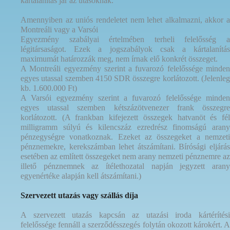
kártalanítás jár az utasoknak.
Amennyiben az uniós rendeletet nem lehet alkalmazni, akkor a
Montreáli vagy a Varsói
Egyezmény szabályai értelmében terheli felelősség a
légitársaságot. Ezek a jogszabályok csak a kártalanítás
maximumát határozzák meg, nem írnak elő konkrét összeget.
A Montreáli egyezmény szerint a fuvarozó felelőssége minden
egyes utassal szemben 4150 SDR összegre korlátozott. (Jelenleg
kb. 1.600.000 Ft)
A Varsói egyezmény szerint a fuvarozó felelőssége minden
egyes utassal szemben kétszázötvenezer frank összegre
korlátozott. (A frankban kifejezett összegek hatvanöt és fél
milligramm súlyú és kilencszáz ezredrész finomságú arany
pénzegységre vonatkoznak. Ezeket az összegeket a nemzeti
pénznemekre, kerekszámban lehet átszámítani. Bírósági eljárás
esetében az említett összegeket nem arany nemzeti pénznemre az
illető pénznemnek az ítélethozatal napján jegyzett arany
egyenértéke alapján kell átszámítani.)
Szervezett utazás vagy szállás díja
A szervezett utazás kapcsán az utazási iroda kártérítési
felelőssége fennáll a szerződésszegés folytán okozott károkért. A