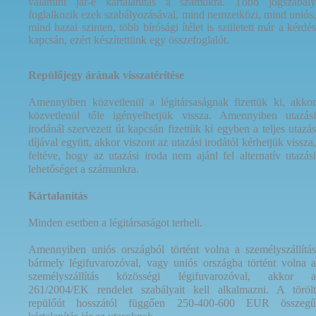
valamint jár-e kártalanítás a számukra. Több jogszabály
foglalkozik ezek szabályozásával, mind nemzetközi, mind uniós,
mind hazai szinten, több bírósági ítélet is született már a kérdés
kapcsán, ezért készítettünk egy összefoglalót.
Repülőjegy árának visszatérítése
Amennyiben közvetlenül a légitársaságnak fizettük ki, akkor
közvetlenül tőle igényelhetjük vissza. Amennyiben utazási
irodánál szervezett út kapcsán fizettük ki egyben a teljes utazás
díjával együtt, akkor viszont az utazási irodától kérhetjük vissza,
feltéve, hogy az utazási iroda nem ajánl fel alternatív utazási
lehetőséget a számunkra.
Kártalanítás
Minden esetben a légitársaságot terheli.
Amennyiben uniós országból történt volna a személyszállítás
bármely légifuvarozóval, vagy uniós országba történt volna a
személyszállítás közösségi légifuvarozóval, akkor a
261/2004/EK rendelet szabályait kell alkalmazni. A törölt
repülőút hosszától függően 250-400-600 EUR összegű