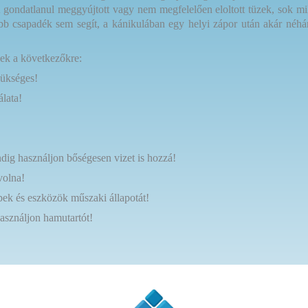
gondatlanul meggyújtott vagy nem megfelelően eloltott tüzek, sok mill
sebb csapadék sem segít, a kánikulában egy helyi zápor után akár né
ek a következőkre:
zükséges!
álata!
ndig használjon bőségesen vizet is hozzá!
volna!
ek és eszközök műszaki állapotát!
használjon hamutartót!