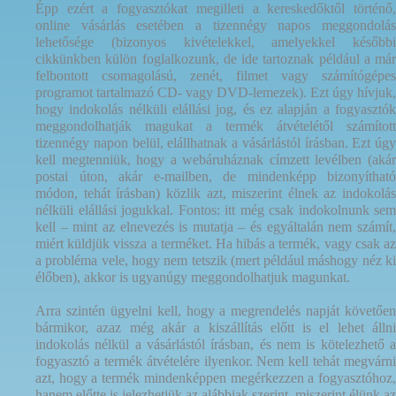
Épp ezért a fogyasztókat megilleti a kereskedőktől történő,
online vásárlás esetében a tizennégy napos meggondolás
lehetősége (bizonyos kivételekkel, amelyekkel későbbi
cikkünkben külön foglalkozunk, de ide tartoznak például a már
felbontott csomagolású, zenét, filmet vagy számítógépes
programot tartalmazó CD- vagy DVD-lemezek). Ezt úgy hívjuk,
hogy indokolás nélküli elállási jog, és ez alapján a fogyasztók
meggondolhatják magukat a termék átvételétől számított
tizennégy napon belül, elállhatnak a vásárlástól írásban. Ezt úgy
kell megtenniük, hogy a webáruháznak címzett levélben (akár
postai úton, akár e-mailben, de mindenképp bizonyítható
módon, tehát írásban) közlik azt, miszerint élnek az indokolás
nélküli elállási jogukkal. Fontos: itt még csak indokolnunk sem
kell – mint az elnevezés is mutatja – és egyáltalán nem számít,
miért küldjük vissza a terméket. Ha hibás a termék, vagy csak az
a probléma vele, hogy nem tetszik (mert például máshogy néz ki
élőben), akkor is ugyanúgy meggondolhatjuk magunkat.
Arra szintén ügyelni kell, hogy a megrendelés napját követően
bármikor, azaz még akár a kiszállítás előtt is el lehet állni
indokolás nélkül a vásárlástól írásban, és nem is kötelezhető a
fogyasztó a termék átvételére ilyenkor. Nem kell tehát megvárni
azt, hogy a termék mindenképpen megérkezzen a fogyasztóhoz,
hanem előtte is jelezhetjük az alábbiak szerint, miszerint élünk az