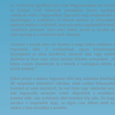
Ez a lehetőség egyébként nem csak Magyarországon jár, hanem
az Európai Unió bármelyik országában, hiszen egységes
szabályok védik a fogyasztókat! Épp azért, hogy merjenek élni a
lehetőséggel, a rendeléssel, és éljenek azokkal az előnyökkel,
amelyek például a külföldről, azaz más uniós tagállamból történő
vásárlással járhatnak. Ilyen lehet többek között az olcsóbb ár,
jobb minőség és a szélesebb körű választék.
Azonban a termék nincs ott ilyenkor a maga fizikai valójában a
fogyasztók előtt. A webáruházak ugyan közzétesznek
fényképeket az adott árucikkről, amelyek alatt vagy mellett
általában az ilyen vagy ehhez hasonló feliratok szerepelnek: „A
képek csupán illusztrációk és a termék a valóságban elérhet a
közölt fotóktól.”
Ekkor persze a tudatos fogyasztó előtt még számtalan lehetőség
áll: megnézhet különböző videókat, adott esetben felhasználói
teszteket az adott árucikkről, ha van ilyen vagy rákereshet arra,
más fogyasztók mennyire voltak elégedettek a termékkel,
kutathat több, más webáruház által közzétett kép után. De hogy
tetszik-e a megrendelt tárgy, az úgyis csak élőben derül ki,
amikor a futár kiszállítja a terméket.