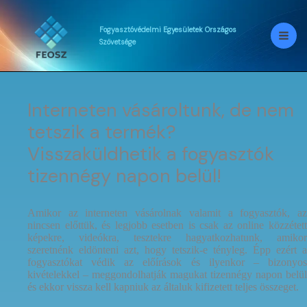
Skip
to
content
Fogyasztóvédelmi
Egyesületek
Országos
Szövetsége
Interneten vásároltunk, de nem
tetszik a termék?
Visszaküldhetik a fogyasztók
tizennégy napon belül!
Amikor az interneten vásárolnak valamit a fogyasztók, az
nincsen előttük, és legjobb esetben is csak az online közzétett
képekre, videókra, tesztekre hagyatkozhatunk, amikor
szeretnénk eldönteni azt, hogy tetszik-e tényleg. Épp ezért a
fogyasztókat védik az előírások és ilyenkor – bizonyos
kivételekkel – meggondolhatják magukat tizennégy napon belül
és ekkor vissza kell kapniuk az általuk kifizetett teljes összeget.