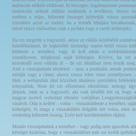
indokolás nélküli elállással. Itt lényeges: fogalmazzunk pontosan
(indokolás nélküli elállást említsünk a levélben), hiszen ez
esetben a teljes, kifizetett összeget kérhetjük vissza azonnal
(szemben azzal az esettel, ha a termék hibájára hivatkozunk,
mivel ekkor elsősorban csak a javítást vagy a cserét kérhetjük).
Ha ezt megtette a fogyasztó, akkor az elállás közlésétől számítva
haladéktalanul, de legkésőbb tizennégy napon belül vissza kell
küldenie a terméket, vagy át kell adnia a webáruháznak
személyesen, méghozzá saját költségen. Kivéve, ha ezt a
kereskedő nem vállalta át – de ezt általában nem teszik meg.
Ami a visszajuttatás részleteit – azaz a postázást, annak pontos
módját vagy a címet, ahova vissza lehet vinni személyesen –
illeti, a webáruház által közzétett általános szerződési feltételek
irányadóak. Nem árt ezt előzetesen ellenőrizni, nehogy úgy
járjunk, mint az a fogyasztó, aki csak később jött rá, hogy a
magyar nyelvű weboldal ellenére valójában Lengyelországból
vásárolt. Oda is kellett – volna – visszaküldenie a terméket, saját
költségén, és maga a visszaküldés drágább lett volna, mint az
eredetileg kifizetett összeg. Ezért kell körültekintően eljárni.
Miután visszajuttattuk a terméket – vagy pedig nem igazoltuk azt
kétséget kizáróan, hogy a visszaküldésre már sor került (például