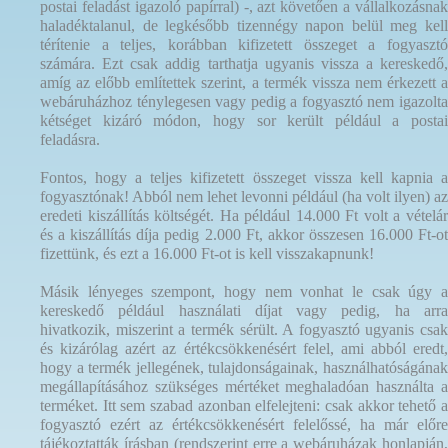
postai feladást igazoló papírral) -, azt követően a vállalkozásnak
haladéktalanul, de legkésőbb tizennégy napon belül meg kell
térítenie a teljes, korábban kifizetett összeget a fogyasztó
számára. Ezt csak addig tarthatja ugyanis vissza a kereskedő,
amíg az előbb említettek szerint, a termék vissza nem érkezett a
webáruházhoz ténylegesen vagy pedig a fogyasztó nem igazolta
kétséget kizáró módon, hogy sor került például a postai
feladásra.
Fontos, hogy a teljes kifizetett összeget vissza kell kapnia a
fogyasztónak! Abból nem lehet levonni például (ha volt ilyen) az
eredeti kiszállítás költségét. Ha például 14.000 Ft volt a vételár
és a kiszállítás díja pedig 2.000 Ft, akkor összesen 16.000 Ft-ot
fizettünk, és ezt a 16.000 Ft-ot is kell visszakapnunk!
Másik lényeges szempont, hogy nem vonhat le csak úgy a
kereskedő például használati díjat vagy pedig, ha arra
hivatkozik, miszerint a termék sérült. A fogyasztó ugyanis csak
és kizárólag azért az értékcsökkenésért felel, ami abból eredt,
hogy a termék jellegének, tulajdonságainak, használhatóságának
megállapításához szükséges mértéket meghaladóan használta a
terméket. Itt sem szabad azonban elfelejteni: csak akkor tehető a
fogyasztó ezért az értékcsökkenésért felelőssé, ha már előre
tájékoztatták írásban (rendszerint erre a webáruházak honlapján,