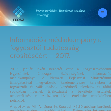
Skip
to
content
Fogyasztóvédelmi
Egyesületek
Országos
Szövetsége
Információs médiakampány a
fogyasztói tudatosság
erősítéséért – 2017.
2017. január 15-én kezdetét vette a Fogyasztóvédelmi
Egyesületek Országos Szövetségének információs
médiakampánya. A Nemzeti Fejlesztési Minisztérium
támogatásával megvalósuló kezdeményezés keretében a
fogyasztók és vállalkozások közérthető televízió- és rádió
spotokban nyernek tájékoztatást a békéltető testületek
népszerűsítése és az üzleten kívüli értékesítés témakörében
jogaikról.
A spotok az M1 TV, Duna Tv, Kossuth Rádió adókon kerülnek
megjelentetésre, de elérhetőek a Szövetség internetes