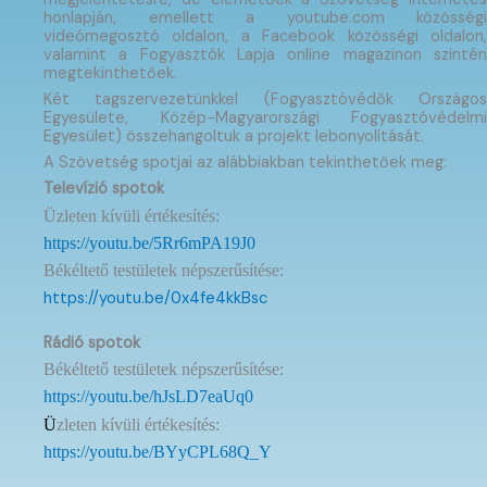
honlapján, emellett a youtube.com közösségi
videómegosztó oldalon, a Facebook közösségi oldalon,
valamint a Fogyasztók Lapja online magazinon szintén
megtekinthetőek.
Két tagszervezetünkkel (Fogyasztóvédők Országos
Egyesülete, Közép-Magyarországi Fogyasztóvédelmi
Egyesület) összehangoltuk a projekt lebonyolítását.
A Szövetség spotjai az alábbiakban tekinthetőek meg:
Televízió spotok
Üzleten kívüli értékesítés:
https://youtu.be/5Rr6mPA19J0
Békéltető testületek népszerűsítése:
https://youtu.be/0x4fe4kkBsc
Rádió spotok
Békéltető testületek népszerűsítése:
https://youtu.be/hJsLD7eaUq0
Ü
zleten kívüli értékesítés:
https://youtu.be/BYyCPL68Q_Y