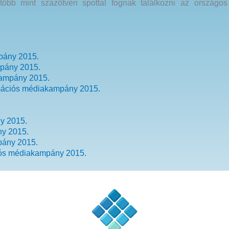
bb mint százötven spottal fognak találkozni az országos
mpány 2015.
mpány 2015.
kampány 2015.
formációs médiakampány 2015.
y 2015.
ny 2015.
pány 2015.
ációs médiakampány 2015.