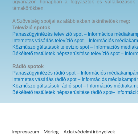
ugyanazon hónapban a fogyasztók és vállalkozások tö
témakörökben.
A Szövetség spotjai az alábbiakban tekinthetőek meg:
Televízió spotok
Panaszügyintézés televízió spot – Információs médiaka
Internetes vásárlás televízió spot – Információs médiaka
Közműszolgáltatások televízió spot – Információs média
Békéltető testületek népszerűsítése televízió spot – In
Rádió spotok
Panaszügyintézés rádió spot – Információs médiakampán
Internetes vásárlás rádió spot – Információs médiakampá
Közműszolgáltatások rádió spot – Információs médiakam
Békéltető testületek népszerűsítése rádió spot– Inform
Impresszum
Mérleg
Adatvédelmi irányelvek