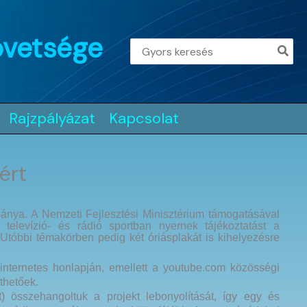
övetsége
Search
for:
Rajzpályázat
Kapcsolat
ért
nya. A Nemzeti Fejlesztési Minisztérium támogatásával
elevízió- és rádió sportban nyernek tájékoztatást a
 Utóbbi témakörben pedig két óriásplakát is kihelyezésre
ternetes honlapján, emellett a youtube.com közösségi
thetőek.
 összehangoltuk a projekt lebonyolítását, így egy és