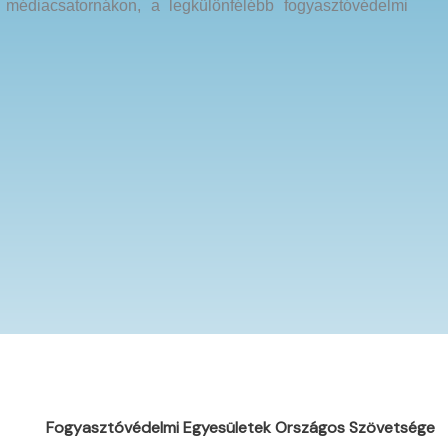
 médiacsatornákon, a legkülönfélébb fogyasztóvédelmi
Fogyasztóvédelmi Egyesületek Országos Szövetsége