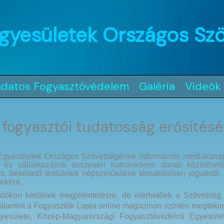
gyesületek Országos Sz
udatos Fogyasztóvédelem
Galéria
Videók
fogyasztói tudatosság erősítésé
 Egyesületek Országos Szövetségének információs médiakampá
s vállalkozások összesen hatvankilenc darab közérthető t
s, békéltető testületek népszerűsítése témakörében jogaikról.
zeként.
kon kerülnek megjelentetésre, de elérhetőek a Szövetség in
alamint a Fogyasztók Lapja online magazinon szintén megtekin
esülete, Közép-Magyarországi Fogyasztóvédelmi Egyesület)