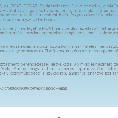
ió, az ÉGÁZ-DÉGÁZ Földgázelosztó Zrt.-t hétmillió, a MAG
Hivatal. A vizsgált hat villamosenergia-ipari elosztó és hat
emberei a lejárt hitelesítési idejű fogyasztásmérők alkalma
olatos szabályok betartását.
ményt mérlegelt a MEKH, mint például az ellátott felhasznál
rás hatására minden engedélyes megkezdte és – különböző 
aló elszámolás alapjául szolgáló mérést hiteles mérőeszköz
ak kell gondoskodnia. Ebből következően a hiteles fogyasztá
asztásmérő berendezéssel, illetve közel 3,5 millió felhasználó 
étele. Ahhoz, hogy a hiteles mérés legalapvetőbb feltét
ktív közreműködése is szükséges, amikor is lehetővé kell t
lejart-hitelessegu-fogyasztasmerok-miatt