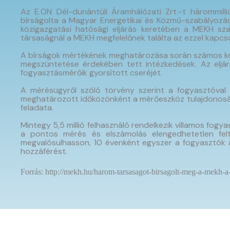
Az E.ON Dél-dunántúli Áramhálózati Zrt.-t hárommill
bírságolta a Magyar Energetikai és Közmű-szabályozási 
közigazgatási hatósági eljárás keretében a MEKH szak
társaságnál a MEKH megfelelőnek találta az ezzel kapcs
A bírságok mértékének meghatározása során számos körül
megszüntetése érdekében tett intézkedések. Az eljá
fogyasztásmérőik gyorsított cseréjét.
A mérésügyről szóló törvény szerint a fogyasztóval v
meghatározott időközönként a mérőeszköz tulajdonosán
feladata.
Mintegy 5,5 millió felhasználó rendelkezik villamos fogy
a pontos mérés és elszámolás elengedhetetlen felt
megvalósulhasson, 10 évenként egyszer a fogyasztók a
hozzáférést.
Forrás: http://mekh.hu/harom-tarsasagot-birsagolt-meg-a-mekh-a-