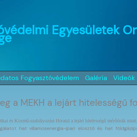
óvédelmi Egyesületek O
ge
udatos Fogyasztóvédelem
Galéria
Videók
eg a MEKH a lejárt hitelességű 
kai és Közmű-szabályozási Hivatal a lejárt hitelességű mérőórák miatt
álatot hat villamosenergia-ipari elosztó és hat földgázipar