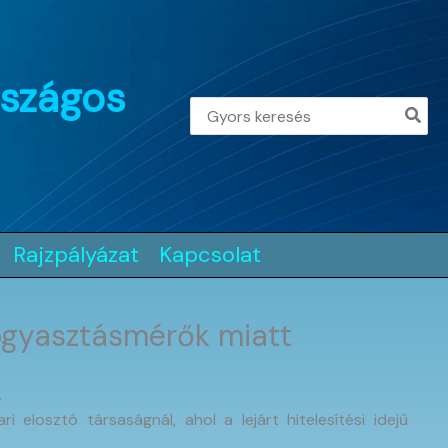
rszágos
Search
for:
Rajzpályázat
Kapcsolat
fogyasztásmérők miatt
.
i elosztó társaságnál, ahol a lejárt hitelesítési idejű