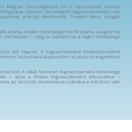
ÁZ Magyar Gázszolgáltató Kft.-t hatszázezer forintra
 földgázipari elosztó társaságnál fogyasztóvédelmi célú
zásának arányát ellenőrizték. További kilenc vizsgált
ók száma, a lejárt hitelességű mérők száma, a jogsértés
mértékben – meg is valósította a lejárt hitelességű
zel kell végezni. A fogyasztásmérő hitelesíttetéséről
smérés biztosítása alapesetben az elosztói engedélyes
gázmérővel. A náluk felszerelt fogyasztásmérő hitelessége
ele – azaz a hiteles fogyasztásmérő felszerelése –
enniük az elosztók munkatársai számára a mérőhöz való