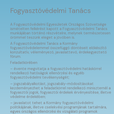
Fogyasztóvédelmi Tanács
A Fogyasztóvédelmi Egyesületek Országos Szövetsége
ismételten felkérést kapott a Fogyasztóvédelmi Tanács
munkájában történő részvételre, melynek természetesen
örömmel teszünk eleget a jövőben is.
A Fogyasztóvédelmi Tanács a Kormány
fogyasztóvédelemmel összefüggő döntéseit előkészítő
konzultatív, véleményező, javaslattevő, érdekegyeztető
fórum.
Feladatkörében
– évente megvitatja a fogyasztóvédelmi hatáskörrel
rendelkező hatóságok ellenőrzési és egyéb
fogyasztóvédelmi tevékenységét;
– jogszabályalkotást, jogszabály-módosításokat
kezdeményezhet a feladatkörrel rendelkező miniszternél a
fogyasztói jogok, fogyasztói érdekek érvényesítése, illetve
védelme érdekében;
– javaslatot tehet a Kormány fogyasztóvédelmi
politikájának, illetve cselekvési programjának tartalmára,
egyes országos ellenőrzési és vizsgálati programok