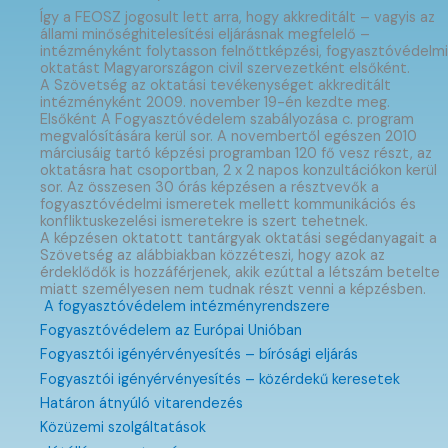
Így a FEOSZ jogosult lett arra, hogy akkreditált – vagyis az
állami minőséghitelesítési eljárásnak megfelelő –
intézményként folytasson felnőttképzési, fogyasztóvédelmi
oktatást Magyarországon civil szervezetként elsőként.
A Szövetség az oktatási tevékenységet akkreditált
intézményként 2009. november 19-én kezdte meg.
Elsőként A Fogyasztóvédelem szabályozása c. program
megvalósítására kerül sor. A novembertől egészen 2010
márciusáig tartó képzési programban 120 fő vesz részt, az
oktatásra hat csoportban, 2 x 2 napos konzultációkon kerül
sor. Az összesen 30 órás képzésen a résztvevők a
fogyasztóvédelmi ismeretek mellett kommunikációs és
konfliktuskezelési ismeretekre is szert tehetnek.
A képzésen oktatott tantárgyak oktatási segédanyagait a
Szövetség az alábbiakban közzéteszi, hogy azok az
érdeklődők is hozzáférjenek, akik ezúttal a létszám betelte
miatt személyesen nem tudnak részt venni a képzésben.
A fogyasztóvédelem intézményrendszere
Fogyasztóvédelem az Európai Unióban
Fogyasztói igényérvényesítés – bírósági eljárás
Fogyasztói igényérvényesítés – közérdekű keresetek
Határon átnyúló vitarendezés
Közüzemi szolgáltatások