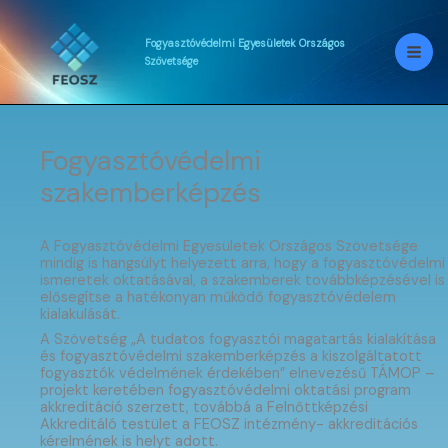
Skip
to
content
Fogyasztóvédelmi
Egyesületek
Országos
Szövetsége
Fogyasztóvédelmi
szakemberképzés
A Fogyasztóvédelmi Egyesületek Országos Szövetsége
mindig is hangsúlyt helyezett arra, hogy a fogyasztóvédelmi
ismeretek oktatásával, a szakemberek továbbképzésével is
elősegítse a hatékonyan működő fogyasztóvédelem
kialakulását.
A Szövetség „A tudatos fogyasztói magatartás kialakítása
és fogyasztóvédelmi szakemberképzés a kiszolgáltatott
fogyasztók védelmének érdekében” elnevezésű TÁMOP –
projekt keretében fogyasztóvédelmi oktatási program
akkreditáció szerzett, továbbá a Felnőttképzési
Akkreditáló testület a FEOSZ intézmény- akkreditációs
kérelmének is helyt adott.