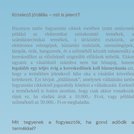
Kötelező jótállás – mit is jelent?
Bizonyos tartós fogyasztási cikkek esetében (mint amilyenek
például az elektronikai szórakoztató termékek, a
számítástechnikai termékek, a távközlési eszközök, az
elektromos robotgépek, háztartási eszközök, szerszámgépek,
lámpák, órák, hangszerek, és a szőrméből készült ruhaneműk) a
kereskedőket az előzőeknél szigorúbb előírások terhelik. Ekkor
ugyanis a vásárlástól számítva nem hat hónapig, hanem
legalább egy teljes évig a kereskedőnek kell bizonyítania
azt,
hogy a termékben jelentkező hiba oka a vásárlást követően
keletkezett. Ezt hívjuk „jótállásnak”, amelynek vállalására tartós
fogyasztási cikkeknél jogszabály kötelezi a vállalkozást. Ezeknél
a termékeknél is fontos azonban, hogy csak akkor vonatkozik
rájuk ez, ha eladási áruk a 10.000,- Ft-ot, vagy például
szőrméknél az 50.000,- Ft-ot meghaladta.
Mit tegyenek a fogyasztók, ha gond adódik a
termékkel?