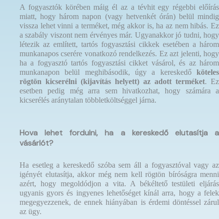
A fogyasztók körében máig él az a tévhit egy régebbi előírás
miatt, hogy három napon (vagy hetvenkét órán) belül mindig
vissza lehet vinni a terméket, még akkor is, ha az nem hibás. Ez
a szabály viszont nem érvényes már. Ugyanakkor jó tudni, hogy
létezik az említett, tartós fogyasztási cikkek esetében a három
munkanapos cserére vonatkozó rendelkezés. Ez azt jelenti, hogy
ha a fogyasztó tartós fogyasztási cikket vásárol, és az három
munkanapon belül meghibásodik, úgy a kereskedő
köteles
rögtön kicserélni (kijavítás helyett) az adott terméket
. Ez
esetben pedig még arra sem hivatkozhat, hogy számára a
kicserélés aránytalan többletköltséggel járna.
Hova lehet fordulni, ha a kereskedő elutasítja a
vásárlót?
Ha esetleg a kereskedő szóba sem áll a fogyasztóval vagy az
igényét elutasítja, akkor még nem kell rögtön bíróságra menni
azért, hogy megoldódjon a vita. A békéltető testületi eljárás
ugyanis gyors és ingyenes lehetőséget kínál arra, hogy a felek
megegyezzenek, de ennek hiányában is érdemi döntéssel zárul
az ügy.