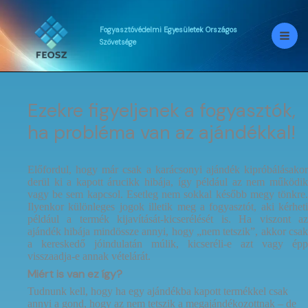
Skip
to
content
Fogyasztóvédelmi
Egyesületek
Országos
Szövetsége
Ezekre figyeljenek a fogyasztók,
ha probléma van az ajándékkal!
Előfordul, hogy már csak a karácsonyi ajándék kipróbálásakor
derül ki a kapott árucikk hibája, így például az nem működik
vagy be sem kapcsol. Esetleg nem sokkal később megy tönkre.
Ilyenkor különleges jogok illetik meg a fogyasztót, aki kérheti
például a termék kijavítását-kicserélését is. Ha viszont az
ajándék hibája mindössze annyi, hogy „nem tetszik”, akkor csak
a kereskedő jóindulatán múlik, kicseréli-e azt vagy épp
visszaadja-e annak vételárát.
Miért is van ez így?
Tudnunk kell, hogy ha egy ajándékba kapott termékkel csak
annyi a gond, hogy az nem tetszik a megajándékozottnak – de