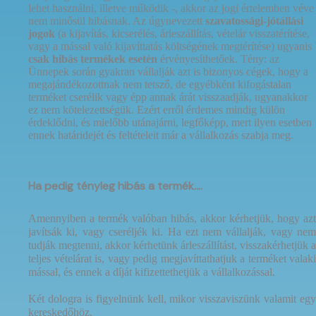
lehet használni, illetve működik -, akkor az jogi értelemben véve
nem minősül hibásnak. Az úgynevezett
szavatossági-jótállási
jogok
(a kijavítás, kicserélés, árleszállítás, vételár visszatérítése,
vagy a mással való kijavíttatás költségének megtérítése) ugyanis
csak hibás termékek esetén
érvényesíthetőek. Tény: az
Ünnepek során gyakran vállalják azt is bizonyos cégek, hogy a
megajándékozottnak nem tetsző, de egyébként kifogástalan
terméket cserélik vagy épp annak árát visszaadják, ugyanakkor
ez nem kötelezettségük. Ezért erről érdemes mindig külön
érdeklődni, és mielőbb utánajárni, legfőképp, mert ilyen esetben
ennek határidejét és feltételeit már a vállalkozás szabja meg.
Ha pedig tényleg hibás a termék….
Amennyiben a termék valóban hibás, akkor kérhetjük, hogy azt
javítsák ki, vagy cseréljék ki. Ha ezt nem vállalják, vagy nem
tudják megtenni, akkor kérhetünk árleszállítást, visszakérhetjük a
teljes vételárat is, vagy pedig megjavíttathatjuk a terméket valaki
mással, és ennek a díját kifizettethetjük a vállalkozással.
Két dologra is figyelnünk kell, mikor visszaviszünk valamit egy
kereskedőhöz.