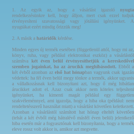
1. Az egyik az, hogy a vásárlást igazoló
nyugta
rendelkezésünkre kell, hogy álljon, mert csak ezzel tudjuk
érvényesíteni szavatossági vagy jótállási igényünket. A
nyugtákat ezért mindig őrizzük meg!
2. A másik a
határidők
kérdése.
Minden egyes új termék esetében (függetlenül attól, hogy mi az,
könyv, ruha, vagy például elektronikai eszköz) a vásárlástól
számítva
két éven belül érvényesíthetjük a kereskedővel
szemben jogainkat, ha az árucikk meghibásodott.
Ebből a
két évből azonban az
első hat hónap
ban vagyunk csak igazá
védettek: ha fél éven belül megy tönkre a termék, akkor ugyanis
a vállalkozásnak kell bizonyítani azt, hogy ő még hibátlan
árucikket adott el. Azaz csak akkor nem köteles teljesíteni
igényünket, ha kimenti magát például egy független
szakvéleménnyel, ami igazolja, hogy a hiba oka (például: nem
rendeltetésszerű használat miatt) a vásárlást követően keletkezett.
Azonban a vásárlástól számított hat hónap elteltét követően
(tehát a két évből még hátralévő másfél éven belül) jelentkező
hiba esetén már a fogyasztónak kell bizonyítania, hogy a termék
eleve rossz volt akkor is, amikor azt megvette.