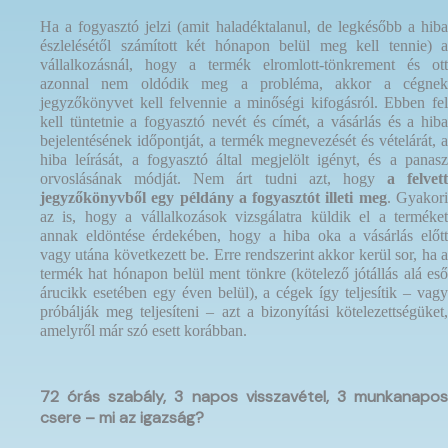
Ha a fogyasztó jelzi (amit haladéktalanul, de legkésőbb a hiba
észlelésétől számított két hónapon belül meg kell tennie) a
vállalkozásnál, hogy a termék elromlott-tönkrement és ott
azonnal nem oldódik meg a probléma, akkor a cégnek
jegyzőkönyvet kell felvennie a minőségi kifogásról. Ebben fel
kell tüntetnie a fogyasztó nevét és címét, a vásárlás és a hiba
bejelentésének időpontját, a termék megnevezését és vételárát, a
hiba leírását, a fogyasztó által megjelölt igényt, és a panasz
orvoslásának módját. Nem árt tudni azt, hogy
a felvett
jegyzőkönyvből egy példány a fogyasztót illeti meg
. Gyakor
az is, hogy a vállalkozások vizsgálatra küldik el a terméket
annak eldöntése érdekében, hogy a hiba oka a vásárlás előtt
vagy utána következett be. Erre rendszerint akkor kerül sor, ha a
termék hat hónapon belül ment tönkre (kötelező jótállás alá eső
árucikk esetében egy éven belül), a cégek így teljesítik – vagy
próbálják meg teljesíteni – azt a bizonyítási kötelezettségüket,
amelyről már szó esett korábban.
72 órás szabály, 3 napos visszavétel, 3 munkanapos
csere – mi az igazság?