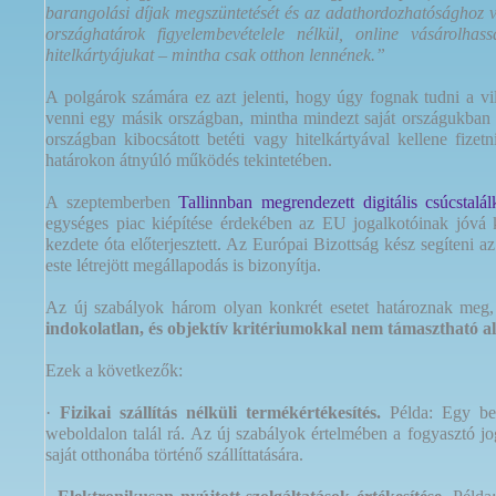
barangolási díjak megszüntetését és az adathordozhatósághoz v
országhatárok figyelembevételele nélkül, online vásárolha
hitelkártyájukat – mintha csak otthon lennének.”
A polgárok számára ez azt jelenti, hogy úgy fognak tudni a vil
venni egy másik országban, mintha mindezt saját országukban 
országban kibocsátott betéti vagy hitelkártyával kellene fize
határokon átnyúló működés tekintetében.
A szeptemberben
Tallinnban megrendezett digitális csúcstalá
egységes piac kiépítése érdekében az EU jogalkotóinak jóvá k
kezdete óta előterjesztett. Az Európai Bizottság kész segíteni a
este létrejött megállapodás is bizonyítja.
Az új szabályok három olyan konkrét esetet határoznak meg
indokolatlan, és objektív kritériumokkal nem támasztható a
Ezek a következők:
·
Fizikai szállítás nélküli termékértékesítés.
Példa: Egy bel
weboldalon talál rá. Az új szabályok értelmében a fogyasztó j
saját otthonába történő szállíttatására.