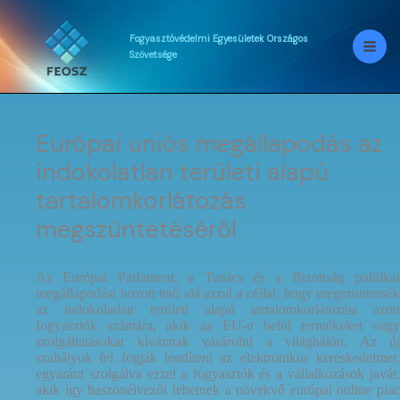
Skip
to
content
Fogyasztóvédelmi
Egyesületek
Országos
Szövetsége
Európai uniós megállapodás az
indokolatlan területi alapú
tartalomkorlátozás
megszüntetéséről
Az Európai Parlament, a Tanács és a Bizottság politikai
megállapodást hozott tető alá azzal a céllal, hogy megszüntessék
az indokolatlan területi alapú tartalomkorlátozást azon
fogyasztók számára, akik az EU-n belül termékeket vagy
szolgáltatásokat kívánnak vásárolni a világhálón. Az új
szabályok fel fogják lendíteni az elektronikus kereskedelmet,
egyaránt szolgálva ezzel a fogyasztók és a vállalkozások javát,
akik így haszonélvezői lehetnek a növekvő európai online piac