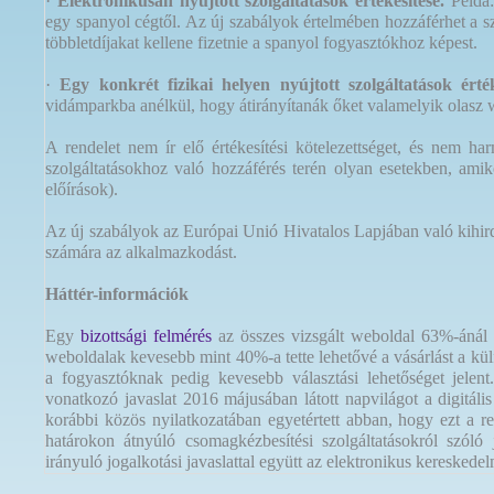
·
Elektronikusan nyújtott szolgáltatások értékesítése.
Példa:
egy spanyol cégtől. Az új szabályok értelmében hozzáférhet a szo
többletdíjakat kellene fizetnie a spanyol fogyasztókhoz képest.
·
Egy konkrét fizikai helyen nyújtott szolgáltatások érték
vidámparkba anélkül, hogy átirányítanák őket valamelyik olasz 
A rendelet nem ír elő értékesítési kötelezettséget, és nem h
szolgáltatásokhoz való hozzáférés terén olyan esetekben, ami
előírások).
Az új szabályok az Európai Unió Hivatalos Lapjában való kihirde
számára az alkalmazkodást.
Háttér-információk
Egy
bizottsági felmérés
az összes vizsgált weboldal 63%-ánál tá
weboldalak kevesebb mint 40%-a tette lehetővé a vásárlást a kü
a fogyasztóknak pedig kevesebb választási lehetőséget jelent.
vonatkozó javaslat 2016 májusában látott napvilágot a digitál
korábbi közös nyilatkozatában egyetértett abban, hogy ezt a r
határokon átnyúló csomagkézbesítési szolgáltatásokról szóló j
irányuló jogalkotási javaslattal együtt az elektronikus kereskede