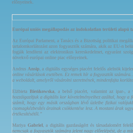
előnyeinek.
Európai uniós megállapodás az indokolatlan területi alapú 
Az Európai Parlament, a Tanács és a Bizottság politikai megállap
tartalomkorlátozást azon fogyasztók számára, akik az EU-n belül
fogják lendíteni az elektronikus kereskedelmet, egyaránt szol
növekvő európai online piac előnyeinek.
Andrus
Ansip
, a digitális egységes piacért felelős alelnök kijele
online vásárlások esetében. Ez remek hír a fogyasztók számára. 
a weboldalt, amelyről vásárolni szeretnének, mindenfajta korlá
Elżbieta
Bieńkowska
, a belső piacért, valamint az ipar-, a 
hozzáigazítjuk a digitális kor követelményeihez azáltal, hogy a
számít, hogy egy másik országban lévő üzletbe fizikai valóju
csomagkézbesítés árainak csökkentése lesz. A mostani árak ugy
értékesítésétől.”
Mariya
Gabriel
, a digitális gazdaságért és társadalomért felel
nemcsak a fogyasztók számára jelent nagy előrelépést, de a min