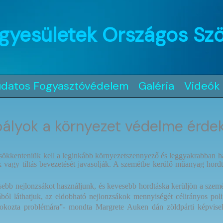
gyesületek Országos Sz
udatos Fogyasztóvédelem
Galéria
Videók
bályok a környezet védelme érd
sökkenteniük kell a leginkább környezetszennyező és leggyakrabban ha
ok vagy tiltás bevezetését javasolják. A szemétbe kerülő műanyag hor
b nejlonzsákot használjunk, és kevesebb hordtáska kerüljön a szemétbe
ól láthatjuk, az eldobható nejlonzsákok mennyiségét célirányos polit
kozta problémáraˮ- mondta Margrete Auken dán zöldpárti képviselő,