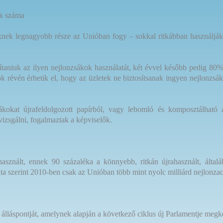
ok száma
k legnagyobb része az Unióban fogy – sokkal ritkábban használják új
ítaniuk az ilyen nejlonzsákok használatát, két évvel később pedig 80%
ások révén érhetik el, hogy az üzletek ne biztosítsanak ingyen nejlonz
kokat újrafeldolgozott papírból, vagy lebomló és komposztálható 
vizsgálni, fogalmaztak a képviselők.
znált, ennek 90 százaléka a könnyebb, ritkán újrahasznált, általá
ta szerint 2010-ben csak az Unióban több mint nyolc milliárd nejlonza
 álláspontját, amelynek alapján a következő ciklus új Parlamentje megke