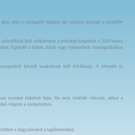
ra, mint a vastagabb fajtákat, így sokszor azonnal a szemétbe
 százalékkal kell csökkenteni a jelenlegi forgalmat a 2010-eshez
sákokat. Egyedül a húsok, halak vagy tejtermékek csomagolásához
anyagokból készült tasakoknak kell felváltania. A lebomló és
ban azonnal kidobott fajta. Ha nem történik változás, akkor a
cskó végezte a szemetesben.
zdheti a tárgyalásokat a tagállamokkal.