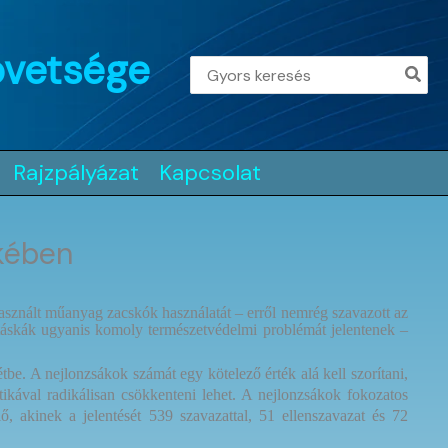
övetsége
Search
for:
Rajzpályázat
Kapcsolat
ekében
sznált műanyag zacskók használatát – erről nemrég szavazott az
dtáskák ugyanis komoly természetvédelmi problémát jelentenek –
. A nejlonzsákok számát egy kötelező érték alá kell szorítani,
ikával radikálisan csökkenteni lehet. A nejlonzsákok fokozatos
 akinek a jelentését 539 szavazattal, 51 ellenszavazat és 72