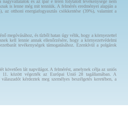
nagyvállalatok és az ipar e téren folytatott tevékenysége nem
nak is lenne még mit tenniük. A felmérés eredményei alapján a
%), az otthoni energiafogyasztás csökkentése (39%), valamint a
nő megóvásához, és tízből hatan úgy vélik, hogy a környezettel
nek kell lennie annak ellenőrzésére, hogy a környezetvédelmi
nyezetbarát tevékenységek támogatásához. Ezenkívül a polgárok
t követően lát napvilágot. A felmérést, amelynek célja az uniós
ájus 11. között végezték az Európai Unió 28 tagállamában. A
 válaszadót kérdeztek meg személyes beszélgetés keretében, a