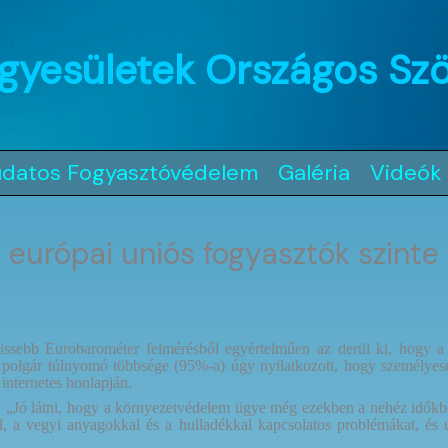
gyesületek Országos Sz
udatos Fogyasztóvédelem
Galéria
Videók
urópai uniós fogyasztók szinte k
frissebb Eurobarométer felmérésből egyértelműen az derül ki, hogy a
 polgár túlnyomó többsége (95%-a) úgy nyilatkozott, hogy személyesen
internetes honlapján.
:
„Jó látni, hogy a környezetvédelem ügye még ezekben a nehéz időkben
l, a vegyi anyagokkal és a hulladékkal kapcsolatos problémákat, és