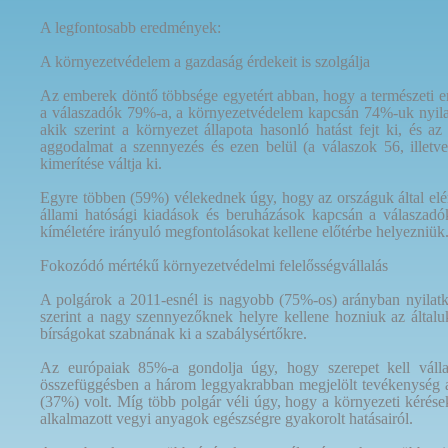
A legfontosabb eredmények:
A környezetvédelem a gazdaság érdekeit is szolgálja
Az emberek döntő többsége egyetért abban, hogy a természeti er
a válaszadók 79%-a, a környezetvédelem kapcsán 74%-uk nyilat
akik szerint a környezet állapota hasonló hatást fejt ki, és 
aggodalmat a szennyezés és ezen belül (a válaszok 56, illetv
kimerítése váltja ki.
Egyre többen (59%) vélekednek úgy, hogy az országuk által elér
állami hatósági kiadások és beruházások kapcsán a válaszadók
kíméletére irányuló megfontolásokat kellene előtérbe helyezniük
Fokozódó mértékű környezetvédelmi felelősségvállalás
A polgárok a 2011-esnél is nagyobb (75%-os) arányban nyilatk
szerint a nagy szennyezőknek helyre kellene hozniuk az által
bírságokat szabnának ki a szabálysértőkre.
Az európaiak 85%-a gondolja úgy, hogy szerepet kell vállal
összefüggésben a három leggyakrabban megjelölt tevékenység a 
(37%) volt. Míg több polgár véli úgy, hogy a környezeti kérés
alkalmazott vegyi anyagok egészségre gyakorolt hatásairól.