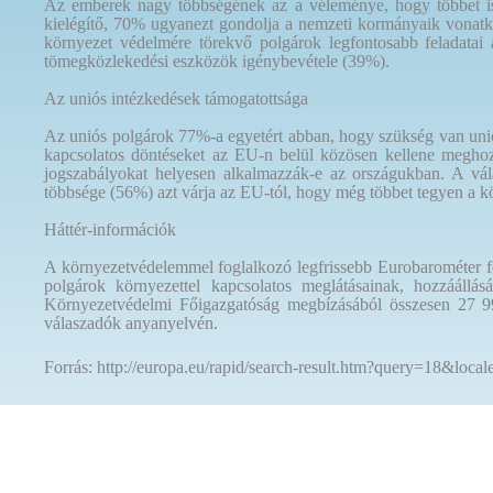
Az emberek nagy többségének az a véleménye, hogy többet is l
kielégítő, 70% ugyanezt gondolja a nemzeti kormányaik vonatk
környezet védelmére törekvő polgárok legfontosabb feladatai a
tömegközlekedési eszközök igénybevétele (39%).
Az uniós intézkedések támogatottsága
Az uniós polgárok 77%-a egyetért abban, hogy szükség van unió
kapcsolatos döntéseket az EU-n belül közösen kellene meghoz
jogszabályokat helyesen alkalmazzák-e az országukban. A vála
többsége (56%) azt várja az EU-tól, hogy még többet tegyen a 
Háttér-információk
A környezetvédelemmel foglalkozó legfrissebb Eurobarométer fel
polgárok környezettel kapcsolatos meglátásainak, hozzáállá
Környezetvédelmi Főigazgatóság megbízásából összesen 27 998
válaszadók anyanyelvén.
Forrás: http://europa.eu/rapid/search-result.htm?query=18&loc