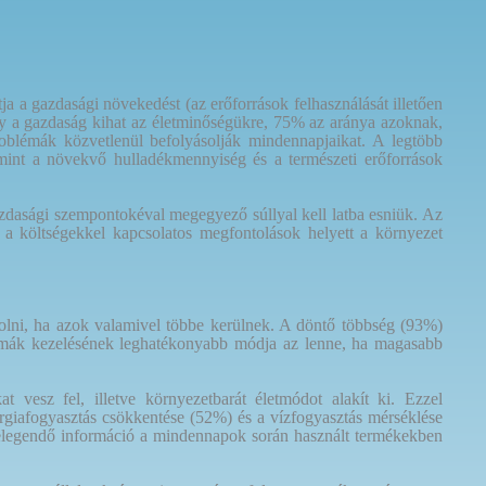
 a gazdasági növekedést (az erőforrások felhasználását illetően
y a gazdaság kihat az életminőségükre, 75% az aránya azoknak,
roblémák közvetlenül befolyásolják mindennapjaikat.
A legtöbb
amint a növekvő hulladékmennyiség és a természeti erőforrások
azdasági szempontokéval megegyező súllyal kell latba esniük. Az
 a költségekkel kapcsolatos megfontolások helyett a környezet
olni, ha azok valamivel többe kerülnek. A döntő többség (93%)
blémák kezelésének leghatékonyabb módja az lenne, ha magasabb
vesz fel, illetve környezetbarát életmódot alakít ki. Ezzel
rgiafogyasztás csökkentése (52%) és a vízfogyasztás mérséklése
e elegendő információ a mindennapok során használt termékekben