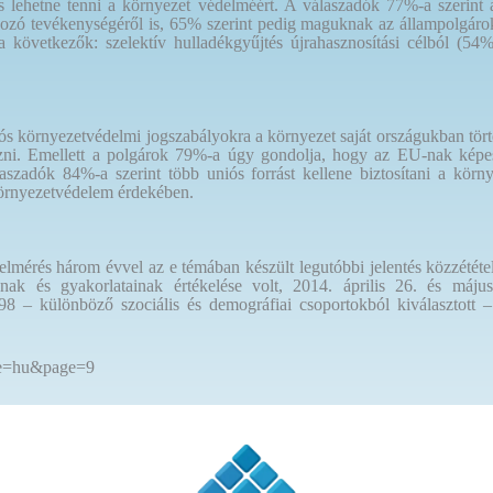
ehetne tenni a környezet védelméért. A válaszadók 77%-a szerint a 
ozó tevékenységéről is, 65% szerint pedig maguknak az állampolgárok
 következők: szelektív hulladékgyűjtés újrahasznosítási célból (54
s környezetvédelmi jogszabályokra a környezet saját országukban törté
ni. Emellett a polgárok 79%-a úgy gondolja, hogy az EU-nak képes
szadók 84%-a szerint több uniós forrást kellene biztosítani a kör
környezetvédelem érdekében.
mérés három évvel az e témában készült legutóbbi jelentés közzétételé
sának és gyakorlatainak értékelése volt, 2014. április 26. és m
 – különböző szociális és demográfiai csoportokból kiválasztott –
ale=hu&page=9