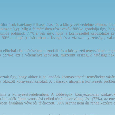
őforrások hatékony felhasználása és a környezet védelme előmozdíthatja
kozott így). Míg a felmérésben részt vevők 80%-a gondolja úgy, hog
az uniós polgárok 77%-a véli úgy, hogy a környezettel kapcsolatos p
e 50%-a alapján) elsősorban a levegő és a víz szennyezettsége, val
t előrehaladás mérésében a szociális és a környezeti tényezőknek a g
 59%-a azt a véleményt képviseli, miszerint országuk hatóságainak
.
oztak úgy, hogy akkor is hajlandóak környezetbarát termékeket vásár
uk okozott környezeti károkat. A válaszok alapján a környezeti pro
nia a környezetvédelemben. A többségük környezetbarát szokásokat 
hulladék újrahasznosítási célból történő szétválogatása (72%), az ene
ekben általában véve jól tájékozott, 39% szerint nem áll rendelkezésr