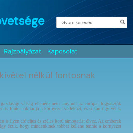
övetsége
Search
for:
Rajzpályázat
Kapcsolat
ivétel nélkül fontosnak
 gazdasági válság ellenére nem lanyhult az európai fogyasztók
 is fontosnak tartja a környezet védelmét, és sokan úgy vélik,
 is ilyen erőteljes és széles körű támogatást élvez. Az emberek
 úgy érzik, hogy mindenkinek többet kellene tennie a környezet