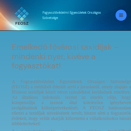
Skip
to
content
Fogyasztóvédelmi
Egyesületek
Országos
Szövetsége
Emelkedő fővárosi taxidíjak –
mindenki nyer, kivéve a
fogyasztókat!
A Fogyasztóvédelmi Egyesületek Országos Szövetsége
(FEOSZ) a médiából értesült arról a javaslatról, amely alapján a
fővárosi taxidíjak közel ötven százalékkal kerülnének emelésre.
Az általános indokolás szerint az emelés célja, hogy
kompenzálja a taxisok által kötelezően igénybevett
szolgáltatások költségnövekedését. A FEOSZ határozottan
ellenzi a taxidíjak növelésének tervét, hiszen sérti a fogyasztók
érdekeit, hogy velük akarják kifizettetni a vállalkozásokra háruló
többletterheket!