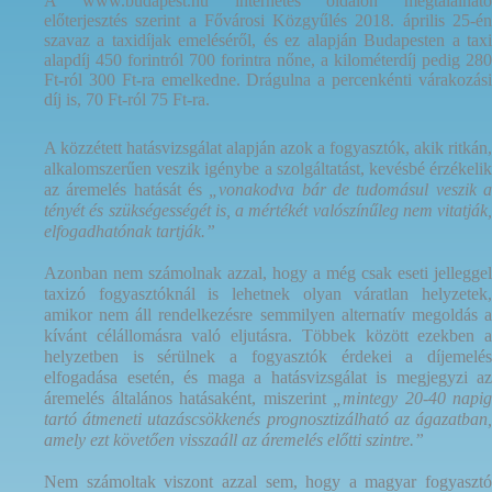
A www.budapest.hu internetes oldalon megtalálható
előterjesztés szerint a Fővárosi Közgyűlés 2018. április 25-én
szavaz a taxidíjak emeléséről, és ez alapján Budapesten a taxi
alapdíj 450 forintról 700 forintra nőne, a kilométerdíj pedig 280
Ft-ról 300 Ft-ra emelkedne. Drágulna a percenkénti várakozási
díj is, 70 Ft-ról 75 Ft-ra.
A közzétett hatásvizsgálat alapján azok a fogyasztók, akik ritkán,
alkalomszerűen veszik igénybe a szolgáltatást, kevésbé érzékelik
az áremelés hatását és
„vonakodva bár de tudomásul veszik 
tényét és szükségességét is, a mértékét valószínűleg nem vitatják,
elfogadhatónak tartják.”
Azonban nem számolnak azzal, hogy a még csak eseti jelleggel
taxizó fogyasztóknál is lehetnek olyan váratlan helyzetek,
amikor nem áll rendelkezésre semmilyen alternatív megoldás a
kívánt célállomásra való eljutásra. Többek között ezekben a
helyzetben is sérülnek a fogyasztók érdekei a díjemelés
elfogadása esetén, és maga a hatásvizsgálat is megjegyzi az
áremelés általános hatásaként, miszerint
„mintegy 20-40 napig
tartó átmeneti utazáscsökkenés prognosztizálható az ágazatban,
amely ezt követően visszaáll az áremelés előtti szintre.”
Nem számoltak viszont azzal sem, hogy a magyar fogyasztó