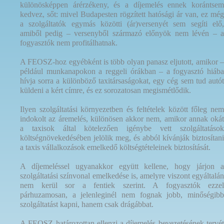
különösképpen árérzékeny, és a díjemelés ennek korántsem
kedvez, sőt: mivel Budapesten rögzített hatósági ár van, ez még
a szolgáltatók egymás közötti (ár)versenyét sem segíti elő,
amiből pedig – versenyből származó előnyök nem lévén – a
fogyasztók nem profitálhatnak.
A FEOSZ-hoz egyébként is több olyan panasz eljutott, amikor –
például munkanapokon a reggeli órákban – a fogyasztó hiába
hívja sorra a különböző taxitársaságokat, egy cég sem tud autót
küldeni a kért címre, és ez sorozatosan megismétlődik.
Ilyen szolgáltatási környezetben és feltételek között főleg nem
indokolt az áremelés, különösen akkor nem, amikor annak okát
a taxisok által kötelezően igénybe vett szolgáltatások
költségnövekedésében jelölik meg, és abból kívánják biztosítani
a taxis vállalkozások emelkedő költségtételeinek biztosítását.
A díjemeléssel ugyanakkor együtt kellene, hogy járjon a
szolgáltatási színvonal emelkedése is, amelyre viszont egyáltalán
nem kerül sor a fentiek szerint. A fogyasztók ezzel
párhuzamosan, a jelenleginél nem fognak jobb, minőségibb
szolgáltatást kapni, hanem csak drágábbat.
A FEOSZ határozottan ellenzi a díjemelés bevezetésének tervét