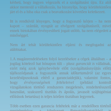
kérheti, hogy ingyen végezzék el a szolgáltatást újra. Ez alól
akkor mentesül a vállalkozás, ha bizonyítja, hogy körültekintően
járt el és a hiba oka csak a beavatkozást követően keletkezett.
Itt is rendkívül lényeges, hogy a fogyasztó kérjen – ha nem
kapott – számlát, nyugtát az elvégzett szolgáltatásról, mivel
ennek birtokában érvényesítheti jogait utóbb, ha nem elégedett a
minőséggel.
Nem árt tehát körültekintően eljárni és megfogadni az
alábbiakat.
1.A magánrendeléseken folyó kezelésekre a cégek általában – a
jogilag kötelező hat hónapon túli – plusz
garanciát is
vállalnak,
ezért még azok igénybevétele előtt (szolgáltatásnyújtás előtt)
tájékozódjanak a fogyasztók annak
időtartamáról
(az egye
kezeléstípusoknak eltérő a garanciaidejük),
valamint fontos
hogy
érvényességének feltételeivel
(például kontroll
vizsgálatokon történő rendszeres megjelenés, rendeltetésszerű
használat, szakszerű tisztítás és ápolás, javasolt szájhigiéniai
előírások betartása) is teljes körűen tisztában legyenek.
Több esetben ezen garancia feltételek már a rendelőben történő
megjelenéskor, a kihelyezett
Betegtájékoztatókból
is