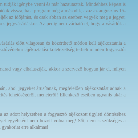
nem tudják igénybe venni és már hazautaztak. Mindehhez képest is
thatóak vissza, ha a program még a második, azaz az augusztus 15-
ljék az időjárást, és csak abban az esetben vegyék meg a jegyet,
yes jegyvásárláskor. Az pedig nem várható el, hogy a vásárlók a
sárlás előtt világosan és közérthető módon kell tájékoztatnia a
sztóvédelmi tájékoztatási kötelezettség terheli minden fogyasztói
arad vagy elhalasztják, akkor a szervező hogyan jár el, milyen
nán, ahol jegyeket árusítanak, megfelelően tájékoztatást adnak a
érítés lehetőségéről, menetéről! Ellenkező esetben ugyanis akár a
ha
az adott helyzetben a fogyasztó tájékozott ügyleti döntéséhez
amelyet egyébként nem hozott volna meg! Sőt, nem is szükséges a
i gyakorlat erre alkalmas!