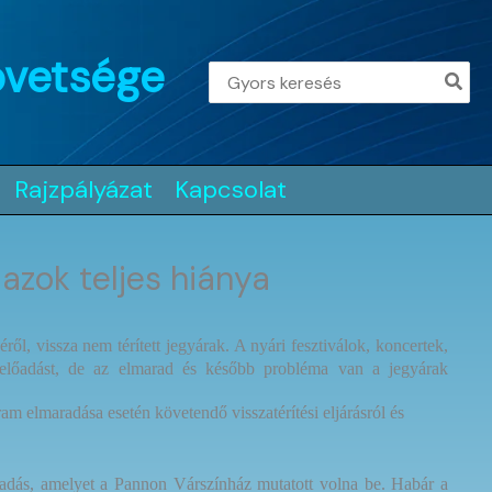
övetsége
Search
for:
Rajzpályázat
Kapcsolat
azok teljes hiánya
ről, vissza nem térített jegyárak. A nyári fesztiválok, koncertek,
 előadást, de az elmarad és később probléma van a jegyárak
m elmaradása esetén követendő visszatérítési eljárásról és
lőadás, amelyet a Pannon Várszínház mutatott volna be. Habár a