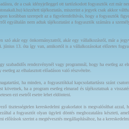
adásra, de a csak idényjelleggel ott tartózkodott fogyasztók ezt már 
tonakali.hu) közzétett tájékoztatás, miszerint a jegyek csak akkor vál
apon korábban szerepelt az a figyelemfelhívás, hogy a fogyasztók figye
rről egyáltalán nem adtak tájékoztatást a fogyasztók számára a személ
 szó akár egy önkormányzatról, akár egy vállalkozásról, már a jegyvá
. június 13. óta így van, amikortól is a vállalkozásokat előzetes fogya
egy szabadidős rendezvénynél vagy programnál, hogy ha esetleg az elm
 esetleg az elhalasztott előadáson való részvételre.
agatartást, ha minden, a fogyasztókkal kapcsolattartásra szánt csator
árást követnek, ha a program esetleg elmarad és tájékoztatnak a visszat
tesen ezt esetről esetre lehet eldönteni.
ő tisztességtelen kereskedelmi gyakorlatot is megvalósíthat azzal, 
és ezáltal a fogyasztót olyan ügyleti döntés meghozatalára készteti, 
i előírások szerint a megtévesztés megállapításához, ha a kereskedelm