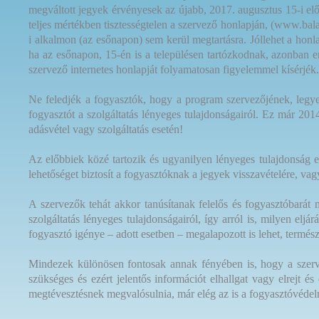
megváltott jegyek érvényesek az újabb, 2017. augusztus 15-i elő
teljes mértékben tisztességtelen a szervező honlapján, (www.bala
i alkalmon (az esőnapon) sem kerül megtartásra. Jóllehet a honl
ha az esőnapon, 15-én is a településen tartózkodnak, azonban e
szervező internetes honlapját folyamatosan figyelemmel kísérjék.
Ne feledjék a fogyasztók, hogy a program szervezőjének, legyen
fogyasztót a szolgáltatás lényeges tulajdonságairól. Ez már 2014
adásvétel vagy szolgáltatás esetén!
Az előbbiek közé tartozik és ugyanilyen lényeges tulajdonság 
lehetőséget biztosít a fogyasztóknak a jegyek visszavételére, vagy
A szervezők tehát akkor tanúsítanak felelős és fogyasztóbarát m
szolgáltatás lényeges tulajdonságairól, így arról is, milyen elj
fogyasztó igénye – adott esetben – megalapozott is lehet, természe
Mindezek különösen fontosak annak fényében is, hogy a szervez
szükséges és ezért jelentős információt elhallgat vagy elrejt 
megtévesztésnek megvalósulnia, már elég az is a fogyasztóvédelm