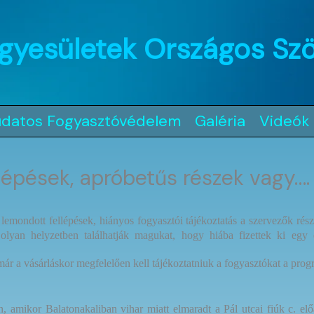
gyesületek Országos Sz
udatos Fogyasztóvédelem
Galéria
Videók
lépések, apróbetűs részek vagy…. 
lemondott fellépések, hiányos fogyasztói tájékoztatás a szervezők részé
yan helyzetben találhatják magukat, hogy hiába fizettek ki egy
 a vásárláskor megfelelően kell tájékoztatniuk a fogyasztókat a progra
én, amikor Balatonakaliban vihar miatt elmaradt a Pál utcai fiúk c. e