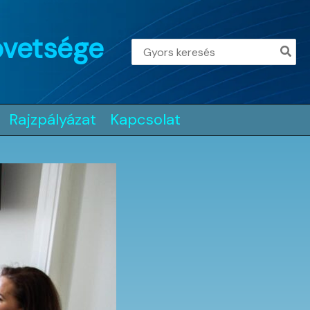
övetsége
Search
for:
Rajzpályázat
Kapcsolat