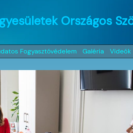
gyesületek Országos Sz
udatos Fogyasztóvédelem
Galéria
Videók