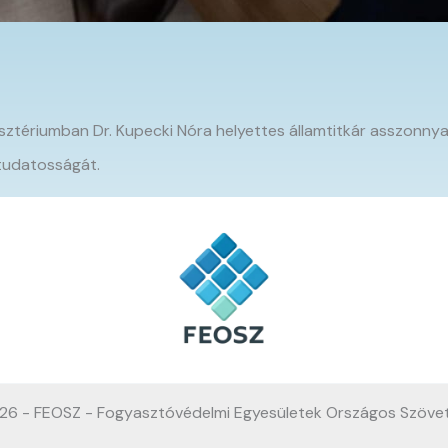
sztériumban Dr. Kupecki Nóra helyettes államtitkár asszonnyal
 tudatosságát.
26 - FEOSZ - Fogyasztóvédelmi Egyesületek Országos Szöve