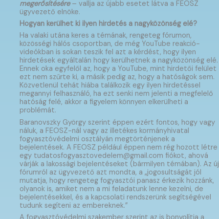
megerősítésére
– vallja az újabb esetet látva a FEOSZ
ügyvezető elnöke.
Hogyan kerülhet ki ilyen hirdetés a nagyközönség elé?
Ha valaki utána keres a témának, rengeteg fórumon,
közösségi hálós csoportban, de még YouTube reakció-
videókban is sokan teszik fel azt a kérdést, hogy ilyen
hirdetések egyáltalán hogy kerülhetnek a nagyközönség elé.
Ennek oka egyfelől az, hogy a YouTube, mint hirdetői felület
ezt nem szűrte ki, a másik pedig az, hogy a hatóságok sem.
Közvetlenül tehát hiába találkozik egy ilyen hirdetéssel
megannyi felhasználó, ha ezt senki nem jelenti a megfelelő
hatóság felé, akkor a figyelem könnyen elkerülheti a
problémát.
Baranovszky György szerint éppen ezért fontos, hogy vagy
náluk, a FEOSZ-nál vagy az illetékes kormányhivatal
fogyasztóvédelmi osztályán megtörténjenek a
bejelentések. A FEOSZ például éppen nem rég hozott létre
egy tudatosfogyasztovedelem@gmail.com fiókot, ahová
várják a lakossági bejelentéseket (bármilyen témában). Az új
fórumról az ügyvezető azt mondta, a „jogosultságát jól
mutatja, hogy rengeteg fogyasztói panasz érkezik hozzánk,
olyanok is, amiket nem a mi feladatunk lenne kezelni, de
bejelentésekkel, és a kapcsolati rendszerünk segítségével
tudunk segíteni az embereknek.”
A fogyasztóvédelmi szakember szerint az is bonyolítja a