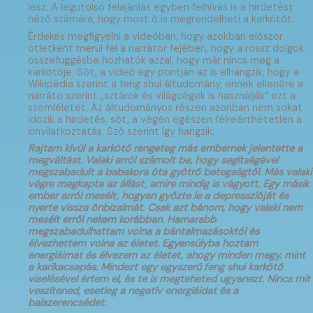
lesz. A legutolsó felajánlás egyben felhívás is a hirdetést
néző számára, hogy most ő is megrendelheti a karkötőt.
Érdekes megfigyelni a videóban, hogy azokban először
ötletként merül fel a narrátor fejében, hogy a rossz dolgok
összefüggésbe hozhatók azzal, hogy már nincs meg a
karkötője. Sőt, a videó egy pontján az is elhangzik, hogy a
Wikipédia szerint a feng shui áltudomány, ennek ellenére a
narráto szerint „sztárok és világcégek is használják” ezt a
szemléletet. Az áltudományos részen azonban nem sokat
időzik a hirdetés, sőt, a végén egészen félreérthetetlen a
kinyilatkoztatás. Szó szerint így hangzik:
Rajtam kívül a karkötő rengeteg más embernek jelentette a
megváltást. Valaki arról számolt be, hogy segítségével
megszabadult a babakora óta gyötrő betegségtől. Más valaki
végre megkapta az állást, amire mindig is vágyott. Egy másik
ember arról mesélt, hogyan győzte le a depresszióját és
nyerte vissza önbizalmát. Csak azt bánom, hogy valaki nem
mesélt erről nekem korábban. Hamarabb
megszabadulhattam volna a bántalmazásoktól és
élvezhettem volna az életet. Egyensúlyba hoztam
energiáimat és élvezem az életet, ahogy minden megy, mint
a karikacsapás. Mindezt egy egyszerű feng shui karkötő
viselésével értem el, és te is megteheted ugyanezt. Nincs mit
veszítened, esetleg a negatív energiáidat és a
balszerencsédet.