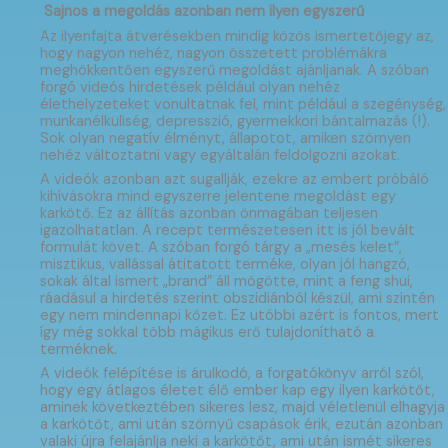
Sajnos a megoldás azonban nem ilyen egyszerű
Az ilyenfajta átverésekben mindig közös ismertetőjegy az,
hogy nagyon nehéz, nagyon összetett problémákra
meghökkentően egyszerű megoldást ajánljanak. A szóban
forgó videós hirdetések például olyan nehéz
élethelyzeteket vonultatnak fel, mint például a szegénység,
munkanélküliség, depresszió, gyermekkori bántalmazás (!).
Sok olyan negatív élményt, állapotot, amiken szörnyen
nehéz változtatni vagy egyáltalán feldolgozni azokat.
A videók azonban azt sugallják, ezekre az embert próbáló
kihívásokra mind egyszerre jelentene megoldást egy
karkötő. Ez az állítás azonban önmagában teljesen
igazolhatatlan. A recept természetesen itt is jól bevált
formulát követ. A szóban forgó tárgy a „mesés kelet”,
misztikus, vallással átitatott terméke, olyan jól hangzó,
sokak által ismert „brand” áll mögötte, mint a feng shui,
ráadásul a hirdetés szerint obszidiánból készül, ami szintén
egy nem mindennapi kőzet. Ez utóbbi azért is fontos, mert
így még sokkal több mágikus erő tulajdonítható a
terméknek.
A videók felépítése is árulkodó, a forgatókönyv arról szól,
hogy egy átlagos életet élő ember kap egy ilyen karkötőt,
aminek következtében sikeres lesz, majd véletlenül elhagyja
a karkötőt, ami után szörnyű csapások érik, ezután azonban
valaki újra felajánlja neki a karkötőt, ami után ismét sikeres