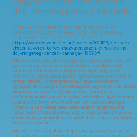
Magyarországon: ennek be ne
dőlj, rengeteg pénzed bánhatja!
A Pénzcentrum kérte Szövetségünk elnökének, Dr.
Baranovszky Györgynek a segítségét egy átverés jogi
megítélésben. Az eredeti cikk itt olvasható:
https://www.penzcentrum.hu/vasarlas/20211116/egetvero-
ekszer-atveres-terjed-magyarorszagon-ennek-be-ne-
dolj-rengeteg-penzed-banhatja-1119393#
„Ha valami túl szép ahhoz, hogy igaz legyen, akkor nem az” –
igaz ez a mondás azokra a karkötőkre is, amiket azzal
hirdetnek több helyen is Magyarországon, hogy azok
viselésével jobbá, gazdagabbá, egészségesebbé teszik az
ember életét. A Pénzcentrum a Fogyasztóvédelmi
Egyesületek Országos Szövetségének ügyvezető elnökével
elemezte a szóban forgó ékszereket bemutató
reklámanyagokat, amiről a jogász szakember egyértelműen
kijelentette, hogy átverésről van szó, ezek az anyagok
kimerítik a tisztességtelen kereskedelmi gyakorlat jogi
tényállását. Mutatjuk azt is, hogy a megszólalásig hasonló
karkötők, hogyan kerülhetnek valahol pár száz, máshol pedig
húsz ezer forintba.
„Ha valami túl szép ahhoz, hogy igaz legyen, akkor nem az” –
tartja magát az az örökérvényű mondás, amivel a leginkább