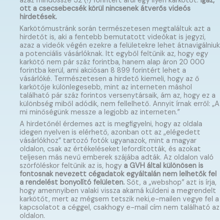
azaz mindössze 32 (!) forintért árul egy ilyen karkötőt.
Igaz,
ott a csecsebecsék körül nincsenek átverős videós
hirdetések.
Karkötőmustránk során természetesen megtaláltuk azt a
hirdetőt is, aki a fentebb bemutatott videókat is jegyzi,
azaz a videók végén ezekre a felületekre lehet átnavigálniuk
a potenciális vásárlóknak. Itt egyből feltűnik az, hogy egy
karkötő nem pár száz forintba, hanem alap áron 20 000
forintba kerül, ami akciósan 8 899 forintért lehet a
vásárlóké. Természetesen a hirdető kiemeli, hogy az ő
karkötője különlegesebb, mint az interneten máshol
található pár száz forintos versenytársaik, ám az, hogy ez a
különbség miből adódik, nem fellelhető. Annyit írnak erről: „A
mi minőségünk messze a legjobb az interneten.”
A hirdetőnél érdemes azt is megfigyelni, hogy az oldala
idegen nyelven is elérhető, azonban ott az „elégedett
vásárlókhoz” tartozó fotók ugyanazok, mint a magyar
oldalon, csak az értékeléseket lefordították, és azokat
teljesen más nevű emberek szájába adták. Az oldalon való
szörföléskor feltűnik az is, hogy
a GVH által különösen is
fontosnak nevezett cégadatok egyáltalán nem lelhetők fel
a rendelést bonyolító felületen.
Sőt, a „webshop” azt is írja,
hogy amennyiben valaki vissza akarná küldeni a megrendelt
karkötőt, mert az mégsem tetszik neki,e-mailen vegye fel a
kapcsolatot a céggel, csakhogy e-mail cím nem található az
oldalon.