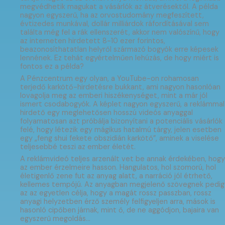
megvédhetik magukat a vásárlók az átverésektől. A példa
nagyon egyszerű, ha az orvostudomány megfeszített,
évtizedes munkával, dollár milliárdok ráfordításával sem
találta még fel a rák ellenszerét, akkor nem valószínű, hogy
az interneten hirdetett 8-10 ezer forintos,
beazonosíthatatlan helyről származó bogyók erre képesek
lennének. Ez tehát egyértelműen lehúzás, de hogy miért is
fontos ez a példa?
A Pénzcentrum egy olyan, a YouTube-on rohamosan
terjedő karkötő-hirdetésre bukkant, ami nagyon hasonlóan
lovagolja meg az emberi hiszékenységet, mint a már jól
ismert csodabogyók. A képlet nagyon egyszerű, a reklámmal
hirdető egy meglehetősen hosszú videós anyaggal
folyamatosan azt próbálja bizonyítani a potenciális vásárlók
felé, hogy létezik egy mágikus hatalmú tárgy, jelen esetben
egy „feng shui fekete obszidián karkötő”, aminek a viselése
teljesebbé teszi az ember életét.
A reklámvideó teljes arzenált vet be annak érdekében, hogy
az ember érzelmeire hasson. Hangulatos, hol szomorú, hol
életigenlő zene fut az anyag alatt, a narráció jól étrhető,
kellemes tempójú. Az anyagban megjelenő szövegnek pedig
az az egyetlen célja, hogy a magát rossz passzban, rossz
anyagi helyzetben érző személy felfigyeljen arra, mások is
hasonló cipőben járnak, mint ő, de ne aggódjon, bajaira van
egyszerű megoldás…