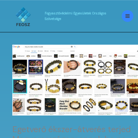
Skip
to
content
Fogyasztóvédelmi
Egyesületek
Országos
Szövetsége
Egetverő ékszer-átverés terjed