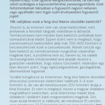
bejelentőlap). Ezek ugyanis elengedhetetlenek, ha bármely
okból szükséges a kapcsolatfelvétel, panaszügyintézés. Ezek
feltüntetésének hiányában a fogyasztó nagyon nehezen,
vagy egyáltalán nem fogja tudni érvényesíteni fogyasztói
jogait.
Mik valójában ezek a feng shui fekete obszidián karkötők?
Először is, az internet tele van olyan karkötőkkel, mint
amilyenek a fentebb tárgyalt videókban is láthatók.
Természetesen nem minden ilyen karkötőt próbálnak ilyen
csinnadrattával eladni. Éppen ezért nem is meglepő, hogy
szerencsehozó karkötőként akár már 700-800 forintért is
beszerezhetőek ezek a csecsebecsék. Akinek tetszik egy
ilyen karkötő az természetesen nyugodtan vásárolhat
magának ilyet, a probléma nem ez, hanem az, ha valakik
tisztességtelen módszerekkel arra akarják rávenni a
gyanútlan vásárlókat, hogy súlyos tízezrekért vásároljon egy
ilyen ékszert azért, hogy egészségesebbek, gazdagabbak,
sikeresebbek legyenek.
Tovább böngészve az interneten, feng shui fekete obszidián
elnevezésű szerencse-karkötőket találtunk 3-4 ezer
forintért is, de van aki mindösszesen 200 forintért árulja a
kínai bizsukat. Ez nem is meglepő, hiszen a magyar oldalakon
megtalálható karkötőket, azok kísérteties mását kínai
oldalakról 1 dollárért bárki megrendelheti magának. Sőt,
olyan ázsiai hirdetőt is találtunk, aki mindössze 10 centért,