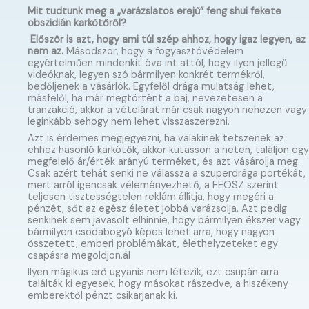
Mit tudtunk meg a „varázslatos erejű” feng shui fekete
obszidián karkötőről?
Először is azt, hogy ami túl szép ahhoz, hogy igaz legyen, az
nem az.
Másodszor, hogy a fogyasztóvédelem
egyértelműen mindenkit óva int attól, hogy ilyen jellegű
videóknak, legyen szó bármilyen konkrét termékről,
bedőljenek a vásárlók. Egyfelől drága mulatság lehet,
másfelől, ha már megtörtént a baj, nevezetesen a
tranzakció, akkor a vételárat már csak nagyon nehezen vagy
leginkább sehogy nem lehet visszaszerezni.
Azt is érdemes megjegyezni, ha valakinek tetszenek az
ehhez hasonló karkötők, akkor kutasson a neten, találjon egy
megfelelő ár/érték arányú terméket, és azt vásárolja meg.
Csak azért tehát senki ne válassza a szuperdrága portékát,
mert arról igencsak véleményezhető, a FEOSZ szerint
teljesen tisztességtelen reklám állítja, hogy megéri a
pénzét, sőt az egész életet jobbá varázsolja. Azt pedig
senkinek sem javasolt elhinnie, hogy bármilyen ékszer vagy
bármilyen csodabogyó képes lehet arra, hogy nagyon
összetett, emberi problémákat, élethelyzeteket egy
csapásra megoldjon.ál
Ilyen mágikus erő ugyanis nem létezik, ezt csupán arra
találták ki egyesek, hogy másokat rászedve, a hiszékeny
emberektől pénzt csikarjanak ki.