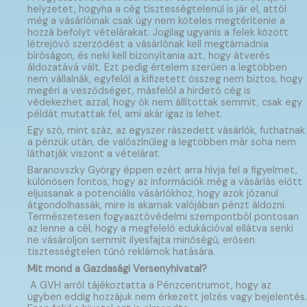
helyzetet, hogyha a cég tisztességtelenül is jár el, attól
még a vásárlóinak csak úgy nem köteles megtérítenie a
hozzá befolyt vételárakat. Jogilag ugyanis a felek között
létrejövő szerződést a vásárlónak kell megtámadnia
bíróságon, és neki kell bizonyítania azt, hogy átverés
áldozatává vált. Ezt pedig értelem szerűen a legtöbben
nem vállalnák, egyfelől a kifizetett összeg nem biztos, hogy
megéri a vesződséget, másfelől a hirdető cég is
védekezhet azzal, hogy ők nem állítottak semmit, csak egy
példát mutattak fel, ami akár igaz is lehet.
Egy szó, mint száz, az egyszer rászedett vásárlók, futhatnak
a pénzük után, de valószínűleg a legtöbben már soha nem
láthatják viszont a vételárat.
Baranovszky György éppen ezért arra hívja fel a figyelmet,
különösen fontos, hogy az információk még a vásárlás előtt
eljussanak a potenciális vásárlókhoz, hogy azok józanul
átgondolhassák, mire is akarnak valójában pénzt áldozni.
Természetesen fogyasztóvédelmi szempontból pontosan
az lenne a cél, hogy a megfelelő edukációval ellátva senki
ne vásároljon semmit ilyesfajta minőségű, erősen
tisztességtelen tűnő reklámok hatására.
Mit mond a Gazdasági Versenyhivatal?
A GVH arról tájékoztatta a Pénzcentrumot, hogy az
ügyben eddig hozzájuk nem érkezett jelzés vagy bejelentés.