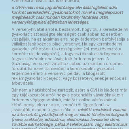
Ezen felül a hivatal azt is elmondta,
a GVH-nak nincs jogi lehetősége elvi állásfoglalást adni
konkrét kereskedelmi gyakorlatokról, mivel a megalapozott
megítélésük csak minden körülmény feltárása után,
versenyfelügyeleti eljárásban lehetséges.
A versenyhivatal arról is beszámolt, hogy ők, a kereskedelmi
gyakorlat tisztességtelelenségét csak abban az esetben
vizsgálják, ha az alkalmas arra, hogy érdemben befolyásolja a
vállalkozások közötti piaci versenyt. Ha egy kereskedelmi
gyakorlat vélhetően tisztességtelen (pl. megtévesztő a
termék tulajdonságairól), a fogyasztóknak elsődlegesen a
fogyasztóvédelmi hatóság felé érdemes jelezni. A
Gazdasági Versenyhivatalhoz abban az esetben érdemes
fordulni, ha ezen túlmenően a kereskedelmi gyakorlat
érdemben érinti a versenyt: például a kifogásolt
reklámgyakorlat kiterjedt, vagy közzétevőjének jelentős az
árbevétele.
Bár nem a hatáskörébe tartozik, azért a GVH is kiadott már
egy tájékoztatót arról, hogy a potenciális vásárlóknak mit
érdemes végiggondolniuk, mielőtt online vásárolnának.
Ebből pedig jelen esetre, terméktől függetlenül az
javasolják, minden fogyasztóknak:
mielőtt rendelnek valamit
az internetről, győződjenek meg az eladó fél elérhetőségeiről
(neve, székhelye, adószáma, elektronikus levelezési címe,
további elérhetősége, például telefonszám vagy elektronikus