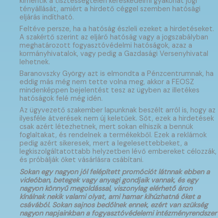
kimerítik a tisztességtelen kereskedelmi gyakorlat jogi
tényállását, amiért a hirdető céggel szemben hatósági
eljárás indítható.
Feltéve persze, ha a hatóság észleli ezeket a hirdetéseket.
A szakértő szerint az eljáró hatóság vagy a jogszabályban
meghatározott fogyasztóvédelmi hatóságok, azaz a
kormányhivatalok, vagy pedig a Gazdasági Versenyhivatal
lehetnek.
Baranovszky György azt is elmondta a Pénzcentrumnak, ha
eddig más még nem tette volna meg, akkor a FEOSZ
mindenképpen bejelentést tesz az ügyben az illetékes
hatóságok felé még idén.
Az ügyvezető szakember lapunknak beszélt arról is, hogy az
ilyesféle átverések nem új keletűek. Sőt, ezek a hirdetések
csak azért létezhetnek, mert sokan elhiszik a bennük
foglaltakat, és rendelnek a termékekből. Ezek a reklámok
pedig azért sikeresek, mert a legelesettebbeket, a
legkiszolgáltatottabb helyzetben lévő embereket célozzák,
és próbálják őket vásárlásra csábítani.
Sokan egy nagyon jól felépített promóciót látnnak ebben a
videóban, betegek vagy anyagi gondjaik vannak, és egy
nagyon könnyű megoldással, viszonylag elérhető áron
kínálnak nekik valami olyat, ami hamar kihúzhatná őket a
csávából. Sokan sajnos bedőlnek ennek, ezért van szükség
nagyon napjainkban a fogyasztóvédelemi intézményrendszer