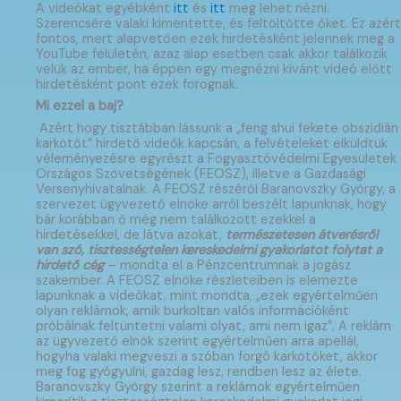
A videókat egyébként
itt
és
itt
meg lehet nézni.
Szerencsére valaki kimentette, és feltöltötte őket. Ez azért
fontos, mert alapvetően ezek hirdetésként jelennek meg a
YouTube felületén, azaz alap esetben csak akkor találkozik
velük az ember, ha éppen egy megnézni kívánt videó előtt
hirdetésként pont ezek forognak.
Mi ezzel a baj?
Azért hogy tisztábban lássunk a „feng shui fekete obszidián
karkötőt” hirdető videók kapcsán, a felvételeket elküldtük
véleményezésre egyrészt a Fogyasztóvédelmi Egyesületek
Országos Szövetségének (FEOSZ), illetve a Gazdasági
Versenyhivatalnak. A FEOSZ részéről Baranovszky György, a
szervezet ügyvezető elnöke arról beszélt lapunknak, hogy
bár korábban ő még nem találkozott ezekkel a
hirdetésekkel, de látva azokat,
természetesen átverésről
van szó, tisztességtelen kereskedelmi gyakorlatot folytat a
hirdető cég
– mondta el a Pénzcentrumnak a jogász
szakember. A FEOSZ elnöke részleteiben is elemezte
lapunknak a videókat, mint mondta, „ezek egyértelműen
olyan reklámok, amik burkoltan valós információként
próbálnak feltüntetni valami olyat, ami nem igaz”. A reklám
az ügyvezető elnök szerint egyértelműen arra apellál,
hogyha valaki megveszi a szóban forgó karkötőket, akkor
meg fog gyógyulni, gazdag lesz, rendben lesz az élete.
Baranovszky György szerint a reklámok egyértelműen