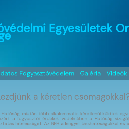
óvédelmi Egyesületek O
ge
udatos Fogyasztóvédelem
Galéria
Videók
kezdjünk a kéretlen csomagokkal
atóság, miután több alkalommal is kéretlenül küldtek egyes
ezért a fogyasztói érdekek védelmében a Hatóság vizsgálj
ztatás hitelességét. Az NFH a lengyel társhatóságokkal és az 