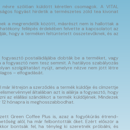
 névre szólóan küldött kéretlen csomagok. A VITAL
ságos fogyást hirdetik a természetes zöld tea kivonat
ek a megrendelők között, másrészt nem is hallottak a
 hatékony fellépés érdekében felvette a kapcsolatot az
lják, hogy a terméken feltüntetett összetevőknek, és az
a fogyasztó postaládájába dobták be a terméket, vagy
ha a fogyasztó nem tesz semmit. A hatályos szabályozás
olyan szolgáltatást nyújt, amelyre nézve nem jött létre
ólagos – elfogadását.
lel már létrejön a szerződés a termék küldője és címzettje
 elismervénnyel általában azt is aláírja a fogyasztó, hogy
zni az elállási szándékot a termék küldőjének. Mindezek
kár 12 hónapra is meghosszabbodhat.
ezett Green Coffee Plus is, azaz a fogyókúrás étrend-
ehetőség alól, ha már felbontották őket. Ezért először a
kor bontsák fel, ha tényleg ki szeretnék próbálni, és