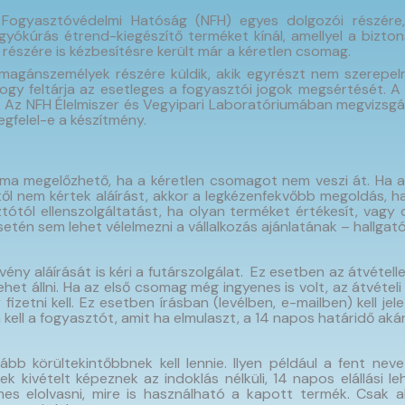
ogyasztóvédelmi Hatóság (NFH) egyes dolgozói részére,
yókúrás étrend-kiegészítő terméket kínál, amellyel a bizton
 részére is kézbesítésre került már a kéretlen csomag.
magánszemélyek részére küldik, akik egyrészt nem szerepeln
ogy feltárja az esetleges a fogyasztói jogok megsértését. A
al. Az NFH Élelmiszer és Vegyipari Laboratóriumában megvizsgá
gfelel-e a készítmény.
éma megelőzhető, ha a kéretlen csomagot nem veszi át. Ha 
től nem kértek aláírást, akkor a legkézenfekvőbb megoldás, 
tótól ellenszolgáltatást, ha olyan terméket értékesít, vagy 
tén sem lehet vélelmezni a vállalkozás ajánlatának – hallgat
rvény aláírását is kéri a futárszolgálat. Ez esetben az átvétel
lehet állni. Ha az első csomag még ingyenes is volt, az átvételi
etni kell. Ez esetben írásban (levélben, e-mailben) kell jele
ia kell a fogyasztót, amit ha elmulaszt, a 14 napos határidő a
b körültekintőbbnek kell lennie. Ilyen például a fent nev
k kivételt képeznek az indoklás nélküli, 14 napos elállási l
s elolvasni, mire is használható a kapott termék. Csak ak