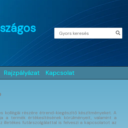
rszágos
Search
for:
Rajzpályázat
Kapcsolat
?
 kollégái részére étrend-kiegészítő készítményeket. A
a a termék értékesítésének körülményeit, valamint a
illetékes futárszolgálattal is felveszi a kapcsolatot az