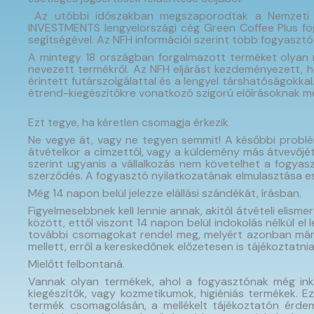
Az utóbbi időszakban megszaporodtak a Nemzeti F
INVESTMENTS lengyelországi cég Green Coffee Plus fog
segítségével. Az NFH információi szerint több fogyasztó
A mintegy 18 országban forgalmazott terméket olyan 
nevezett termékről. Az NFH eljárást kezdeményezett, h
érintett futárszolgálattal és a lengyel társhatóságokk
étrend-kiegészítőkre vonatkozó szigorú előírásoknak me
Ezt tegye, ha kéretlen csomagja érkezik
Ne vegye át, vagy ne tegyen semmit! A későbbi probl
átvételkor a címzettől, vagy a küldemény más átvevőjé
szerint ugyanis a vállalkozás nem követelhet a fogyasz
szerződés. A fogyasztó nyilatkozatának elmulasztása ese
Még 14 napon belül jelezze elállási szándékát, írásban.
Figyelmesebbnek kell lennie annak, akitől átvételi elisme
között, ettől viszont 14 napon belül indokolás nélkül el 
további csomagokat rendel meg, melyért azonban már fiz
mellett, erről a kereskedőnek előzetesen is tájékoztatn
Mielőtt felbontaná.
Vannak olyan termékek, ahol a fogyasztónak még inkáb
kiegészítők, vagy kozmetikumok, higiéniás termékek. Eze
termék csomagolásán, a mellékelt tájékoztatón érdeme