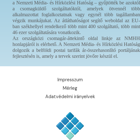
a Nemzeti Média- és Hírközlési Hatóság – gyűjtötték be azoktól
a csomagküldő szolgáltatóktól, amelyek ötvennél több
alkalmazottat foglalkoztatnak vagy egynél több tagállamban
végzik munkájukat. Az átláthatóságot segítő weboldal az EU-
ban székhellyel rendelkező több mint 400 szolgáltató, több mint
46 ezer szolgáltatására vonatkozik.
Az országközi csomagár-áttekintő oldal linkje az NMHH
honlapjáról
is elérhető
. A Nemzeti Média- és Hírközlési Hatóság
dolgozik a belföldi postai tarifák ár-összehasonlító portáljának
fejlesztésén is, amely a tervek szerint jövőre készül el.
Impresszum
Mérleg
Adatvédelmi irányelvek