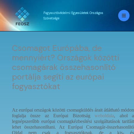
Skip
to
content
Fogyasztóvédelmi
Egyesületek
Országos
Szövetsége
Csomagot Európába, de
mennyiért? Országok közötti
csomagárak összehasonlító
portálja segíti az európai
fogyasztókat
Az európai országok közötti csomagküldés árait átlátható módon
foglalja össze az Európai Bizottság
weboldala
, ahol 
legnépszerűbb európai csomagkézbesítési szolgáltatások tarifáit
lehet összehasonlítani. Az Európai Csomagár-összehasonlító
Oldal nem csak a fogyasztóknak, de a kis- és