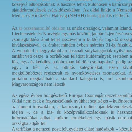
középvállalkozásoknak is hasznos lehet, különösen a karácsonyi
ajándékrendelések csúcsidőszakában. Az oldal linkje a Nemzeti
Média- és Hírközlési Hatóság (NMHH)
honlapjáról
is elérhető.
Az
ár-összehasonlító oldalon
az uniós országok, valamint Izland,
Liechtenstein és Norvégia egymás közötti, január 1-jén érvényes
csomagküldési árait lehet összevetni a küldő és fogadó ország
kiválasztásával, az árakat minden évben március 31-ig frissítik.
A weboldal a leggyakrabban használt súlykategóriák nyilvános
tarifáit veti össze, a borítékban feladott küldemények esetében a
fél-, egy- és kétkilós, a dobozban küldött csomagoknál pedig az
egy-, a két- és az ötkilós kategóriákat. Ezen kívül
megkülönböztet regisztrált és nyomkövetéses csomagokat. A
portálon megtalálható a standard kategória is, ami azonban
Magyarországon nem létezik.
Az egész évben böngészhető Európai Csomagár-összehasonlító
Oldal nem csak a fogyasztóknak nyújthat segítséget – különösen
az ünnepi időszakban, a karácsonyi online ajándékrendelések
idején –, de a kis- és középvállalkozásoknak is hasznos
információkat adhat, amikor termékeiket egy másik európai
országba adják fel.
A tarifákat a nemzeti postafelügyeletet ellátó hatóságok – köztük