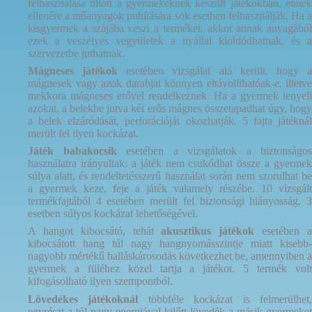
felhasználása tiltott a gyermekeknek készült játékokban, ennek
ellenére a műanyagok puhítására sok esetben felhasználják. Ha a
kisgyermek a szájába veszi a terméket, akkor annak anyagából
ezek a veszélyes vegyületek a nyállal kioldódhatnak, és a
szervezetbe juthatnak.
Mágneses játékok
esetében vizsgálat alá került, hogy 
mágnesek vagy azok darabjai könnyen eltávolíthatóak-e, illetve
mekkora mágneses erővel rendelkeznek. Ha a gyermek lenyeli
azokat, a belekbe jutva két erős mágnes összetapadhat úgy, hogy
a belek elzáródását, perforációját okozhatják. 5 fajta játéknál
merült fel ilyen kockázat.
Játék babakocsik
esetében a vizsgálatok a biztonságos
használatra irányultak: a játék nem csukódhat össze a gyermek
súlya alatt, és rendeltetésszerű használat során nem szorulhat be
a gyermek keze, feje a játék valamely részébe. 10 vizsgált
termékfajtából 4 esetében merült fel biztonsági hiányosság, 3
esetben súlyos kockázat lehetőségével.
A hangot kibocsátó, tehát
akusztikus játékok
esetében 
kibocsátott hang túl nagy hangnyomásszintje miatt kisebb-
nagyobb mértékű halláskárosodás következhet be, amennyiben a
gyermek a füléhez közel tartja a játékot. 5 termék volt
kifogásolható ilyen szempontból.
Lövedékes játékoknál
többféle kockázat is felmerülhet
egyrészt a túl nagy energiával kilőtt lövedék a másik gyermeket