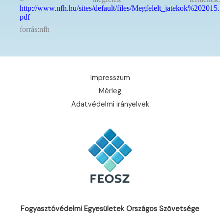
http://www.nfh.hu/sites/default/files/Megfelelt_jatekok%202015.
pdf
forrás:nfh
Impresszum
Mérleg
Adatvédelmi irányelvek
Fogyasztóvédelmi Egyesületek Országos Szövetsége