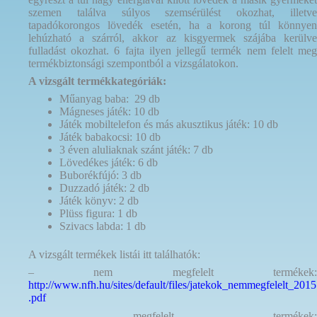
szemen találva súlyos szemsérülést okozhat, illetve
tapadókorongos lövedék esetén, ha a korong túl könnyen
lehúzható a szárról, akkor az kisgyermek szájába kerülve
fulladást okozhat. 6 fajta ilyen jellegű termék nem felelt meg
termékbiztonsági szempontból a vizsgálatokon.
A vizsgált termékkategóriák:
Műanyag baba: 29 db
Mágneses játék: 10 db
Játék mobiltelefon és más akusztikus játék: 10 db
Játék babakocsi: 10 db
3 éven aluliaknak szánt játék: 7 db
Lövedékes játék: 6 db
Buborékfújó: 3 db
Duzzadó játék: 2 db
Játék könyv: 2 db
Plüss figura: 1 db
Szivacs labda: 1 db
A vizsgált termékek listái itt találhatók:
– nem megfelelt termékek:
http://www.nfh.hu/sites/default/files/jatekok_nemmegfelelt_2015
.pdf
– megfelelt termékek: