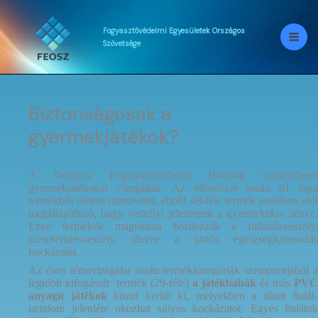
Skip
to
content
Fogyasztóvédelmi
Egyesületek
Országos
Szövetsége
Biztonságosak a
gyermekjátékok?
A Nemzeti Fogyasztóvédelmi Hatóság szakemberei
gyermekjátékokat vizsgáltak. Az ellenőrzés során 81 fajta
termékből történt mintavétel, ebből 48-féle termék esetében volt
megállapítható, hogy veszélyt jelentenek a gyermekekre nézve.
Ezen termékek magukban hordozzák a fulladásveszély,
szemsérülésveszély, illetve a tartós egészségkárosodás
kockázatát.
Az éves témavizsgálat során termékkategóriák szempontjából a
legtöbb kifogásolt termék (29-féle)
a játékbabák
és más
PVC
anyagú játékok
közül került ki, melyekben a tiltott ftalát-
tartalom jelenléte okozhat súlyos kockázatot. Egyes ftalátok