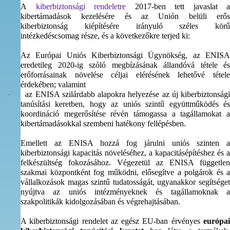
A
kiberbiztonsági rendeletre
2017-ben tett javaslat a
kibertámadások kezelésére és az Unión belüli erős
kiberbiztonság kiépítésére irányuló széles körű
intézkedéscsomag része, és a következőkre terjed ki:
Az Európai Uniós Kiberbiztonsági Ügynökség, az ENISA
eredetileg 2020-ig szóló megbízásának állandóvá tétele és
erőforrásainak növelése céljai elérésének lehetővé tétele
érdekében; valamint
az ENISA szilárdabb alapokra helyezése az új kiberbiztonsági
·
tanúsítási keretben, hogy az uniós szintű együttműködés és
koordináció megerősítése révén támogassa a tagállamokat a
kibertámadásokkal szembeni hatékony fellépésben.
Emellett az ENISA hozzá fog járulni uniós szinten a
kiberbiztonsági kapacitás növeléséhez, a kapacitásépítéshez és a
felkészültség fokozásához. Végezetül az ENISA független
szakmai központként fog működni, elősegítve a polgárok és a
vállalkozások magas szintű tudatosságát, ugyanakkor segítséget
nyújtva az uniós intézményeknek és tagállamoknak a
szakpolitikák kidolgozásában és végrehajtásában.
A kiberbiztonsági rendelet az egész EU-ban érvényes
európai