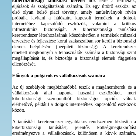
kiberbiztonsági tanúsítási keretet
hoz létre a termékek
eljárások és szolgáltatások számára. Ez egy úttörő eszköz: az
első olyan belső piaci törvény, amely tanúsítványok révén
próbálja javítani a hálózatra kapcsolt termékek, a dolgok
internetéhez kapcsolódó eszközök, valamint a kritikus
infrastruktúra biztonságát. A kiberbiztonsági tanúsítási
keretrendszer létrehozásának köszönhetően a termékek műszaki
tervezése és fejlesztése korai szakaszaiban sor kerül a biztonsági
elemek beépítésére (beépített biztonság). A keretrendszer
emellett megkönnyíti a felhasználók számára a biztonsági szint
megállapítását is, és biztosítja a biztonsági elemek független
ellenőrzését.
Előnyök a polgárok és vállalkozások számára
Az új szabályok megbízhatóbbá teszik a magánemberek és a
vállalkozások által naponta használt eszközöket, mert
kiberbiztonsági szempontból biztonságos opciók válnak
elérhetővé, például a dolgok internetéhez kapcsolódó eszközök
között.
A tanúsítási keretrendszer egyablakos rendszerben biztosítja a
kiberbiztonsági tanúsítást, jelentős költségmegtakarítást
eredményezve a vállalkozások, különösen a kkv-k számára,