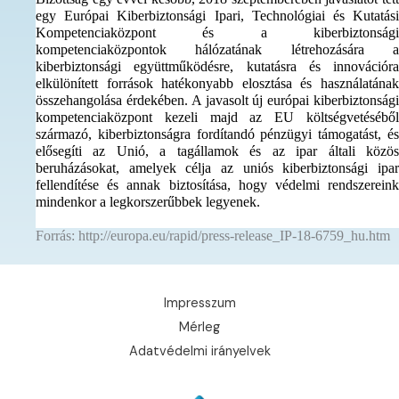
egy Európai Kiberbiztonsági Ipari, Technológiai és Kutatási
Kompetenciaközpont és a kiberbiztonsági
kompetenciaközpontok hálózatának létrehozására a
kiberbiztonsági együttműködésre, kutatásra és innovációra
elkülönített források hatékonyabb elosztása és használatának
összehangolása érdekében. A javasolt új európai kiberbiztonsági
kompetenciaközpont kezeli majd az EU költségvetéséből
származó, kiberbiztonságra fordítandó pénzügyi támogatást, és
elősegíti az Unió, a tagállamok és az ipar általi közös
beruházásokat, amelyek célja az uniós kiberbiztonsági ipar
fellendítése és annak biztosítása, hogy védelmi rendszereink
mindenkor a legkorszerűbbek legyenek.
Forrás: http://europa.eu/rapid/press-release_IP-18-6759_hu.htm
Impresszum
Mérleg
Adatvédelmi irányelvek