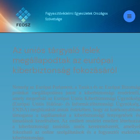
Skip
to
content
Fogyasztóvédelmi
Egyesületek
Országos
Szövetsége
Az uniós tárgyaló felek
megállapodtak az európai
kiberbiztonság fokozásáról
Nemrég az Európai Parlament, a Tanács és az Európai Bizottság
politikai megállapodásra jutott a kiberbiztonsági rendeletről,
amely megerősíti az Európai Uniós Kiberbiztonsági Ügynökség
(Európai Uniós Hálózat- és Információbiztonsági Ügynökség,
ENISA) megbízatását annak érdekében, hogy az hatékonyabban
támogassa a tagállamokat a kiberbiztonsági fenyegetések és
támadások kezelésében. Az említett rendelet emellett létrehozza
a kiberbiztonsági tanúsítás uniós keretrendszerét, amellyel
fokozható az online szolgáltatások és a fogyasztói eszközök
kiberbiztonsága.