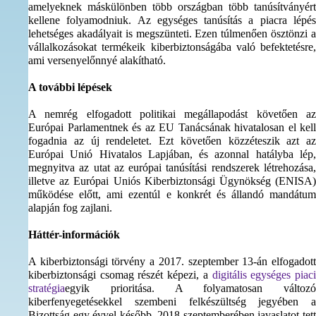
amelyeknek máskülönben több országban több tanúsítványért
kellene folyamodniuk. Az egységes tanúsítás a piacra lépés
lehetséges akadályait is megszünteti. Ezen túlmenően ösztönzi a
vállalkozásokat termékeik kiberbiztonságába való befektetésre,
ami versenyelőnnyé alakítható.
A további lépések
A nemrég elfogadott politikai megállapodást követően az
Európai Parlamentnek és az EU Tanácsának hivatalosan el kell
fogadnia az új rendeletet. Ezt követően közzéteszik azt az
Európai Unió Hivatalos Lapjában, és azonnal hatályba lép,
megnyitva az utat az európai tanúsítási rendszerek létrehozása,
illetve az Európai Uniós Kiberbiztonsági Ügynökség (ENISA)
működése előtt, ami ezentúl e konkrét és állandó mandátum
alapján fog zajlani.
Háttér-információk
A kiberbiztonsági törvény a 2017. szeptember 13-án elfogadott
kiberbiztonsági csomag részét képezi, a
digitális egységes piac
stratégia
egyik prioritása. A folyamatosan változó
kiberfenyegetésekkel szembeni felkészültség jegyében a
Bizottság egy évvel később, 2018 szeptemberében javaslatot tett