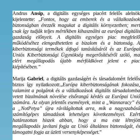
Andrus
Ansip
, a digitális egységes piacért felelős alelnö
kijelentette: „
Fontos, hogy az emberek és a vállalkozások
biztonságban érezzék magukat a digitális környezetben; mert
csak így tudják teljes mértékben kihasználni az európai digitális
gazdaság előnyeit. A digitális egységes piac megfelelő
működéséhez elengedhetetlen a bizalom és a biztonság. A
kiberbiztonsági termékek átfogó tanúsításáról és az Európai
Uniós Kiberbiztonsági Ügynökség megerősítéséről szóló, ma
elért megállapodás újabb mérföldkövet jelent e piac
kiépítésében.”
Marija
Gabriel
, a digitális gazdaságért és társadalomért felelő
biztos így nyilatkozott:„
Európa kiberbiztonságának fokozása,
valamint a polgárok és a vállalkozások digitális társadalomba
vetett bizalmának növelése elsőrangú kérdés az Európai Unió
számára. Az olyan jelentős események, mint a „Wannaracy” és
a „NotPetya” újra rávilágítottak arra, mik a nagyszabású
számítógépes támadások lehetséges következményei. Ezért
határozottan hiszek abban, hogy a ma este létrejött
megállapodás javítani fogja az Unió általános biztonságát, és
támogatni fogja az üzleti versenyképességet.
”