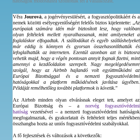
hatóságok módosításra szólították fel a vállalkozást.
Věra
Jourová
, a jogérvényesülésért, a fogyasztópolitikáért és a
nemek közötti esélyegyenlőségért felelős biztos kijelentette: „
Az
európaiak számára idén már biztosított lesz, hogy valóban
olyan feltételek mellett nyaralhassanak, mint amilyeneket a
foglaláskor elfogadtak. A szállodákat és egyéb szálláshelyeket
már eddig is könnyen és gyorsan összehasonlíthatták és
lefoglalhatták az interneten. Ezentúl azonban azt is biztosra
vehetik majd, hogy a végén pontosan annyit fognak fizetni, mint
amennyi a kezdőoldalon szerepelt. Nagy megelégedésemre
szolgál, hogy az Airbnb hajlandó volt együttműködni az
Európai Bizottsággal és a nemzeti fogyasztóvédelmi
hatóságokkal a platform működésének javítása ügyében.
Példáját remélhetőleg további platformok is követik
.”
Az Airbnb minden olyan elvárásnak eleget tett, amelyet az
Európai Bizottság és – a
norvég fogyasztóvédelmi
hatóság
vezetésével – a nemzeti fogyasztóvédelmi hatóságok
megfogalmaztak, és gyakorlatait és feltételeit teljes mértékben
összhangba hozta az uniós fogyasztóvédelmi szabályokkal.
A fő fejlesztések és változások a következők: