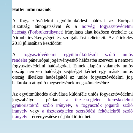
·
Háttér-információk
A fogyasztóvédelmi együttműködési hálózat az Európai
Bizottság támogatásával és a
norvég fogyasztóvédelmi
hatóság
(
Forbrukertilsynet
) irányítása alatt közösen értékelte az
Airbnb tevékenységét és szolgáltatási feltételeit. Az értékelés
2018 júliusában kezdődött.
A
fogyasztóvédelmi együttműködésről szóló uniós
rendelet
páneurópai jogérvényesítő hálózatba szervezi a nemzeti
fogyasztóvédelmi hatóságokat. Ennek alapján valamely uniós
ország nemzeti hatósága segítséget kérhet egy másik uniós
ország illetékes hatóságától az uniós fogyasztóvédelmi jog
határokon átnyúló megsértésének megszüntetéséhez.
Az együttműködés aktiválása különféle uniós fogyasztóvédelmi
jogszabályok– például
a tisztességtelen kereskedelmi
gyakorlatokról szóló irányelv
,
a fogyasztók jogairól szóló
irányelv
vagy
a tisztességtelen szerződési feltételekről szóló
irányelv
– érvényesítése céljából történhet.