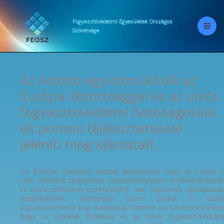
Skip
to
content
Fogyasztóvédelmi
Egyesületek
Országos
Szövetsége
Az Airbnb együttműködik az
Európai Bizottsággal és az uniós
fogyasztóvédelmi hatóságokkal,
és pontos tájékoztatással
jeleníti meg ajánlatait
Az Európai Bizottság nemrég bejelentette, hogy az Airbnb a
vele folytatott tárgyalások eredményeképpen továbbfejlesztette
és teljes mértékben egyértelművé tette fogyasztói ajánlatainak
megjelenítését, összhangba hozva azokat az uniós
fogyasztóvédelmi jogi normákkal. Mindez azt követően történt,
hogy az Európai Bizottság és az uniós fogyasztóvédelmi