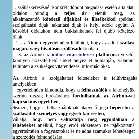
1. szálláskeresésnél konkrét időpont megadása esetén a találati
·
oldalon mindig a
teljes ár
jelenik meg, az
alkalmazandó
kötelező díjakkal és illetékekkel
(például
szolgáltatási díjak, takarítási díjak és helyi adók) együtt. A
későbbi oldalakon nem bukkanhatnak fel újabb kötelező
díjak,
2. az Airbnb egyértelműen feltünteti, hogy az adott
szállást
·
magán- vagy hivatásos szállásadó
kínálja-e,
3. az Airbnb az
online vitarendezési
platformra
vezető,
·
könnyen hozzáférhető linket helyez el honlapján, valamint
feltünteti a szükséges vitarendezési információkat.
Az Airbnb a szolgáltatási feltételeket is felülvizsgálta,
amelyekben:
egyértelműen kimondja, hogy
a felhasználók
a lakóhelyük
·
–
szerinti ország bíróságához
fordulhatnak az Airbnb-vel
kapcsolatos ügyekben
,
elismeri, hogy a felhasználóknak alapvető joga
beperelni a
·
–
szállásadót személyes vagy egyéb kár esetén
,
vállalja, hogy nem
változtatja meg egyoldalúan a
·
–
feltételeket
anélkül, hogy erről előzetesen ne tájékoztatná
egyértelműen a fogyasztókat és ne adna számukra lehetőséget
a szerződés felmondására.