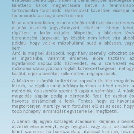
esedékes bérleti díjat, hanem a bérleményben esetlegesen
keletkező károk megjavítására illetve a fennmaradó
tartozásokra fordítandó. Elszámolást követően visszajár a
fennmaradó összeg a bérlő részére.
Mind a bérbeadáskor, mind a bérlők kiköltözésekor érdemes
átadás átvételi jegyzőkönyvet készíteni. Ebben lehet
rögzíteni a lakás aktuális állapotát, a lakásban lévő
berendezési tárgyakat, így később nem lehet vita abból
például, hogy volt-e mikrohullámú sütő a lakásban, vagy
sem.
Arról is meg kell állapodni, hogy hány személy költözhet be
az ingatlanba, valamint érdemes előre tisztázni az
ingatlanhoz kapcsolódó házirendet, és a szervezeti és
működési szabályzatban foglalt kötelezettségeket, nehogy
később érjék a bérlőket kellemetlen meglepetések.
A közüzemi számlák befizetése kapcsán kétféle megoldás
létezik, az egyik szerint átírásra kerülnek a bérlő nevére a
mérőórák, és személy szerint ő kapja a számlákat. A másik
megoldás alapján pedig a bérbeadó fizeti be azokat és
havonta elszámolnak a felek. Fontos, hogy ez havonta
megtörténjen, mert így nem fordulhat elő az az eset, hogy
több hónapnyi elmaradást egyszerre kell megfizetni.
A bérleti díj, egyéb költségek átadásáról kérjenek a bérlők
átvételi elismervényt, vagy nyugtát, vagy az is biztosíték
lehet számukra, ha bankszámlára utalással fizetnek, hiszen