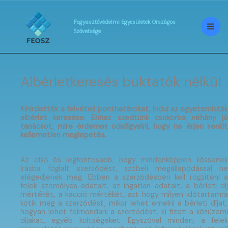
Skip
to
content
Fogyasztóvédelmi
Egyesületek
Országos
Szövetsége
Albérletkeresés buktatók nélkül
Kihirdették a felvételi ponthatárokat, indul az egyetemisták
albérlet keresése. Ehhez szedtünk csokorba néhány jó
tanácsot, mire érdemes odafigyelni, hogy ne érjen senkit
kellemetlen meglepetés.
Az első és legfontosabb, hogy mindenképpen kössenek
írásba foglalt szerződést, szóbeli megállapodással ne
elégedjenek meg. Ebben a szerződésben kell rögzíteni a
felek személyes adatait, az ingatlan adatait, a bérleti díj
mértékét, a kaució mértékét, azt hogy milyen időtartamra
kötik meg a szerződést, mikor lehet emelni a bérleti díjat,
hogyan lehet felmondani a szerződést, ki fizeti a közüzemi
díjakat, egyéb költségeket. Egyszóval minden, a felek