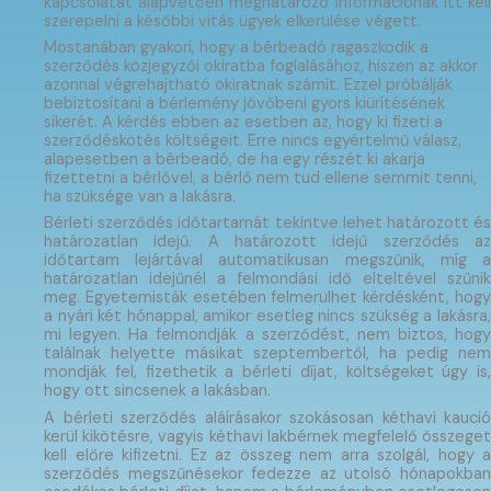
kapcsolatát alapvetően meghatározó információnak itt kell
szerepelni a későbbi vitás ügyek elkerülése végett.
Mostanában gyakori, hogy a bérbeadó ragaszkodik a
szerződés
közjegyzői okiratba
foglalásához, hiszen az akkor
azonnal végrehajtható okiratnak számít. Ezzel próbálják
bebiztosítani a bérlemény jövőbeni gyors kiürítésének
sikerét. A kérdés ebben az esetben az, hogy ki fizeti a
szerződéskötés költségeit. Erre nincs egyértelmű válasz,
alapesetben a bérbeadó, de ha egy részét ki akarja
fizettetni a bérlővel, a bérlő nem tud ellene semmit tenni,
ha szüksége van a lakásra.
Bérleti szerződés időtartamát tekintve lehet határozott és
határozatlan idejű. A határozott idejű szerződés az
időtartam lejártával automatikusan megszűnik, míg a
határozatlan idejűnél a felmondási idő elteltével szűnik
meg. Egyetemisták esetében felmerülhet kérdésként, hogy
a nyári két hónappal, amikor esetleg nincs szükség a lakásra,
mi legyen. Ha felmondják a szerződést, nem biztos, hogy
találnak helyette másikat szeptembertől, ha pedig nem
mondják fel, fizethetik a bérleti díjat, költségeket úgy is,
hogy ott sincsenek a lakásban.
A bérleti szerződés aláírásakor szokásosan kéthavi kaució
kerül kikötésre, vagyis kéthavi lakbérnek megfelelő összeget
kell előre kifizetni. Ez az összeg nem arra szolgál, hogy a
szerződés megszűnésekor fedezze az utolsó hónapokban