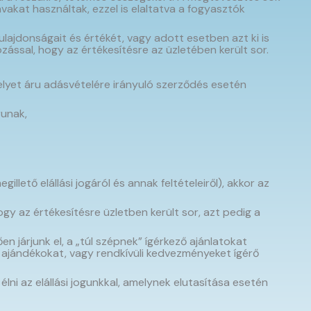
akat használtak, ezzel is elaltatva a fogyasztók
jdonságait és értékét, vagy adott esetben azt ki is
ozással, hogy az értékesítésre az üzletében került sor.
amelyet áru adásvételére irányuló szerződés esetén
runak,
lető elállási jogáról és annak feltételeiről), akkor az
ogy az értékesítésre üzletben került sor, azt pedig a
 járjunk el, a „túl szépnek” ígérkező ajánlatokat
 ajándékokat, vagy rendkívüli kedvezményeket ígérő
ni az elállási jogunkkal, amelynek elutasítása esetén