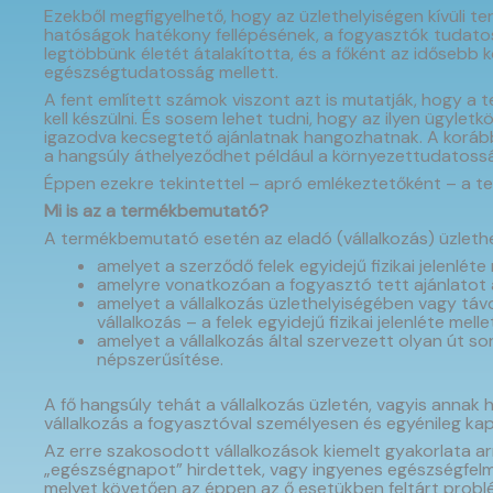
Ezekből megfigyelhető, hogy az üzlethelyiségen kívüli 
hatóságok hatékony fellépésének, a fogyasztók tudatos
legtöbbünk életét átalakította, és a főként az idősebb
egészségtudatosság mellett.
A fent említett számok viszont azt is mutatják, hogy a 
kell készülni. És sosem lehet tudni, hogy az ilyen ügyle
igazodva kecsegtető ajánlatnak hangozhatnak. A korábbi
a hangsúly áthelyeződhet például a környezettudatossá
Éppen ezekre tekintettel – apró emlékeztetőként – a t
Mi is az a termékbemutató?
A termékbemutató esetén az eladó (vállalkozás) üzlethe
amelyet a szerződő felek egyidejű fizikai jelenléte
amelyre vonatkozóan a fogyasztó tett ajánlatot
amelyet a vállalkozás üzlethelyiségében vagy táv
vállalkozás – a felek egyidejű fizikai jelenléte m
amelyet a vállalkozás által szervezett olyan út 
népszerűsítése.
A fő hangsúly tehát a vállalkozás üzletén, vagyis annak
vállalkozás a fogyasztóval személyesen és egyénileg kap
Az erre szakosodott vállalkozások kiemelt gyakorlata a
„egészségnapot” hirdettek, vagy ingyenes egészségfelmér
melyet követően az éppen az ő esetükben feltárt probl