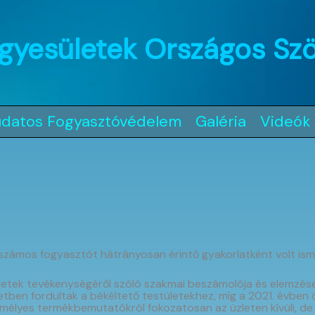
gyesületek Országos Sz
udatos Fogyasztóvédelem
Galéria
Videók
a
 számos fogyasztót hátrányosan érintő gyakorlatként volt ism
letek tevékenységéről szóló szakmai beszámolója és elemzése
n fordultak a békéltető testületekhez, míg a 2021. évben ös
mélyes termékbemutatókról fokozatosan az üzleten kívüli, de 