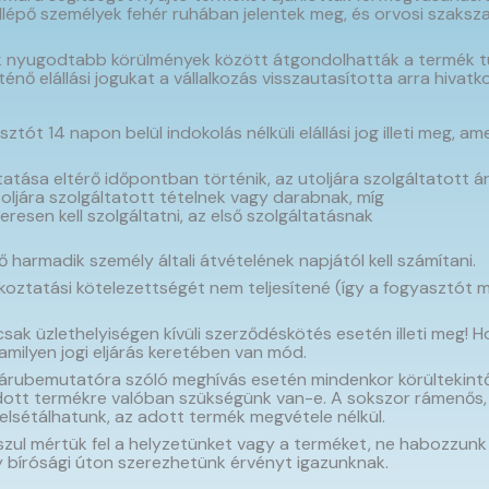
lépő személyek fehér ruhában jelentek meg, és orvosi szakszav
 nyugodtabb körülmények között átgondolhatták a termék tula
nő elállási jogukat a vállalkozás visszautasította arra hivatk
ztót 14 napon belül indokolás nélküli elállási jog illeti meg, 
atása eltérő időpontban történik, az utoljára szolgáltatott á
oljára szolgáltatott tételnek vagy darabnak, míg
esen kell szolgáltatni, az első szolgáltatásnak
ő harmadik személy általi átvételének napjától kell számítani.
tatási kötelezettségét nem teljesítené (így a fogyasztót megil
sak üzlethelyiségen kívüli szerződéskötés esetén illeti meg! H
lamilyen jogi eljárás keretében van mód.
árubemutatóra szóló meghívás esetén mindenkor körültekintően
adott termékre valóban szükségünk van-e. A sokszor rámenős,
elsétálhatunk, az adott termék megvétele nélkül.
ul mértük fel a helyzetünket vagy a terméket, ne habozzunk él
y bírósági úton szerezhetünk érvényt igazunknak.