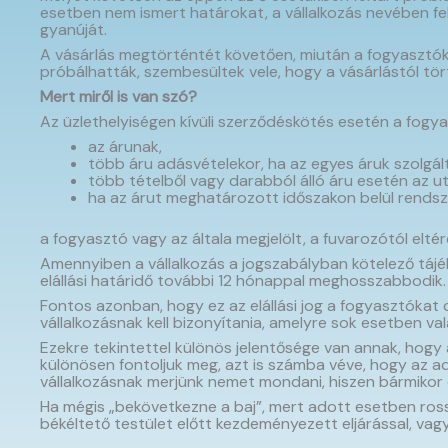
esetben nem ismert határokat, a vállalkozás nevében fel
gyanúját.
A vásárlás megtörténtét követően, miután a fogyasztók
próbálhatták, szembesültek vele, hogy a vásárlástól törté
Mert miről is van szó?
Az üzlethelyiségen kívüli szerződéskötés esetén a fogyas
az árunak,
több áru adásvételekor, ha az egyes áruk szolgált
több tételből vagy darabból álló áru esetén az ut
ha az árut meghatározott időszakon belül rendszer
a fogyasztó vagy az általa megjelölt, a fuvarozótól eltér
Amennyiben a vállalkozás a jogszabályban kötelező tájékoz
elállási határidő további 12 hónappal meghosszabbodik.
Fontos azonban, hogy ez az elállási jog a fogyasztókat c
vállalkozásnak kell bizonyítania, amelyre sok esetben va
Ezekre tekintettel különös jelentősége van annak, hogy 
különösen fontoljuk meg, azt is számba véve, hogy az 
vállalkozásnak merjünk nemet mondani, hiszen bármikor 
Ha mégis „bekövetkezne a baj”, mert adott esetben rossz
békéltető testület előtt kezdeményezett eljárással, vag