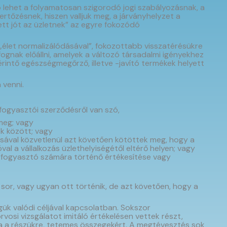
ó lehet a folyamatosan szigorodó jogi szabályozásnak, a
őzésnek, hiszen valljuk meg, a járványhelyzet a
ett jót az üzletnek” az egyre fokozódó
 „élet normalizálódásával”, fokozottabb visszatérésükre
fognak előállni, amelyek a változó társadalmi igényekhez
rintő egészségmegőrző, illetve -javító termékek helyett
 venni.
fogyasztói szerződésről van szó,
 meg; vagy
k között; vagy
ásával közvetlenül azt követően kötöttek meg, hogy a
val a vállalkozás üzlethelyiségétől eltérő helyen; vagy
ok fogyasztó számára történő értékesítése vagy
 sor, vagy ugyan ott történik, de azt követően, hogy a
ük valódi céljával kapcsolatban. Sokszor
vosi vizsgálatot imitáló értékelésen vettek részt,
ra a részükre, tetemes összegekért. A megtévesztés sok