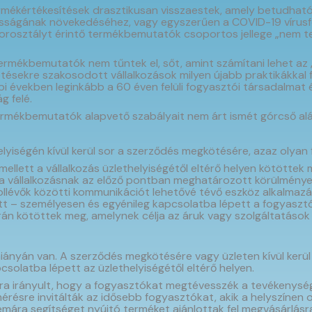
termékértékesítések drasztikusan visszaestek, amely betudhat
ságának növekedéséhez, vagy egyszerűen a COVID-19 vírusfert
 korosztályt érintő termékbemutatók csoportos jellege „nem t
termékbemutatók nem tűntek el, sőt, amint számítani lehet az
tkötésekre szakosodott vállalkozások milyen újabb praktikákkal 
 években leginkább a 60 éven felüli fogyasztói társadalmat é
g felé.
ermékbemutatók alapvető szabályait nem árt ismét górcső alá
lyiségén kívül kerül sor a szerződés megkötésére, azaz olyan 
 mellett a vállalkozás üzlethelyiségétől eltérő helyen kötöttek
 a vállalkozásnak az előző pontban meghatározott körülménye
ollévők közötti kommunikációt lehetővé tévő eszköz alkalmaz
ellett – személyesen és egyénileg kapcsolatba lépett a fogyasztó
során kötöttek meg, amelynek célja az áruk vagy szolgáltatás
 hiányán van. A szerződés megkötésére vagy üzleten kívül kerül
csolatba lépett az üzlethelyiségétől eltérő helyen.
rra irányult, hogy a fogyasztókat megtévesszék a tevékenység
ésre invitálták az idősebb fogyasztókat, akik a helyszínen or
émára segítséget nyújtó terméket ajánlottak fel megvásárlás