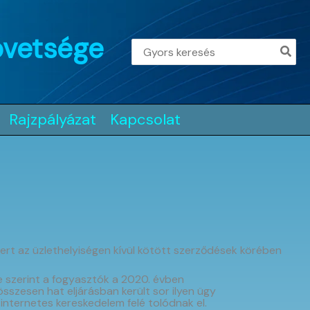
övetsége
Search
for:
Rajzpályázat
Kapcsolat
ert az üzlethelyiségen kívül kötött szerződések körében
 szerint a fogyasztók a 2020. évben
szesen hat eljárásban került sor ilyen ügy
internetes kereskedelem felé tolódnak el.