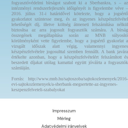
fogyasztóvédelmi bírságot szabott ki a Sberbankra, s – az
intézményi rendszerfejlesztés időigényét is figyelembe véve –
2016. július 31-i határidővel kötelezte, hogy a jogsértő
gyakorlatot szüntesse meg, és az ingyenes készpénzfelvétel
lehetőségét díj, illetve költség átmeneti felszámítása nélkül
biztosítsa az arra jogosult fogyasztók számára. A bírság
összegének megállapítása során az MNB súlyosító
körülményként vette figyelembe, hogy a jogsértő gyakorlat a
vizsgált időszak alatt végig, valamennyi ingyenes
készpénzfelvételre jogosulttal szemben fennállt. A bank javára
értékelte azonban, hogy a készpénzfelvételért felszámított és
beszedett díjakat utólag kamattal együtt jóváírta a fogyasztók
számláján.
Forrás: http://www.mnb.hu/sajtoszoba/sajtokozlemenyek/2016-
evi-sajtokozlemenyek/a-sberbank-megsertette-az-ingyenes-
keszpenzfelveteli-szabalyokat
Impresszum
Mérleg
Adatvédelmi irányelvek