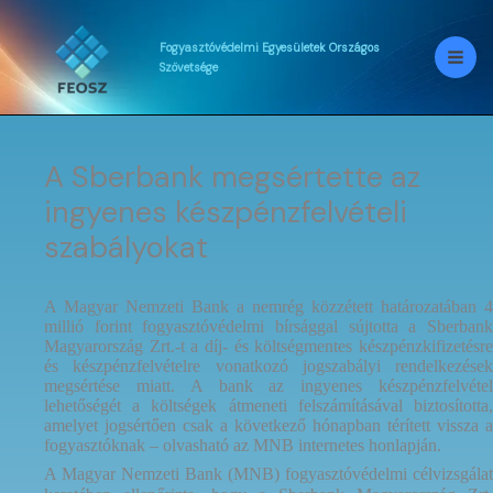
Skip
to
content
Fogyasztóvédelmi
Egyesületek
Országos
Szövetsége
A Sberbank megsértette az
ingyenes készpénzfelvételi
szabályokat
A Magyar Nemzeti Bank a nemrég közzétett határozatában 4
millió forint fogyasztóvédelmi bírsággal sújtotta a Sberbank
Magyarország Zrt.-t a díj- és költségmentes készpénzkifizetésre
és készpénzfelvételre vonatkozó jogszabályi rendelkezések
megsértése miatt. A bank az ingyenes készpénzfelvétel
lehetőségét a költségek átmeneti felszámításával biztosította,
amelyet jogsértően csak a következő hónapban térített vissza a
fogyasztóknak – olvasható az MNB internetes honlapján.
A Magyar Nemzeti Bank (MNB) fogyasztóvédelmi célvizsgálat