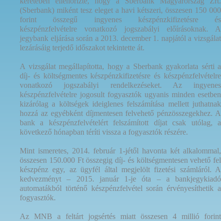
keretében ellenőrizte, hogy a Sberbank Magyarország Zrt.
(Sberbank) miként tesz eleget a havi kétszeri, összesen 150 000
forint összegű ingyenes készpénzkifizetésre és
készpénzfelvételre vonatkozó jogszabályi előírásoknak. A
jegybank eljárása során a 2013. december 1. napjától a vizsgálat
lezárásáig terjedő időszakot tekintette át.
A vizsgálat megállapította, hogy a Sberbank gyakorlata sérti a
díj- és költségmentes készpénzkifizetésre és készpénzfelvételre
vonatkozó jogszabályi rendelkezéseket. Az ingyenes
készpénzfelvételre jogosult fogyasztók ugyanis minden esetben
kizárólag a költségek ideiglenes felszámítása mellett juthatnak
hozzá az egyébként díjmentesen felvehető pénzösszegekhez. A
bank a készpénzfelvételért felszámított díjat csak utólag, a
következő hónapban téríti vissza a fogyasztók részére.
Mint ismeretes, 2014. február 1-jétől havonta két alkalommal,
összesen 150.000 Ft összegig díj- és költségmentesen vehető fel
készpénz egy, az ügyfél által megjelölt fizetési számláról. A
kedvezményt – 2015. január 1-je óta – a bankjegykiadó
automatákból történő készpénzfelvétel során érvényesíthetik a
fogyasztók.
Az MNB a feltárt jogsértés miatt összesen 4 millió forint