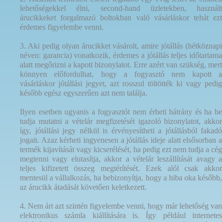
lehetőségekkel élni, second-hand üzletekben, használt
árucikkeket forgalmazó boltokban való vásárláskor tehát ezt
érdemes figyelembe venni.
3. Aki pedig olyan árucikket vásárolt, amire jótállás (hétköznapi
néven: garancia) vonatkozik, érdemes a jótállás teljes időtartama
alatt megőrizni a kapott bizonylatot. Erre azért van szükség, mert
könnyen előfordulhat, hogy a fogyasztó nem kapott a
vásárláskor jótállási jegyet, azt rosszul töltötték ki vagy pedig
később egész egyszerűen azt nem találja.
Ilyen esetben ugyanis a fogyasztót nem érheti hátrány és ha be
tudja mutatni a vételár megfizetését igazoló bizonylatot, akkor
így, jótállási jegy nélkül is érvényesítheti a jótállásból fakadó
jogait. Azaz kérheti ingyenesen a jótállás ideje alatt elsősorban a
termék kijavítását vagy kicserélését, ha pedig ezt nem tudja a cég
megtenni vagy elutasítja, akkor a vételár leszállítását avagy a
teljes kifizetett összeg megtérítését. Ezek alól csak akkor
mentesül a vállalkozás, ha bebizonyítja, hogy a hiba oka később,
az árucikk átadását követően keletkezett.
4. Nem árt azt szintén figyelembe venni, hogy már lehetőség van
elektronikus számla kiállítására is. Így például internetes