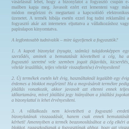
vásárlásnál lehet, hogy a bizonylatot a fogyasztó csupán e-
mailben kapja meg. Javasolt ezért ezt lementeni vagy más
módon megőrizni és megtartani a kapcsolódó elektronikus
üzenetet. A termék hibája esetén ezzel fog tudni reklamálni a
fogyasztó akár azt interneten eljuttatva a vállalkozáshoz vagy
papíralapon kinyomtatva.
A legfontosabb tudnivalók – mire ügyeljenek a fogyasztók?
1. A kapott bizonylat (nyugta, számla) tulajdonképpen egy
szerződés, aminek a bemutatását követelheti a cég, ha a
fogyasztó szeretné vele szemben jogait (kijavítás, kicserélés,
vételár leszállítás, teljes vételár visszafizetése) érvényesíteni!
2. Új termékek esetén két évig, használtaknál legalább egy évig
érdemes a blokkot megőrizni! Ha a megvásárolt termékre pedig
jótállás vonatkozik, akkor javasolt azt eltenni ennek teljes
időtartamára, mivel jótállási jegy hiányában a jótállási jogokat
a bizonylattal is lehet érvényesíteni.
3. A vállalkozás nem követelheti a fogyasztó eredeti
bizonylatának visszaadását, hanem csak ennek bemutatását
kérheti! Amennyiben a termék beazonosításához a cég elkéri a
blokkot, ragaszkodjanak a fogyasztónak ahhoz, hogy azt vissza