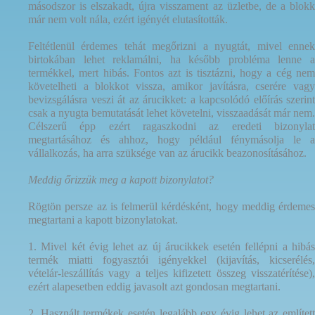
másodszor is elszakadt, újra visszament az üzletbe, de a blokk
már nem volt nála, ezért igényét elutasították.
Feltétlenül érdemes tehát megőrizni a nyugtát, mivel ennek
birtokában lehet reklamálni, ha később probléma lenne a
termékkel, mert hibás. Fontos azt is tisztázni, hogy a cég nem
követelheti a blokkot vissza, amikor javításra, cserére vagy
bevizsgálásra veszi át az árucikket: a kapcsolódó előírás szerint
csak a nyugta bemutatását lehet követelni, visszaadását már nem.
Célszerű épp ezért ragaszkodni az eredeti bizonylat
megtartásához és ahhoz, hogy például fénymásolja le a
vállalkozás, ha arra szüksége van az árucikk beazonosításához.
Meddig őrizzük meg a kapott bizonylatot?
Rögtön persze az is felmerül kérdésként, hogy meddig érdemes
megtartani a kapott bizonylatokat.
1. Mivel két évig lehet az új árucikkek esetén fellépni a hibás
termék miatti fogyasztói igényekkel (kijavítás, kicserélés,
vételár-leszállítás vagy a teljes kifizetett összeg visszatérítése),
ezért alapesetben eddig javasolt azt gondosan megtartani.
2. Használt termékek esetén legalább egy évig lehet az említett