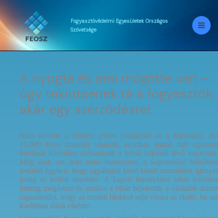
Skip
to
content
Fogyasztóvédelmi
Egyesületek
Országos
Szövetsége
A nyugta és ami mögötte van –
úgy tekintsenek rá a fogyasztók,
akár egy szerződésre!
Nem követte a címben jelzett jótanácsot az a fogyasztó, aki
15.000 Ft-os szandált vásárolt, azonban annak már egyszeri
hordását követően szétszakadt a belső talpánál lévő ragasztás.
Még csak azt sem tudta bizonyítani a kapcsolódó békéltető
testületi ügyben, hogy egyáltalán kivel kötött szerződést, igényét
pedig el kellett utasítani. A kapott bizonylatot tehát érdemes
mindig megőrizni és amikor a hibát bejelentik a vásárlók ahhoz
ragaszkodni, hogy az eredeti blokkot adja vissza az eladó, ha azt
korábban tőlük elkérte!