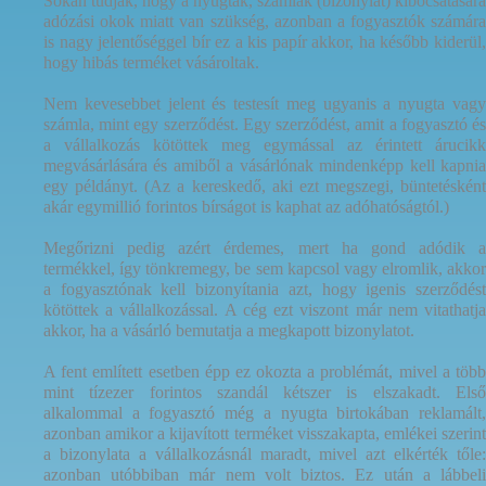
Sokan tudják, hogy a nyugták, számlák (bizonylat) kibocsátására
adózási okok miatt van szükség, azonban a fogyasztók számára
is nagy jelentőséggel bír ez a kis papír akkor, ha később kiderül,
hogy hibás terméket vásároltak.
Nem kevesebbet jelent és testesít meg ugyanis a nyugta vagy
számla, mint egy szerződést. Egy szerződést, amit a fogyasztó és
a vállalkozás kötöttek meg egymással az érintett árucikk
megvásárlására és amiből a vásárlónak mindenképp kell kapnia
egy példányt. (Az a kereskedő, aki ezt megszegi, büntetésként
akár egymillió forintos bírságot is kaphat az adóhatóságtól.)
Megőrizni pedig azért érdemes, mert ha gond adódik a
termékkel, így tönkremegy, be sem kapcsol vagy elromlik, akkor
a fogyasztónak kell bizonyítania azt, hogy igenis szerződést
kötöttek a vállalkozással. A cég ezt viszont már nem vitathatja
akkor, ha a vásárló bemutatja a megkapott bizonylatot.
A fent említett esetben épp ez okozta a problémát, mivel a több
mint tízezer forintos szandál kétszer is elszakadt. Első
alkalommal a fogyasztó még a nyugta birtokában reklamált,
azonban amikor a kijavított terméket visszakapta, emlékei szerint
a bizonylata a vállalkozásnál maradt, mivel azt elkérték tőle:
azonban utóbbiban már nem volt biztos. Ez után a lábbeli