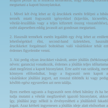
Rögtön persze az is felmerül kérdésként, hogy meddig érdemes
megtartani a kapott bizonylatokat.
1. Mivel két évig lehet az új árucikkek esetén fellépni a hibás
termék miatti fogyasztói igényekkel (kijavítás, kicserélés,
vételár-leszállítás vagy a teljes kifizetett összeg visszatérítése),
ezért alapesetben eddig javasolt azt gondosan megtartani.
2. Használt termékek esetén legalább egy évig lehet az említett
lehetőségekkel élni, second-hand üzletekben, használt
árucikkeket forgalmazó boltokban való vásárláskor tehát ezt
érdemes figyelembe venni.
3. Aki pedig olyan árucikket vásárolt, amire jótállás (hétköznapi
néven: garancia) vonatkozik, érdemes a jótállás teljes időtartama
alatt megőrizni a kapott bizonylatot. Erre azért van szükség, mert
könnyen előfordulhat, hogy a fogyasztó nem kapott a
vásárláskor jótállási jegyet, azt rosszul töltötték ki vagy pedig
később egész egyszerűen azt nem találja.
Ilyen esetben ugyanis a fogyasztót nem érheti hátrány és ha be
tudja mutatni a vételár megfizetését igazoló bizonylatot, akkor
így, jótállási jegy nélkül is érvényesítheti a jótállásból fakadó
jogait. Azaz kérheti ingyenesen a jótállás ideje alatt elsősorban a