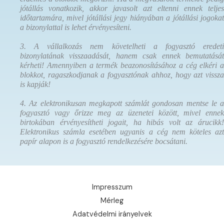
jótállás vonatkozik, akkor javasolt azt eltenni ennek teljes
időtartamára, mivel jótállási jegy hiányában a jótállási jogokat
a bizonylattal is lehet érvényesíteni.
3. A vállalkozás nem követelheti a fogyasztó eredeti
bizonylatának visszaadását, hanem csak ennek bemutatását
kérheti! Amennyiben a termék beazonosításához a cég elkéri a
blokkot, ragaszkodjanak a fogyasztónak ahhoz, hogy azt vissza
is kapják!
4. Az elektronikusan megkapott számlát gondosan mentse le a
fogyasztó vagy őrizze meg az üzenetei között, mivel ennek
birtokában érvényesítheti jogait, ha hibás volt az árucikk!
Elektronikus számla esetében ugyanis a cég nem köteles azt
papír alapon is a fogyasztó rendelkezésére bocsátani.
Impresszum
Mérleg
Adatvédelmi irányelvek