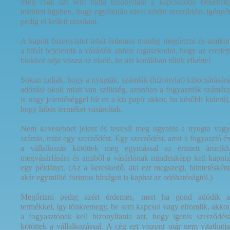
Még csak azt sem tudta bizonyítani a kapcsolódó békéltető
testületi ügyben, hogy egyáltalán kivel kötött szerződést, igényét
pedig el kellett utasítani.
A kapott bizonylatot tehát érdemes mindig megőrizni és amikor
a hibát bejelentik a vásárlók ahhoz ragaszkodni, hogy az eredeti
blokkot adja vissza az eladó, ha azt korábban tőlük
elkérte!
Sokan tudják, hogy a nyugták, számlák (bizonylat) kibocsátására
adózási okok miatt van szükség, azonban a fogyasztók számára
is nagy jelentőséggel bír ez a kis papír akkor, ha később kiderül,
hogy hibás terméket vásároltak.
Nem kevesebbet jelent és testesít meg ugyanis a nyugta vagy
számla, mint egy szerződést. Egy szerződést, amit a fogyasztó és
a vállalkozás kötöttek meg egymással az érintett árucikk
megvásárlására és amiből a vásárlónak mindenképp kell kapnia
egy példányt. (Az a kereskedő, aki ezt megszegi, büntetésként
akár egymillió forintos bírságot is kaphat az adóhatóságtól.)
Megőrizni pedig azért érdemes, mert ha gond adódik a
termékkel, így tönkremegy, be sem kapcsol vagy elromlik, akkor
a fogyasztónak kell bizonyítania azt, hogy igenis szerződést
kötöttek a vállalkozással. A cég ezt viszont már nem vitathatja