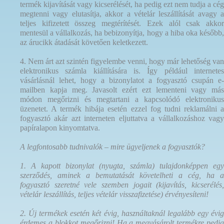
termék kijavítását vagy kicserélését, ha pedig ezt nem tudja a cég
megtenni vagy elutasítja, akkor a vételár leszállítását avagy a
teljes kifizetett összeg megtérítését. Ezek alól csak akkor
mentesül a vállalkozás, ha bebizonyítja, hogy a hiba oka később,
az árucikk átadását követően keletkezett.
4. Nem árt azt szintén figyelembe venni, hogy már lehetőség van
elektronikus számla kiállítására is. Így például internetes
vásárlásnál lehet, hogy a bizonylatot a fogyasztó csupán e-
mailben kapja meg. Javasolt ezért ezt lementeni vagy más
módon megőrizni és megtartani a kapcsolódó elektronikus
üzenetet. A termék hibája esetén ezzel fog tudni reklamálni a
fogyasztó akár azt interneten eljuttatva a vállalkozáshoz vagy
papíralapon kinyomtatva.
A legfontosabb tudnivalók – mire ügyeljenek a fogyasztók?
1. A kapott bizonylat (nyugta, számla) tulajdonképpen egy
szerződés, aminek a bemutatását követelheti a cég, ha a
fogyasztó szeretné vele szemben jogait (kijavítás, kicserélés,
vételár leszállítás, teljes vételár visszafizetése) érvényesíteni!
2. Új termékek esetén két évig, használtaknál legalább egy évig
érdemes a blokkot megőrizni! Ha a megvásárolt termékre pedig