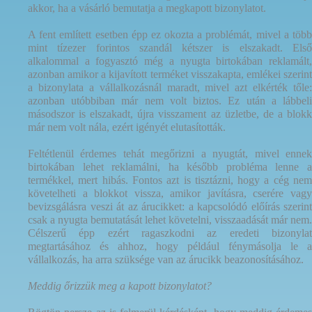
akkor, ha a vásárló bemutatja a megkapott bizonylatot.
A fent említett esetben épp ez okozta a problémát, mivel a több
mint tízezer forintos szandál kétszer is elszakadt. Első
alkalommal a fogyasztó még a nyugta birtokában reklamált,
azonban amikor a kijavított terméket visszakapta, emlékei szerint
a bizonylata a vállalkozásnál maradt, mivel azt elkérték tőle:
azonban utóbbiban már nem volt biztos. Ez után a lábbeli
másodszor is elszakadt, újra visszament az üzletbe, de a blokk
már nem volt nála, ezért igényét elutasították.
Feltétlenül érdemes tehát megőrizni a nyugtát, mivel ennek
birtokában lehet reklamálni, ha később probléma lenne a
termékkel, mert hibás. Fontos azt is tisztázni, hogy a cég nem
követelheti a blokkot vissza, amikor javításra, cserére vagy
bevizsgálásra veszi át az árucikket: a kapcsolódó előírás szerint
csak a nyugta bemutatását lehet követelni, visszaadását már nem.
Célszerű épp ezért ragaszkodni az eredeti bizonylat
megtartásához és ahhoz, hogy például fénymásolja le a
vállalkozás, ha arra szüksége van az árucikk beazonosításához.
Meddig őrizzük meg a kapott bizonylatot?