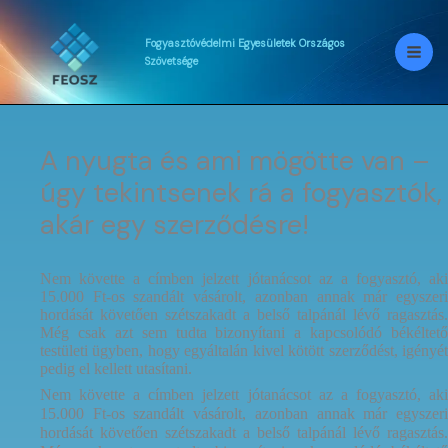
Skip
to
content
Fogyasztóvédelmi
Egyesületek
Országos
Szövetsége
A nyugta és ami mögötte van –
úgy tekintsenek rá a fogyasztók,
akár egy szerződésre!
Nem követte a címben jelzett jótanácsot az a fogyasztó, aki
15.000 Ft-os szandált vásárolt, azonban annak már egyszeri
hordását követően szétszakadt a belső talpánál lévő ragasztás.
Még csak azt sem tudta bizonyítani a kapcsolódó békéltető
testületi ügyben, hogy egyáltalán kivel kötött szerződést, igényét
pedig el kellett utasítani.
Nem követte a címben jelzett jótanácsot az a fogyasztó, aki
15.000 Ft-os szandált vásárolt, azonban annak már egyszeri
hordását követően szétszakadt a belső talpánál lévő ragasztás.