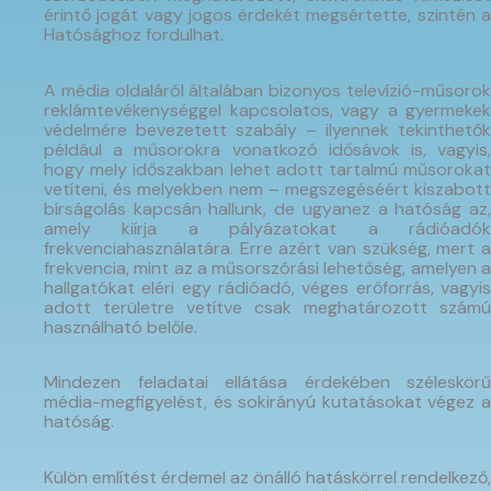
érintő jogát vagy jogos érdekét megsértette, szintén a
Hatósághoz fordulhat.
A média oldaláról általában bizonyos televízió-műsorok
reklámtevékenységgel kapcsolatos, vagy a gyermekek
védelmére bevezetett szabály – ilyennek tekinthetők
például a műsorokra vonatkozó idősávok is, vagyis,
hogy mely időszakban lehet adott tartalmú műsorokat
vetíteni, és melyekben nem – megszegéséért kiszabott
bírságolás kapcsán hallunk, de ugyanez a hatóság az,
amely kiírja a pályázatokat a rádióadók
frekvenciahasználatára. Erre azért van szükség, mert a
frekvencia, mint az a műsorszórási lehetőség, amelyen a
hallgatókat eléri egy rádióadó, véges erőforrás, vagyis
adott területre vetítve csak meghatározott számú
használható belőle.
Mindezen feladatai ellátása érdekében széleskörű
média-megfigyelést, és sokirányú kutatásokat végez a
hatóság.
Külön említést érdemel az önálló hatáskörrel rendelkező,