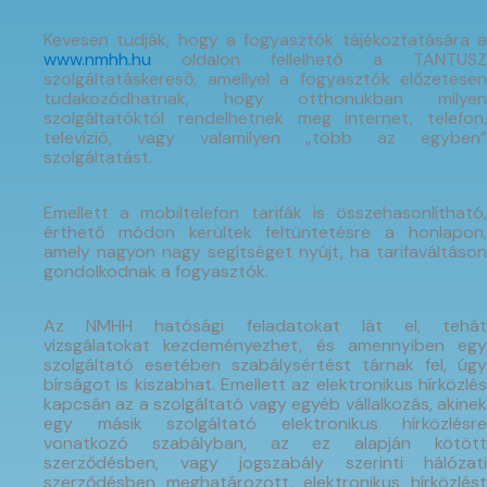
Kevesen tudják, hogy a fogyasztók tájékoztatására a
www.nmhh.hu
oldalon fellelhető a TANTUSZ
szolgáltatáskereső, amellyel a fogyasztók előzetesen
tudakozódhatnak, hogy otthonukban milyen
szolgáltatóktól rendelhetnek meg internet, telefon,
televízió, vagy valamilyen „több az egyben”
szolgáltatást.
Emellett a mobiltelefon tarifák is összehasonlítható,
érthető módon kerültek feltüntetésre a honlapon,
amely nagyon nagy segítséget nyújt, ha tarifaváltáson
gondolkodnak a fogyasztók.
Az NMHH hatósági feladatokat lát el, tehát
vizsgálatokat kezdeményezhet, és amennyiben egy
szolgáltató esetében szabálysértést tárnak fel, úgy
bírságot is kiszabhat. Emellett az elektronikus hírközlés
kapcsán az a szolgáltató vagy egyéb vállalkozás, akinek
egy másik szolgáltató elektronikus hírközlésre
vonatkozó szabályban, az ez alapján kötött
szerződésben, vagy jogszabály szerinti hálózati
szerződésben meghatározott, elektronikus hírközlést