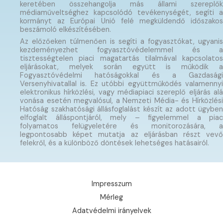
keretében összehangolja más állami szereplők
médiaműveltséghez kapcsolódó tevékenységét, segíti a
kormányt az Európai Unió felé megküldendő időszakos
beszámoló elkészítésében.
Az előzőeken túlmenően is segíti a fogyasztókat, ugyanis
kezdeményezhet fogyasztóvédelemmel és a
tisztességtelen piaci magatartás tilalmával kapcsolatos
eljárásokat, melyek során együtt is működik a
Fogyasztóvédelmi hatóságokkal és a Gazdasági
Versenyhivatallal is. Ez utóbbi együttműködés valamennyi
elektronikus hírközlési, vagy médiapiaci szereplő eljárás alá
vonása esetén megvalósul, a Nemzeti Média- és Hírközlési
Hatóság szakhatósági állásfoglalást készít az adott ügyben
elfoglalt álláspontjáról, mely – figyelemmel a piac
folyamatos felügyeletére és monitorozására, a
legpontosabb képet mutatja az eljárásban részt vevő
felekről, és a különböző döntések lehetséges hatásairól.
Impresszum
Mérleg
Adatvédelmi irányelvek