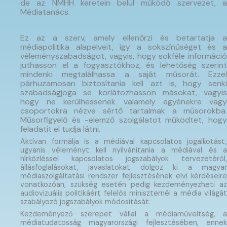
de az NMHH keretein belül működő szervezet, a
Médiatanács.
Ez az a szerv, amely ellenőrzi és betartatja a
médiapolitika alapelveit, így a sokszínűséget és a
véleményszabadságot, vagyis, hogy sokféle információ
juthasson el a fogyasztókhoz, és lehetőség szerint
mindenki megtalálhassa a saját műsorát. Ezzel
párhuzamosan biztosítania kell azt is, hogy senki
szabadságjoga se korlátozhasson másokat, vagyis
hogy ne kerülhessenek valamely egyénekre vagy
csoportokra nézve sértő tartalmak a műsorokba.
M
űsorfigyelő és -elemző szolgálatot működtet, hogy
feladatit el tudja látni.
Aktívan formálja is a médiával kapcsolatos jogalkotást,
ugyanis v
éleményt kell nyilvánítania a médiával és 
hírközléssel kapcsolatos jogszabályok tervezetéről,
állásfoglalásokat, javaslatokat dolgoz ki a magyar
médiaszolgáltatási rendszer fejlesztésének elvi kérdéseire
vonatkozóan, szükség esetén pedig kezdeményezheti az
audiovizuális politikáért felelős miniszternél a média világát
szabályozó jogszabályok módosítását.
K
ezdeményező szerepet vállal a médiaműveltség, a
médiatudatosság magyarországi fejlesztésében, ennek