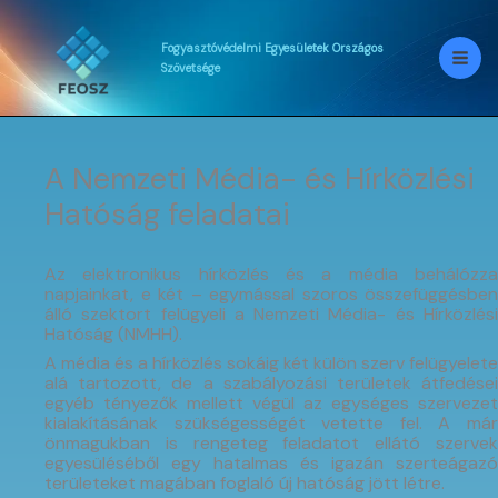
Skip
to
content
Fogyasztóvédelmi
Egyesületek
Országos
Szövetsége
A Nemzeti Média- és Hírközlési
Hatóság feladatai
Az elektronikus hírközlés és a média behálózza
napjainkat, e két – egymással szoros összefüggésben
álló szektort felügyeli a Nemzeti Média- és Hírközlési
Hatóság (NMHH).
A média és a hírközlés sokáig két külön szerv felügyelete
alá tartozott, de a szabályozási területek átfedései
egyéb tényezők mellett végül az egységes szervezet
kialakításának szükségességét vetette fel. A már
önmagukban is rengeteg feladatot ellátó szervek
egyesüléséből egy hatalmas és igazán szerteágazó
területeket magában foglaló új hatóság jött létre.