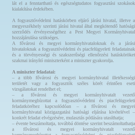
lát el a fenntartható és egészségtudatos fogyasztási szokások
kialakítása érdekében.
A fogyasztóvédelmi hatáskörben eljáró járási hivatal, illetve a
megyeszékhely szerinti járási hivatal által megkötendő hatósági
szerződés érvényességéhez a Pest Megyei Kormányhivatal
hozzájárulása szükséges.
A fővárosi és megyei kormányhivataloknak és a járási
hivataloknak a fogyasztóvédelmi és piacfelügyeleti feladatainak
és a törvényességi és szakszerűségi ellenőrzési hatásköröket
szakmai irányító miniszterként a miniszter gyakorolja.
A miniszter feladatai:
– a több fővárosi és megyei kormányhivatal illetékességi
területét vagy a fogyasztók széles körét érintően eseti
vizsgálatokat rendelhet el;
– a fővárosi és megyei kormányhivatalt vezető
kormánymegbízottat a fogyasztóvédelmi és piacfelügyeleti
feladatköréhez kapcsolódóan – a fővárosi és megyei
kormányhivatal közigazgatási hatósági eljárása kivételével –
konkrét feladat elvégzésére, mulasztás pótlására utasíthatja;
– évente beszámoltatja, továbbá döntése szerint beszámoltathatja
a fővárosi és megyei kormányhivatalt vezető
kormánymegbízottat a fogyasztóvédelmi és piacfelügyeleti