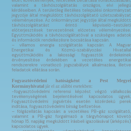
előírt követelmények, feltételek betartása vonatkozásában,
valamint a távhőszolgáltatás országos, elvi jellegű
kérdéseiben. A területileg illetékes települési önkormányzat
jegyzője által megküldött távhőszolgáltató üzletszabályzat
véleményezése. Az önkormányzat jegyzője által megküldött
távhőszolgáltatást érintő képviselő-testületi
előterjesztések tervezetének előzetes véleményezése.
Együttműködés a távhőszolgáltatóval a szükséges adatok
és információk rendelkezésre bocsátása kapcsán.
– villamos energia szolgáltatás kapcsán: A Magyar
Energetikai és Közmű-szabályozási Hivatallal
együttműködés a lakossági fogyasztók érdekeinek
érvényesítése érdekében a vezetékes energetikai
rendszerekre vonatkozó jogszabályok alkalmazása, illetve
feladatok ellátása során.
Fogyasztóvédelmi hatóságként a Pest Megyei
Kormányhivatal
jár el az alábbi esetekben:
-fogyasztóvédelmi referensi képzést végző vállalkozás
tevékenységének bejelentésével kapcsolatos ügyek.
Fogyasztóvédelmi jogsértés esetén közérdekű perek
indítása, fogyasztóvédelmi bírság befizetése.
– fölgázellátás kapcsán: a vezetékes PB-gáz szolgáltató,
valamint a PB-gáz forgalmazó a tárgyhónapot követő
hónap 15. napjáig megküldött írásbeli igazolásával (árképzés)
kapcsolatos ügyek.