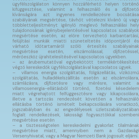
ügyfélszolgálaton könnyen hozzáférhető helyen történő
kifüggesztése, valamint a felhasználó és a díjfizető
kívánságára azt ingyenes rendelkezésre bocsátása
szabályának megsértése, távhőt vételezni kívánó új vagy
többletteljesítményt igénylő meglevő felhasználási hely
tulajdonosának igénybejelentésével kapcsolatos szabályok
megsértése esetén, az előre tervezhető karbantartási,
felújítási munkák miatti szüneteltetés időpontjáról és
várható időtartamáról szóló értesítés szabályainak
megsértése esetén, elszámolással, díjfizetéssel,
mérőeszköz újrahitelesítésével kapcsolatos ügyekben.
– az árubemutatóval egybekötött termékértékesítést
végző kereskedők ügyfélszolgálatával kapcsolatos ügyek.
–
villamos energia szolgáltatás, fölgázellátás, víziközmű
szolgáltatás, hulladékelszállítás esetén az elszámolásra,
számlázásra, díjfizetésre vagy mérésre, valamint a
villamosenergia-ellátásból történő, fizetési késedelem
miatt végrehajtott felfüggesztésre vagy kikapcsolásra,
illetve a tartozás rendezését követően a felhasználó
ellátásba történő ismételt bekapcsolására vonatkozó,
jogszabályban és az engedélyesek üzletszabályzatában
foglalt rendelkezések, lakossági fogyasztókkal szembeni
megsértése esetén
– a tisztességtelen kereskedelmi gyakorlat tilalmának
megsértése miatt, amennyiben nem a Gazdasági
Versenyhivatal, vagy a Magyar Nemzeti Bank jogosult eljárni.