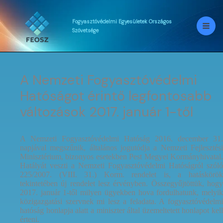
Skip
to
content
Fogyasztóvédelmi
Egyesületek
Országos
Szövetsége
A Nemzeti Fogyasztóvédelmi
Hatóságot érintő legfontosabb
változások 2017. január 1-től
A Nemzeti Fogyasztóvédelmi Hatóság 2016. december 31.
napjával megszűnik, általános jogutódja a Nemzeti Fejlesztési
Minisztérium, bizonyos esetekben Pest Megyei Kormányhivatal.
Hatályát veszti a Nemzeti Fogyasztóvédelmi Hatóságról szóló
225/2007. (VIII. 31.) Korm. rendelet is, a hatáskörök
tekintetében új rendelet lesz érvényben. Összegyűjtöttük, hogy
2017. január 1-től milyen ügyekben hova fordulhatunk, melyik
közigazgatási szervnek mi lesz a feladata.
A fogyasztóvédelm
hatóság honlapja alatt a miniszter által üzemeltetett honlapot kell
érteni.