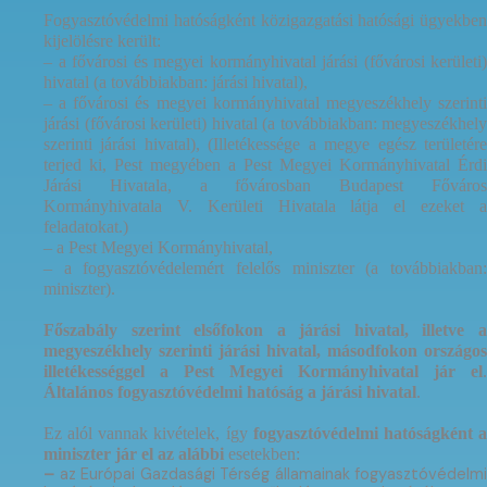
Fogyasztóvédelmi hatóságként közigazgatási hatósági ügyekben
kijelölésre került:
– a fővárosi és megyei kormányhivatal járási (fővárosi kerületi)
hivatal (a továbbiakban: járási hivatal),
– a fővárosi és megyei kormányhivatal megyeszékhely szerinti
járási (fővárosi kerületi) hivatal (a továbbiakban: megyeszékhely
szerinti járási hivatal), (Illetékessége a megye egész területére
terjed ki, Pest megyében a Pest Megyei Kormányhivatal Érdi
Járási Hivatala, a fővárosban Budapest Főváros
Kormányhivatala V. Kerületi Hivatala látja el ezeket a
feladatokat.)
– a Pest Megyei Kormányhivatal,
– a fogyasztóvédelemért felelős miniszter (a továbbiakban:
miniszter).
Főszabály szerint elsőfokon a járási hivatal, illetve a
megyeszékhely szerinti járási hivatal, másodfokon országos
illetékességgel a Pest Megyei Kormányhivatal jár el
.
Á
ltalános fogyasztóvédelmi hatóság a járási hivatal
.
Ez alól vannak kivételek, így
fogyasztóvédelmi hatóságként 
miniszter jár el az alábbi
esetekben:
–
az Európai Gazdasági Térség államainak fogyasztóvédelmi