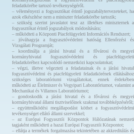
feladatkörébe tartozó tevékenységéről.
– véleményezi a fogyasztókat érintő jogszabálytervezeteket, ha
azok elkészítése nem a miniszter feladatkörébe tartozik;
– szükség szerint javaslatot tesz az illetékes miniszternek a
fogyasztókat érintő jogszabályok módosítására;
– működteti a Központi Piacfelügyeleti Információs Rendszert;
– jóváhagyja a fogyasztóvédelmi hatóság Ellenőrzési és
Vizsgálati Programját;
– koordinálja a járási hivatal és a fővárosi és megyei
kormányhivatal fogyasztóvédelmi és piacfelügyeleti
feladatköréhez kapcsolódó nemzetközi kapcsolatokat;
– végzi, illetve végezteti a feladatainak és a járási hivatal
fogyasztóvédelmi és piacfelügyeleti feladatkörének ellátásához
szükséges laboratóriumi vizsgálatokat, ennek érdekében
működteti az Élelmiszer és Vegyipari Laboratóriumot, valamint a
Mechanikai és Villamos Laboratóriumot;
– gondoskodik a járási hivatal és a fővárosi és megyei
kormányhivatal állami tisztviselőinek szakmai továbbképzéséről;
– együttműködési megállapodást köthet a fogyasztóvédelmi
tevékenységet ellátó állami szervekkel;
– az Európai Fogyasztói Központok Hálózatának nemzeti
tagjaként működteti a hazai Európai Fogyasztói Központot;
– ellátja a termékek forgalmazása tekintetében az akkreditálás és