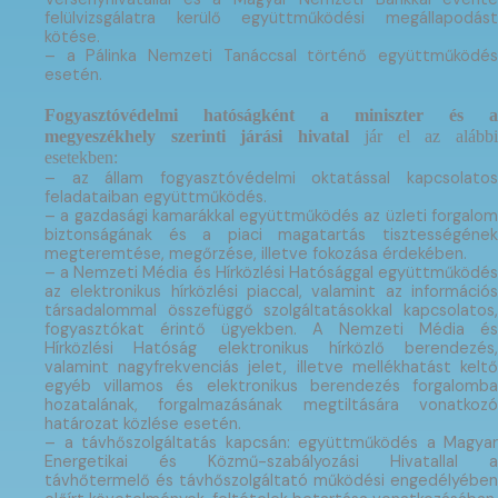
felülvizsgálatra kerülő együttműködési megállapodást
kötése.
– a Pálinka Nemzeti Tanáccsal történő együttműködés
esetén.
Fogyasztóvédelmi hatóságként a miniszter és a
megyeszékhely szerinti járási hivatal
jár el az alább
esetekben:
–
az állam fogyasztóvédelmi oktatással kapcsolatos
feladataiban együttműködés.
– a gazdasági kamarákkal együttműködés az üzleti forgalom
biztonságának és a piaci magatartás tisztességének
megteremtése, megőrzése, illetve fokozása érdekében.
– a Nemzeti Média és Hírközlési Hatósággal együttműködés
az elektronikus hírközlési piaccal, valamint az információs
társadalommal összefüggő szolgáltatásokkal kapcsolatos,
fogyasztókat érintő ügyekben. A Nemzeti Média és
Hírközlési Hatóság elektronikus hírközlő berendezés,
valamint nagyfrekvenciás jelet, illetve mellékhatást keltő
egyéb villamos és elektronikus berendezés forgalomba
hozatalának, forgalmazásának megtiltására vonatkozó
határozat közlése esetén.
– a távhőszolgáltatás kapcsán: együttműködés a Magyar
Energetikai és Közmű-szabályozási Hivatallal a
távhőtermelő és távhőszolgáltató működési engedélyében