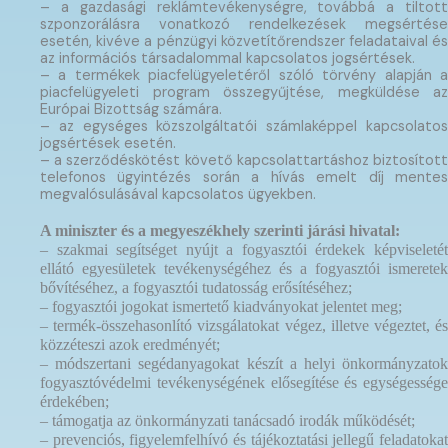
– a gazdasági reklámtevékenységre, továbbá a tiltott
szponzorálásra vonatkozó rendelkezések megsértése
esetén, kivéve a pénzügyi közvetítőrendszer feladataival és
az információs társadalommal kapcsolatos jogsértések.
– a termékek piacfelügyeletéről szóló törvény alapján a
piacfelügyeleti program összegyűjtése, megküldése az
Európai Bizottság számára.
– az egységes közszolgáltatói számlaképpel kapcsolatos
jogsértések esetén.
– a szerződéskötést követő kapcsolattartáshoz biztosított
telefonos ügyintézés során a hívás emelt díj mentes
megvalósulásával kapcsolatos ügyekben.
A miniszter és a megyeszékhely szerinti járási hivatal:
– szakmai segítséget nyújt a fogyasztói érdekek képviseletét
ellátó egyesületek tevékenységéhez és a fogyasztói ismeretek
bővítéséhez, a fogyasztói tudatosság erősítéséhez;
– fogyasztói jogokat ismertető kiadványokat jelentet meg;
– termék-összehasonlító vizsgálatokat végez, illetve végeztet, és
közzéteszi azok eredményét;
– módszertani segédanyagokat készít a helyi önkormányzatok
fogyasztóvédelmi tevékenységének elősegítése és egységessége
érdekében;
– támogatja az önkormányzati tanácsadó irodák működését;
– prevenciós, figyelemfelhívó és tájékoztatási jellegű feladatokat