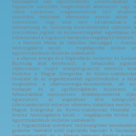
hatóságaival való együttműködés vonatkozásában,
a
fogyasztói szerződés megkötésénél alkalmazott vagy e
célból nyilvánosan megismerhetővé tett általános
szerződési feltételek ellenőrzése esetén abban a
tekintetben, hogy azok nem tartalmaznak-e a
jóhiszeműség és tisztesség követelményébe ütközően a
szerződéses jogokat és kötelezettségeket egyoldalúan és
indokolatlanul a fogyasztó hátrányára megállapító feltételt.
– a Nemzeti Média és Hírközlési Hatósággal – évente
felülvizsgálatra kerülő – megállapodás kötése az
együttműködésük részletes szabályairól.
– a villamos energia és a fölgázellátás területén: Az Európai
Bizottság által létrehozott, a felhasználói jogokról
tájékoztatást nyújtó energiafogyasztói ellenőrző lista
frissítése a Magyar Energetikai és Közmű-szabályozási
Hivatallal és az engedélyesekkel együttműködve, a lista
megküldése a villamosenergia-kereskedőnek, aki azt
honlapján és az ügyfélszolgálatán közzéteszi. A
felhasználókkal reprezentatív érdekképviseleteik útján
egyeztetett, az engedélyes által kidolgozott
üzletszabályzatról előzetes vélemény kialakítása esetén. A
Magyar Energetikai és Közmű-szabályozási Hivatallal –
évente felülvizsgálatra kerülő – megállapodás kötése az
együttműködésük részletes szabályairól.
– a fogyasztókkal szembeni tisztességtelen kereskedelmi
gyakorlat tilalmáról szóló jogszabály kapcsán: A Gazdasági
Versenyhivatallal és a Magyar Nemzeti Bankkal évente