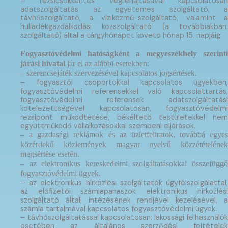
– rezsicsökkentés végrehajtásával kapcsolatosan
adatszolgáltatás az egyetemes szolgáltató, a
távhőszolgáltató, a víziközmű-szolgáltató, valamint a
hulladékgazdálkodási közszolgáltató (a továbbiakban:
szolgáltató) által a tárgyhónapot követő hónap 15. napjáig
Fogyasztóvédelmi hatóságként a megyeszékhely szerinti
járási hivatal
jár el az alábbi esetekben:
– szerencsejáték szervezésével kapcsolatos jogsértések.
– fogyasztói csoportokkal kapcsolatos ügyekben,
fogyasztóvédelmi referensekkel való kapcsolattartás,
fogyasztóvédelmi referensek adatszolgáltatási
kötelezettségével kapcsolatosan, fogyasztóvédelmi
rezsipont működtetése, békéltető testületekkel nem
együttműködő vállalkozásokkal szembeni eljárások.
– a gazdasági reklámok és az üzletfeliratok, továbbá egyes
közérdekű közlemények magyar nyelvű közzétételének
megsértése esetén.
– az elektronikus kereskedelmi szolgáltatásokkal összefüggő
fogyasztóvédelmi ügyek.
– az elektronikus hírközlési szolgáltatók ügyfélszolgálattal,
az előfizetői számlapanaszok elektronikus hírközlési
szolgáltató általi intézésének rendjével kezelésével, a
számla tartalmával kapcsolatos fogyasztóvédelmi ügyek.
– távhőszolgáltatással kapcsolatosan: lakossági felhasználók
esetében az általános szerződési feltételek