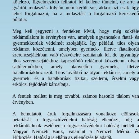
kötelező, figyelmeztető feliratot fel kellene tüntetni, de arra a
gyártói mulasztás folytán nem került sor, akkor azt csak úgy
lehet forgalmazni, ha a mulasztást a forgalmazó kereskedő
pótolja.
Meg kell jegyezni a fentieken kívül, hogy még sokféle
reklámtilalom is érvényben van, amelyek ugyancsak a fiatal- és
gyermekkorúak védelmét szolgálják. Így például, tilos olyan
reklámot közzétenni, amelyben gyermek-, illetve fiatalkorút
szerencsejátékban való részvételre szólítanak fel, de ugyanúgy
tilos szerencsejátékhoz kapcsolódó reklámot közzétenni olyan
sajtótermékben, amely alapvetően gyermek-, illetve
fiatalkorúakhoz szól. Tilos továbbá az olyan reklám is, amely a
gyermek- és a fiatalkorúak fizikai, szellemi, érzelmi vagy
erkölcsi fejlődését károsítatja.
A fentiek mellett is még további, számos hasonló tilalom van
érvényben.
A bemutatott, áruk forgalmazására vonatkozó előírások
betartását a fogyasztóvédelmi hatóság ellenőrzi, míg a
reklámtilalmak esetében a fogyasztóvédelmi hatóság mellett a
Magyar Nemzeti Bank, valamint a Nemzeti Média- és
Hírközlési Hatóság is ellátja az ellenőrzés feladatát.