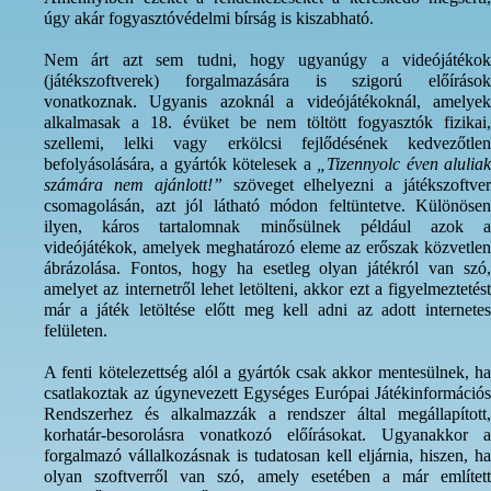
úgy akár fogyasztóvédelmi bírság is kiszabható.
Nem árt azt sem tudni, hogy ugyanúgy a videójátékok
(játékszoftverek) forgalmazására is szigorú előírások
vonatkoznak. Ugyanis azoknál a videójátékoknál, amelyek
alkalmasak a 18. évüket be nem töltött fogyasztók fizikai,
szellemi, lelki vagy erkölcsi fejlődésének kedvezőtlen
befolyásolására, a gyártók kötelesek a
„Tizennyolc éven alulia
számára nem ajánlott!”
szöveget elhelyezni a játékszoftve
csomagolásán, azt jól látható módon feltüntetve. Különösen
ilyen, káros tartalomnak minősülnek például azok a
videójátékok, amelyek meghatározó eleme az erőszak közvetlen
ábrázolása. Fontos, hogy ha esetleg olyan játékról van szó,
amelyet az internetről lehet letölteni, akkor ezt a figyelmeztetést
már a játék letöltése előtt meg kell adni az adott internetes
felületen.
A fenti kötelezettség alól a gyártók csak akkor mentesülnek, ha
csatlakoztak az úgynevezett Egységes Európai Játékinformációs
Rendszerhez és alkalmazzák a rendszer által megállapított,
korhatár-besorolásra vonatkozó előírásokat. Ugyanakkor a
forgalmazó vállalkozásnak is tudatosan kell eljárnia, hiszen, ha
olyan szoftverről van szó, amely esetében a már említett