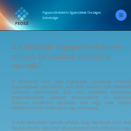
Skip
to
content
Fogyasztóvédelmi
Egyesületek
Országos
Szövetsége
A kiskorúak fogyasztóvédelme –
milyen fontosabb előírások
vannak?
A tizennyolc éven aluli fogyasztók speciálisan védendő
fogyasztóknak minősülnek, akik fiatal korukra való tekintettel
kiemelten sérülékenyek. Épp ezért esetükben különleges
fogyasztóvédelmi előírások érvényesülnek és számukra
bizonyos termékeket egyáltalán nem vagy csak szigorú
feltételekkel lehet értékesíteni vagy reklámozni.
A fenti tilalmakhoz tartozik például, hogy tizennyolc éven aluli
fiatalok részére nem lehet alkoholtartalmú italt értékesíteni vagy