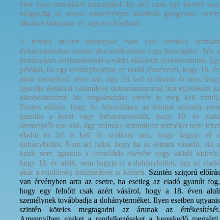
őket ilyen termékkel kiszolgálni. Ez alól csak egy kivétel van,
mégpedig az orvosi rendelvényre kiadható gyógyszer, amely
alkoholt tartalmaz: ez ugyanis kiadható.
A fentiek mellett tizennyolc éven aluli személy számára
dohányterméket szintén tilos értékesíteni vagy kiszolgálni. Sőt, a
dohányáruk értékesítésénél további előírások érvényesülnek. Így
például, ha egy dohányboltban az eladó észreveszi, hogy 18. év
alatti személyről lehet szó, úgy fel kell szólítania őt arra, hogy
igazolja életkorát valamilyen dokumentummal (ezt egyébként az
alkoholtartalmú ital forgalmazása esetén is meg kell tenni).
Fontos előírás, hogy ha felszólításra az érintett személy nem
igazolta a korát vagy bebizonyosodik, hogy 18. év alatti
személyről van szó, úgy számára semmilyen terméket nem lehet
eladni és fel is kell őt szólítani arra, hogy hagyja el a
dohányboltot. Nem árt tudni, hogy ha az érintett vásárló, aki a
korát nem igazolta a felszólítás ellenére vagy akiről kiderül,
hogy 18. év alatti, nem hagyja el a dohányboltot, úgy az eladó
akár a rendőrség intézkedését is kérheti.
Szintén szigorú előírás
van érvényben arra az esetre, ha esetleg az eladó gyanút fog,
hogy egy felnőtt csak azért vásárol, hogy a 18. éven aluli
személynek továbbadja a dohányterméket. Ilyen esetben ugyanis
szintén köteles megtagadni az árunak az értékesítését.
Amennyiben ezeket a rendelkezéseket a kereskedő megsérti,