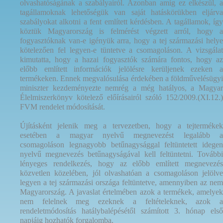
olvashatóságának a szabályairól. Azonban amíg ez elkészül, a
tagállamoknak lehetőségük van saját hatáskörükben eljárva
szabályokat alkotni a fent említett kérdésben. A tagállamok, így
köztük Magyarország is felmérést végzett arról, hogy a
fogyasztóknak van-e igényük arra, hogy a tej származási helye
kötelezően fel legyen-e tüntetve a csomagoláson. A vizsgálat
kimutatta, hogy a hazai fogyasztók számára fontos, hogy az
előbb említett információk jelölésre kerüljenek ezeken a
termékeken. Ennek megvalósulása érdekében a földművelésügyi
miniszter kezdeményezte nemrég a még hatályos, a Magyar
Élelmiszerkönyv kötelező előírásairól szóló 152/2009.(XI.12.)
FVM rendelet módosítását.
Újításként jelenik meg a tervezetben, hogy a tejtermékek
esetében a magyar nyelvű megnevezést legalább a
csomagoláson legnagyobb betűnagysággal feltüntetett idegen
nyelvű megnevezés betűnagyságával kell feltüntetni. További
lényeges rendelkezés, hogy az előbb említett megnevezés
közvetlen közelében, jól olvashatóan a csomagoláson jelölve
legyen a tej származási országa feltüntetve, amennyiben az nem
Magyarország. A javaslat értelmében azok a termékek, amelyek
nem felelnek meg ezeknek a feltételeknek, azok a
rendeletmódosítás hatálybalépésétől számított 3. hónap első
napjáig hozhatók forgalomba.