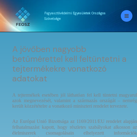
Skip
to
content
Fogyasztóvédelmi
Egyesületek
Országos
Szövetsége
A jövőben nagyobb
betűmérettel kell feltüntetni a
tejtermékekre vonatkozó
adatokat
A tejtermékek esetében jól láthatóan fel kell tüntetni magyarul
azok megnevezését, valamint a származás országát – nemrég
került közzétételre a vonatkozó miniszteri rendelet tervezete.
Az Európai Unió Bizottsága az 1169/2011/EU rendelet alapján
felhatalmazást kapott, hogy részletes szabályokat alkosson az
élelmiszerek csomagolásain elhelyezett információk