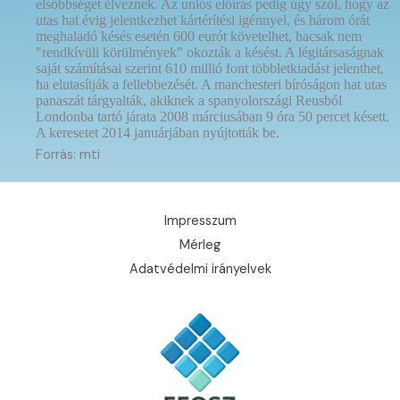
elsőbbséget élveznek. Az uniós előírás pedig úgy szól, hogy az
utas hat évig jelentkezhet kártérítési igénnyel, és három órát
meghaladó késés esetén 600 eurót követelhet, hacsak nem
"rendkívüli körülmények" okozták a késést. A légitársaságnak
saját számításai szerint 610 millió font többletkiadást jelenthet,
ha elutasítják a fellebbezését. A manchesteri bíróságon hat utas
panaszát tárgyalták, akiknek a spanyolországi Reusból
Londonba tartó járata 2008 márciusában 9 óra 50 percet késett.
A keresetet 2014 januárjában nyújtották be.
Forrás: mti
Impresszum
Mérleg
Adatvédelmi irányelvek