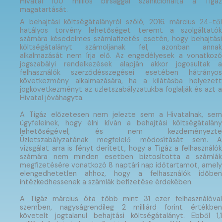
Hivatal 100 milliós bírsággal szankcionálta a Tigáz
magatartását.
A behajtási költségátalányról szóló, 2016. március 24-től
hatályos törvény lehetőséget teremt a szolgáltatók
számára késedelmes számlafizetés esetén, hogy behajtási
költségátalányt számoljanak fel, azonban annak
alkalmazását nem írja elő. Az engedélyesek a vonatkozó
jogszabályi rendelkezések alapján akkor jogosultak a
felhasználók szerződésszegései esetében hátrányos
következmény alkalmazására, ha a kilátásba helyezett
jogkövetkezményt az üzletszabályzatukba foglalják és azt a
Hivatal jóváhagyta.
A Tigáz előzetesen nem jelezte sem a Hivatalnak, sem
ügyfeleinek, hogy élni kíván a behajtási költségátalány
lehetőségével, és nem kezdeményezte
Üzletszabályzatának megfelelő módosítását sem. A
vizsgálat arra is fényt derített, hogy a Tigáz a felhasználók
számára nem minden esetben biztosította a számlák
megfizetésére vonatkozó 8 naptári nap időtartamot, amely
elengedhetetlen ahhoz, hogy a felhasználók időben
intézkedhessenek a számlák befizetése érdekében.
A Tigáz március óta több mint 31 ezer felhasználóval
szemben, nagyságrendileg 2 milliárd forint értékben
követelt jogtalanul behajtási költségátalányt. Ebből 1,1