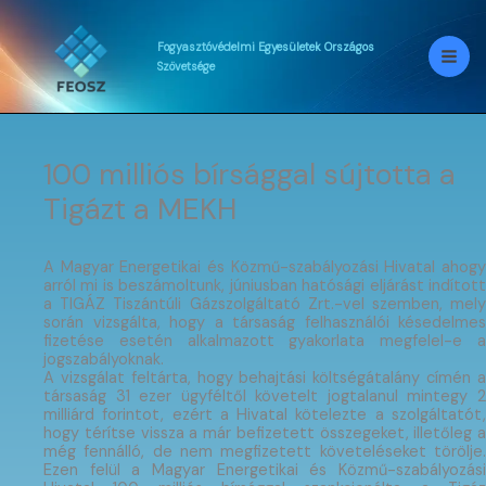
Skip
to
content
Fogyasztóvédelmi
Egyesületek
Országos
Szövetsége
100 milliós bírsággal sújtotta a
Tigázt a MEKH
A Magyar Energetikai és Közmű-szabályozási Hivatal ahogy
arról mi is beszámoltunk, júniusban hatósági eljárást indított
a TIGÁZ Tiszántúli Gázszolgáltató Zrt.-vel szemben, mely
során vizsgálta, hogy a társaság felhasználói késedelmes
fizetése esetén alkalmazott gyakorlata megfelel-e a
jogszabályoknak.
A vizsgálat feltárta, hogy behajtási költségátalány címén a
társaság 31 ezer ügyféltől követelt jogtalanul mintegy 2
milliárd forintot, ezért a Hivatal kötelezte a szolgáltatót,
hogy térítse vissza a már befizetett összegeket, illetőleg a
még fennálló, de nem megfizetett követeléseket törölje.
Ezen felül a Magyar Energetikai és Közmű-szabályozási