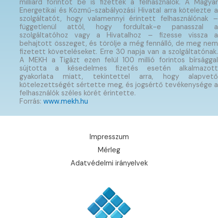
milliárd forintot be is fizettek a felhasználók. A Magyar
Energetikai és Közmű-szabályozási Hivatal arra kötelezte a
szolgáltatót, hogy valamennyi érintett felhasználónak –
függetlenül attól, hogy fordultak-e panasszal a
szolgáltatóhoz vagy a Hivatalhoz – fizesse vissza a
behajtott összeget, és törölje a még fennálló, de meg nem
fizetett követeléseket. Erre 30 napja van a szolgáltatónak.
A MEKH a Tigázt ezen felül 100 millió forintos bírsággal
sújtotta a késedelmes fizetés esetén alkalmazott
gyakorlata miatt, tekintettel arra, hogy alapvető
kötelezettségét sértette meg, és jogsértő tevékenysége a
felhasználók széles körét érintette.
Forrás:
www.mekh.hu
Impresszum
Mérleg
Adatvédelmi irányelvek