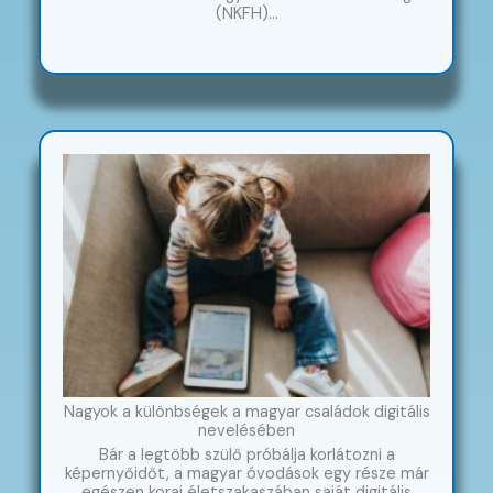
(NKFH)…
Nagyok a különbségek a magyar családok digitális
nevelésében
Bár a legtöbb szülő próbálja korlátozni a
képernyőidőt, a magyar óvodások egy része már
egészen korai életszakaszában saját digitális