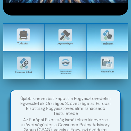
Újabb kinevezést kapott a Fogyasztóvédelmi
Egyesületek Országos Szövetsége az Európai
Bizottság Fogyasztóvédelmi Tanácsadó
Testületébe
Az Európai Bizottság ismételten kinevezte
szövetségünket a Consumer Policy Advisory
Group (CPAG), vagyis a Fogyasztóvédelmi