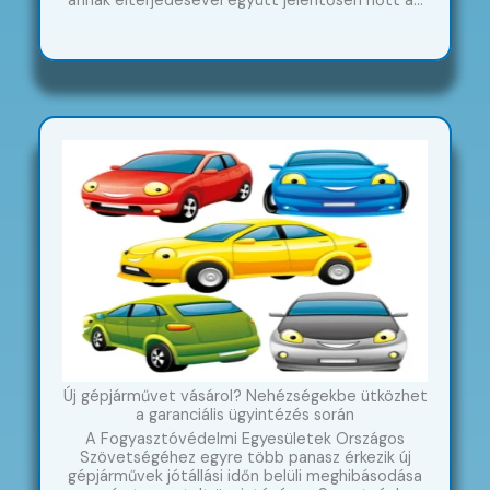
annak elterjedésével együtt jelentősen nőtt a…
Új gépjárművet vásárol? Nehézségekbe ütközhet
a garanciális ügyintézés során
A Fogyasztóvédelmi Egyesületek Országos
Szövetségéhez egyre több panasz érkezik új
gépjárművek jótállási időn belüli meghibásodása