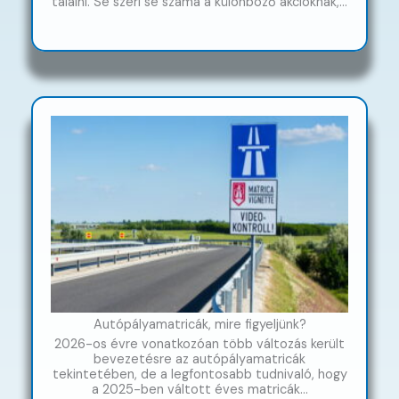
találni. Se szeri se száma a különböző akcióknak,…
Autópályamatricák, mire figyeljünk?
2026-os évre vonatkozóan több változás került
bevezetésre az autópályamatricák
tekintetében, de a legfontosabb tudnivaló, hogy
a 2025-ben váltott éves matricák…